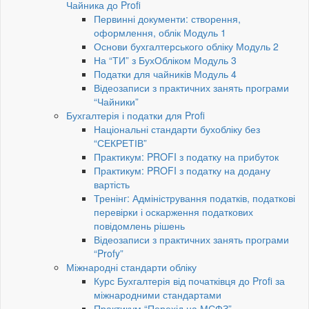
Чайника до Profi
Первинні документи: створення,
оформлення, облік Модуль 1
Основи бухгалтерського обліку Модуль 2
На “ТИ” з БухОбліком Модуль 3
Податки для чайників Модуль 4
Відеозаписи з практичних занять програми
“Чайники”
Бухгалтерія і податки для Profi
Національні стандарти бухобліку без
“СЕКРЕТІВ”
Практикум: PROFI з податку на прибуток
Практикум: PROFI з податку на додану
вартість
Тренінг: Адміністрування податків, податкові
перевірки і оскарження податкових
повідомлень рішень
Відеозаписи з практичних занять програми
“Profy”
Міжнародні стандарти обліку
Курс Бухгалтерія від початківця до Profi за
міжнародними стандартами
Практикум “Перехід на МСФЗ”