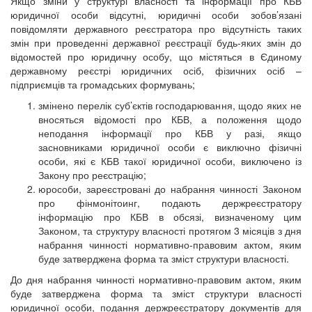
Якщо зміни у структурі власності та інформації про КБВ
юридичної особи відсутні, юридичні особи зобов’язані
повідомляти державного реєстратора про відсутність таких
змін при проведенні державної реєстрації будь-яких змін до
відомостей про юридичну особу, що містяться в Єдиному
державному реєстрі юридичних осіб, фізичних осіб –
підприємців та громадських формувань;
змінено перелік суб’єктів господарювання, щодо яких не
вносяться відомості про КБВ, а положення щодо
неподання інформації про КБВ у разі, якщо
засновниками юридичної особи є виключно фізичні
особи, які є КБВ такої юридичної особи, виключено із
Закону про реєстрацію;
юрособи, зареєстровані до набрання чинності Законом
про фінмонітоинг, подають держреєстратору
інформацію про КБВ в обсязі, визначеному цим
Законом, та структуру власності протягом 3 місяців з дня
набрання чинності нормативно-правовим актом, яким
буде затверджена форма та зміст структури власності.
До дня набрання чинності нормативно-правовим актом, яким
буде затверджена форма та зміст структури власності
юридичної особи, подання держреєстратору документів для