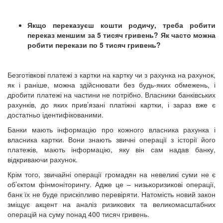
Якщо переказуєш кошти родичу, треба робити
переказ меншим за 5 тисяч гривень? Як часто можна
робити перекази по 5 тисяч гривень?
Безготівкові платежі з картки на картку чи з рахунка на рахунок,
як і раніше, можна здійснювати без будь-яких обмежень, і
дробити платежі на частини не потрібно. Власники банківських
рахунків, до яких прив’язані платіжні картки, і зараз вже є
достатньо ідентифікованими.
Банки мають інформацію про кожного власника рахунка і
власника картки. Вони знають звичні операції з історії його
платежів, мають інформацію, яку він сам надав банку,
відкриваючи рахунок.
Крім того, звичайні операції громадян на невеликі суми не є
об’єктом фінмоніторингу. Адже це – низькоризикові операції,
банк їх не буде прискіпливо перевіряти. Натомість новий закон
зміщує акцент на аналіз ризикових та великомасштабних
операцій на суму понад 400 тисяч гривень.