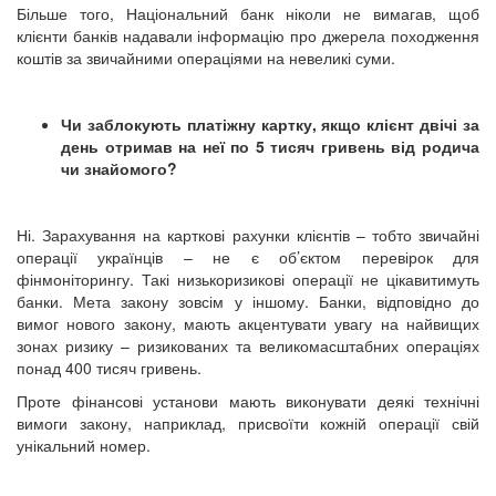
Більше того, Національний банк ніколи не вимагав, щоб
клієнти банків надавали інформацію про джерела походження
коштів за звичайними операціями на невеликі суми.
Чи заблокують платіжну картку, якщо клієнт двічі за
день отримав на неї по 5 тисяч гривень від родича
чи знайомого?
Ні. Зарахування на карткові рахунки клієнтів – тобто звичайні
операції українців – не є об’єктом перевірок для
фінмоніторингу. Такі низькоризикові операції не цікавитимуть
банки. Мета закону зовсім у іншому. Банки, відповідно до
вимог нового закону, мають акцентувати увагу на найвищих
зонах ризику – ризикованих та великомасштабних операціях
понад 400 тисяч гривень.
Проте фінансові установи мають виконувати деякі технічні
вимоги закону, наприклад, присвоїти кожній операції свій
унікальний номер.