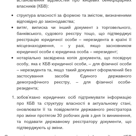
власників (КБВ):
структура власності за формою та змістом, визначеними
відповідно до законодавства;
витяг, виписка чи інший документ з торговельного,
банківського, судового реєстру тощо, що підтверджує
реєстрацію юридичної особи – нерезидента в країні її
місцезнаходження, – у разі, якщо засновником
юридичної особи є юридична особа – нерезидент;
нотаріально засвідчена копія документа, що посвідчує
особу, яка є КБВ юридичної особи, – для фізичної особи
– нерезидента та, якщо такий документ оформлений без
застосування засобів Єдиного державного
демографічного реєстру, – для фізичної особи-
резидента;
зобов’язано юридичних осіб підтримувати інформацію
про КБВ та структуру власності в актуальному стані,
оновлювати її та повідомляти державного реєстратора
про зміни протягом 30 робочих днів з дня їх виникнення,
та подавати державному реєстратору документи, що
підтверджують ці зміни.