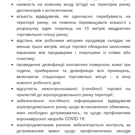
наявність на кожному вході (в’їзді) на територію ринку
диспенсерів з антисептиком;
кількість відвідувачів, які одночасно перебувають на
території ринку, не повинна перевищувати кількості з
розрахунку один покупець на 10 метрів квадратних
торговельної площі ринку;
відстань між робочими місцями продавців складає не
менше трьох метрів, місця торгівлі обладнані захисними
екранами між продавцями і покупцями із плівки або
пластику;
проведення дезінфекції контактних поверхонь кожні три
години, прибирання та дезінфекція всіх приміщень,
включаючи стаціонарні торговельні місця – в кінці
кожного робочого дня;
відсутність неконтрольованої (стихійної) торгівлі на
прилеглій до агропродовольчого ринку території;
забезпечення постійного інформування відвідувачів
агропродовольчого ринку щодо встановлених обмежень,
яких необхідно дотримуватись, та щодо профілактики
коронавірусної хвороби COVID-19;
агропродовольчим ринком забезпечується контроль за
дотриманням вимог щодо профілактичних заходів