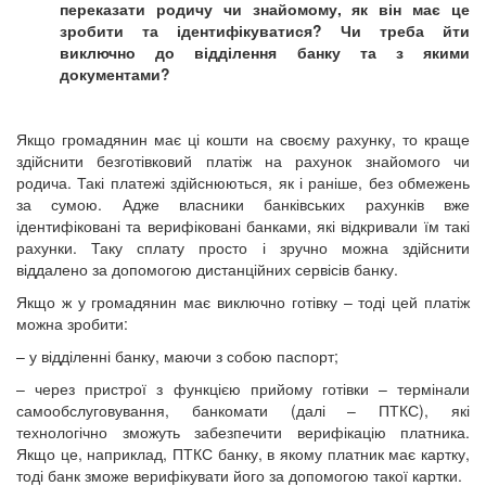
переказати родичу чи знайомому, як він має це
зробити та ідентифікуватися? Чи треба йти
виключно до відділення банку та з якими
документами?
Якщо громадянин має ці кошти на своєму рахунку, то краще
здійснити безготівковий платіж на рахунок знайомого чи
родича. Такі платежі здійснюються, як і раніше, без обмежень
за сумою. Адже власники банківських рахунків вже
ідентифіковані та верифіковані банками, які відкривали їм такі
рахунки. Таку сплату просто і зручно можна здійснити
віддалено за допомогою дистанційних сервісів банку.
Якщо ж у громадянин має виключно готівку – тоді цей платіж
можна зробити:
– у відділенні банку, маючи з собою паспорт;
– через пристрої з функцією прийому готівки – термінали
самообслуговування, банкомати (далі – ПТКС), які
технологічно зможуть забезпечити верифікацію платника.
Якщо це, наприклад, ПТКС банку, в якому платник має картку,
тоді банк зможе верифікувати його за допомогою такої картки.