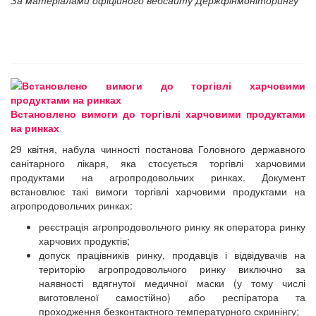
За матеріалами офіційного вебсайту Держфінмоніторингу
Встановлено вимоги до торгівлі харчовими продуктами
на ринках
29 квітня, набула чинності постанова Головного державного
санітарного лікаря, яка стосується торгівлі харчовими
продуктами на агропродовольчих ринках. Документ
встановлює такі вимоги торгівлі харчовими продуктами на
агропродовольчих ринках:
реєстрація агропродовольчого ринку як оператора ринку
харчових продуктів;
допуск працівників ринку, продавців і відвідувачів на
територію агропродовольчого ринку виключно за
наявності вдягнутої медичної маски (у тому числі
виготовленої самостійно) або респіратора та
проходження безконтактного температурного скринінгу;