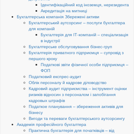
Ідентифікаційний код іноземця, нерезидента
Акредитація на митниці
Бухгалтерська компанія Збережені активи
Бухгалтерський аутсорсинг – послуги бухгалтера
для компаній
Бухгалтерія для ІТ-компаній – спеціализація
в індустрії
Бухгалтерське обслуговування бізнес-груп
Бухгалтерія приватного підприємця – супровід з
першого кроку
Податкові звіти фізичної особи підприємця –
ФОП
Податковий експрес-аудит
Облік персоналу й кадрове діловодство
Кадровий аудит підприємства – інструмент оцінки
ризиків відносин з персоналом і запобігання
кадровых штрафів
Податкое планування – збереження активів для
бізнесу
Вигоди та переваги бухгалтерського аутсорсингу
Академія професійного бухгалтера
Практична бухгалтерія для початківців – від