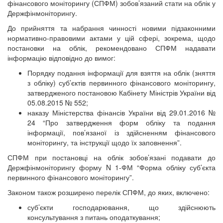
фінансового моніторингу (СПФМ) зобов’язаний стати на облік у
Держфінмоніторингу.
До прийняття та набрання чинності новими підзаконними
нормативно-правовими актами у цій сфері, зокрема, щодо
постановки на облік, рекомендовано СПФМ надавати
інформацію відповідно до вимог:
Порядку подання інформації для взяття на облік (зняття
з обліку) суб’єктів первинного фінансового моніторингу,
затвердженого постановою Кабінету Міністрів України від
05.08.2015 № 552;
наказу Міністерства фінансів України від 29.01.2016 №
24 “Про затвердження форм обліку та подання
інформації, пов’язаної із здійсненням фінансового
моніторингу, та інструкції щодо їх заповнення”.
СПФМ при постановці на облік зобов’язані подавати до
Держфінмоніторингу форму N 1-ФМ “Форма обліку суб’єкта
первинного фінансового моніторингу”.
Законом також розширено перелік СПФМ, до яких, включено:
суб’єкти господарювання, що здійснюють
консультування з питань оподаткування;