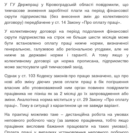
У ГУ Держпраці у Кіровоградській області повідомили, що
тимчасове зниження заробітної плати на період фінансової
скрути підприємства (без внесення змін до колективного
договору) передбачене у ст. 14 Закону «Про оплату праці».
У колективному договорі на період подолання фінансової
скрути підприємства на строк не більше шести місяців може
бути встановлено оплату праці нижче норми, визначеної
генеральною, галузевою або регіональною угодами, але не
нижче за державні норми і гарантії. А тому якщо у
колективному договорі ця норма прописана, підприємство
може застосувати цей тимчасовий захід.
Однак у ст. 103 Кодексу законів про працю зазначено, що про
нові або зміну діючих умов оплати праці в бік погіршення
власник або уповноважений ним орган повинен повідомити
працівника не пізніш як за 2 місяці до їх запровадження або
зміни. Аналогічна норма міститься у ст. 29 Закону «Про оплату
праці». Тому в ситуації з карантином це не завжди варіант.
На практиці можливо таке – дистанційна робота на умовах
неповного робочого часу (за заявою працівника, тобто якщо
працівник висловив бажання працювати на таких умовах).
Оплата праці у випадках установлення неповного робочого