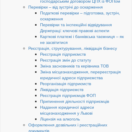
господарським договором ЦПХ із ФОПом
Перевірки – від зустрічі до оскарження
Податкові перевірки – підготовка, зустріч,
оскарження
Перевірки та інспекційні відвідування
Держпраці: ключові правові аспекти
Карткові платежі і банківська таємниця – як
не засвітитися
Реєстрація, структурування, ліквідація бізнесу
Реєстрація підприємств
Реєстрація змін до статуту
Зміна засновників та керівника ТОВ
Зміна місцезнаходження, перереєстрація
юридичної адреси підприємства
Реорганізація підприємств
Ліквідація підприємств
Реєстрація підприємців ФОП
Припинення діяльності підприємців
Надання юридичної адреси
місцезнаходження у Львові
Ліцензія на алкоголь
Оформлення дозвільних і реєстраційних
документів