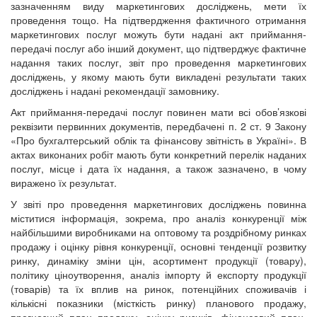
зазначенням виду маркетингових досліджень, мети їх
проведення тощо. На підтвердження фактичного отримання
маркетингових послуг можуть бути надані акт приймання-
передачі послуг або інший документ, що підтверджує фактичне
надання таких послуг, звіт про проведення маркетингових
досліджень, у якому мають бути викладені результати таких
досліджень і надані рекомендації замовнику.
Акт приймання-передачі послуг повинен мати всі обов’язкові
реквізити первинних документів, передбачені п. 2 ст. 9 Закону
«Про бухгалтерський облік та фінансову звітність в Україні». В
актах виконаних робіт мають бути конкретний перелік наданих
послуг, місце і дата їх надання, а також зазначено, в чому
виражено їх результат.
У звіті про проведення маркетингових досліджень повинна
міститися інформація, зокрема, про аналіз конкуренції між
найбільшими виробниками на оптовому та роздрібному ринках
продажу і оцінку рівня конкуренції, основні тенденції розвитку
ринку, динаміку зміни цін, асортимент продукції (товару),
політику ціноутворення, аналіз імпорту й експорту продукції
(товарів) та їх вплив на ринок, потенційних споживачів і
кількісні показники (місткість ринку) планового продажу,
прогнозний план продажу, оцінку ризиків, фінансовий план,