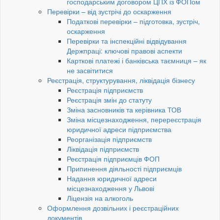
господарським договором ЦПХ із ФОПом
Перевірки – від зустрічі до оскарження
Податкові перевірки – підготовка, зустріч,
оскарження
Перевірки та інспекційні відвідування
Держпраці: ключові правові аспекти
Карткові платежі і банківська таємниця – як
не засвітитися
Реєстрація, структурування, ліквідація бізнесу
Реєстрація підприємств
Реєстрація змін до статуту
Зміна засновників та керівника ТОВ
Зміна місцезнаходження, перереєстрація
юридичної адреси підприємства
Реорганізація підприємств
Ліквідація підприємств
Реєстрація підприємців ФОП
Припинення діяльності підприємців
Надання юридичної адреси
місцезнаходження у Львові
Ліцензія на алкоголь
Оформлення дозвільних і реєстраційних
документів