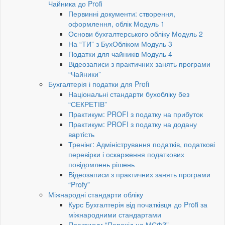
Чайника до Profi
Первинні документи: створення,
оформлення, облік Модуль 1
Основи бухгалтерського обліку Модуль 2
На “ТИ” з БухОбліком Модуль 3
Податки для чайників Модуль 4
Відеозаписи з практичних занять програми
“Чайники”
Бухгалтерія і податки для Profi
Національні стандарти бухобліку без
“СЕКРЕТІВ”
Практикум: PROFI з податку на прибуток
Практикум: PROFI з податку на додану
вартість
Тренінг: Адміністрування податків, податкові
перевірки і оскарження податкових
повідомлень рішень
Відеозаписи з практичних занять програми
“Profy”
Міжнародні стандарти обліку
Курс Бухгалтерія від початківця до Profi за
міжнародними стандартами
Практикум “Перехід на МСФЗ”