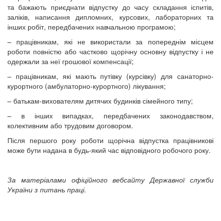
та бажають приєднати відпустку до часу складання іспитів,
заліків, написання дипломних, курсових, лабораторних та
інших робіт, передбачених навчальною програмою;
– працівникам, які не використали за попереднім місцем
роботи повністю або частково щорічну основну відпустку і не
одержали за неї грошової компенсації;
– працівникам, які мають путівку (курсівку) для санаторно-
курортного (амбулаторно-курортного) лікування;
– батькам-вихователям дитячих будинків сімейного типу;
– в інших випадках, передбачених законодавством,
колективним або трудовим договором.
Після першого року роботи щорічна відпустка працівникові
може бути надана в будь-який час відповідного робочого року.
За матеріалами офіційного вебсайту Державної служби
України з питань праці.