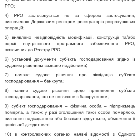
РРО;
4) РРО застосовується не за сферою застосування,
визначеною Державним реєстром реєстраторів розрахункових
операцій;
5) виявлено невідповідність модифікації, конструкції та/або
версії внутрішнього програмного забезпечення РРО,
включених до Реєстру РРО;
6) установчі документи суб’єкта господарювання згідно із
судовим рішенням визнано недійсними;
7) наявне судове рішення про ліквідацію суб’єкта
господарювання – банкрута;
8) наявне судове рішення щодо припинення суб’єкта
господарювання, що не пов’язане з банкрутством;
9) суб’єкт господарювання – фізична особа – підприємець
померла, а також у разі оголошення такої особи померлою,
визнання недієздатною або безвісно відсутньою, обмеження її
цивільної дієздатності;
10) в контролюючих органах наявні відомості з Єдиного
державного реєстру юридичних осіб, фізичних осіб –