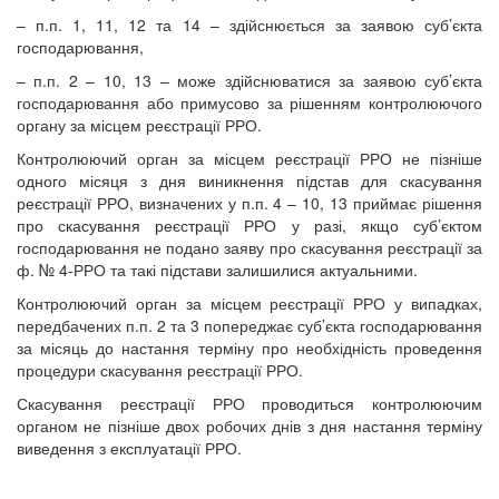
– п.п. 1, 11, 12 та 14 – здійснюється за заявою суб’єкта
господарювання,
– п.п. 2 – 10, 13 – може здійснюватися за заявою суб’єкта
господарювання або примусово за рішенням контролюючого
органу за місцем реєстрації РРО.
Контролюючий орган за місцем реєстрації РРО не пізніше
одного місяця з дня виникнення підстав для скасування
реєстрації РРО, визначених у п.п. 4 – 10, 13 приймає рішення
про скасування реєстрації РРО у разі, якщо суб’єктом
господарювання не подано заяву про скасування реєстрації за
ф. № 4-РРО та такі підстави залишилися актуальними.
Контролюючий орган за місцем реєстрації РРО у випадках,
передбачених п.п. 2 та 3 попереджає суб’єкта господарювання
за місяць до настання терміну про необхідність проведення
процедури скасування реєстрації РРО.
Скасування реєстрації РРО проводиться контролюючим
органом не пізніше двох робочих днів з дня настання терміну
виведення з експлуатації РРО.