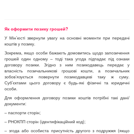
Як оформити позику грошей?
У Мін’юсті звернули увагу на основні моменти при передачі
коштів у позику.
Зокрема, якщо особи бажають домовитись щодо запозичення
грошей один одному – тоді така угода підпадає під ознаки
договору позики. Згідно з ним позикодавець передає у
власність позичальникові грошові кошти, а позичальник
зобов’язується повернути позикодавцеві таку ж суму.
Суб’єктами цього договору є будь-які фізичні та юридичні
особи.
Для оформлення договору позики коштів потрібні такі дані/
документи:
– паспорти сторін;
– РНОКПП сторін (ідентифікаційний код);
– згода або особиста присутність другого з подружжя (якщо