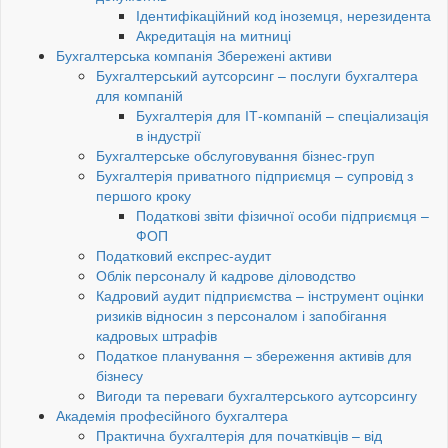
Ідентифікаційний код іноземця, нерезидента
Акредитація на митниці
Бухгалтерська компанія Збережені активи
Бухгалтерський аутсорсинг – послуги бухгалтера
для компаній
Бухгалтерія для ІТ-компаній – спеціализація
в індустрії
Бухгалтерське обслуговування бізнес-груп
Бухгалтерія приватного підприємця – супровід з
першого кроку
Податкові звіти фізичної особи підприємця –
ФОП
Податковий експрес-аудит
Облік персоналу й кадрове діловодство
Кадровий аудит підприємства – інструмент оцінки
ризиків відносин з персоналом і запобігання
кадровых штрафів
Податкое планування – збереження активів для
бізнесу
Вигоди та переваги бухгалтерського аутсорсингу
Академія професійного бухгалтера
Практична бухгалтерія для початківців – від