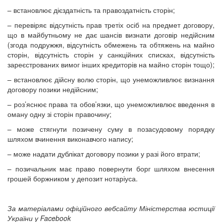
– встановлює дієздатність та правоздатність сторін;
– перевіряє відсутність прав третіх осіб на предмет договору,
що в майбутньому не дає шансів визнати договір недійсним
(згода подружжя, відсутність обмежень та обтяжень на майно
сторін, відсутність сторін у санкційних списках, відсутність
зареєстрованих вимог інших кредиторів на майно сторін тощо);
– встановлює дійсну волю сторін, що унеможливлює визнання
договору позики недійсним;
– роз’яснює права та обов’язки, що унеможливлює введення в
оману одну зі сторін правочину;
– може стягнути позичену суму в позасудовому порядку
шляхом вчинення виконавчого напису;
– може надати дублікат договору позики у разі його втрати;
– позичальник має право повернути борг шляхом внесення
грошей боржником у депозит нотаріуса.
За матеріалами офіційного вебсайту Міністерства юстиції
України у Facebook