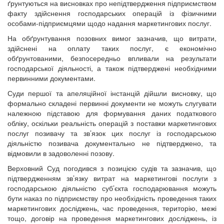
ґрунтуються на висновках про непідтвердження підприємством
факту здійснення господарських операцій із фізичними
особами-підприємцями щодо надання маркетингових послуг.
На обґрунтування позовних вимог зазначив, що витрати,
здійснені на оплату таких послуг, є економічно
обґрунтованими, безпосередньо впливали на результати
господарської діяльності, а також підтверджені необхідними
первинними документами.
Суди першої та апеляційної інстанцій дійшли висновку, що
формально складені первинні документи не можуть слугувати
належною підставою для формування даних податкового
обліку, оскільки реальність операцій з поставки маркетингових
послуг позивачу та зв’язок цих послуг із господарською
діяльністю позивача документально не підтверджено, та
відмовили в задоволенні позову.
Верховний Суд погодився з позицією судів та зазначив, що
підтвердженням зв’язку витрат на маркетингові послуги з
господарською діяльністю суб’єкта господарювання можуть
бути наказ по підприємству про необхідність проведення таких
маркетингових досліджень, час проведення, територію, межі
тощо, договір на проведення маркетингових досліджень, із