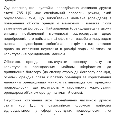
Суд пояснив, що неустойка, передбачена частиною другою
статті 785 ЦК має спеціальний правовий режим, який
обумовлений тим, що зобов’язання наймача (орендаря) з
повернення об’єкта оренди є майновим і виникає після
закінчення дії Договору. Наймодавець (орендодавець) у цьому
випадку позбавлений можливості застосовувати щодо
недобросовісного наймача інші ефективні засоби впливу задля
виконання відповідного зобов’язання, окрім як використання
права на стягнення неустойки в розмірі подвійної плати за
користування орендованим майном.
Обов’язок орендаря сплачувати орендну плату за
користування орендованим майном зберігається до
припинення Договору (до спливу строку дії Договору оренди),
оскільки орендна плата є платою орендаря за користування
належним орендодавцю майном та відповідає суті орендних
правовідносин, що полягають у строковому користуванні
орендарем об’єктом оренди на платній основі.
Неустойка, стягнення якої передбачено частиною другою
статті 785 ЦК, є самостійною формою майнової
відповідальності у сфері орендних правовідносин, яка