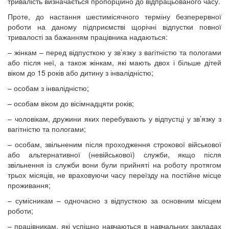
тривалість визначається пропорційно до відпрацьованого часу.
Проте, до настання шестимісячного терміну безперервної
роботи на даному підприємстві щорічні відпустки повної
тривалості за бажанням працівника надаються:
– жінкам – перед відпусткою у зв’язку з вагітністю та пологами
або після неї, а також жінкам, які мають двох і більше дітей
віком до 15 років або дитину з інвалідністю;
– особам з інвалідністю;
– особам віком до вісімнадцяти років;
– чоловікам, дружини яких перебувають у відпустці у зв’язку з
вагітністю та пологами;
– особам, звільненим після проходження строкової військової
або альтернативної (невійськової) служби, якщо після
звільнення із служби вони були прийняті на роботу протягом
трьох місяців, не враховуючи часу переїзду на постійне місце
проживання;
– сумісникам – одночасно з відпусткою за основним місцем
роботи;
– працівникам, які успішно навчаються в навчальних закладах