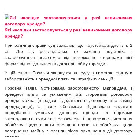
Які наслідки застосовуються у разі невиконання договору
оренди?
При розгляді справи суд зазначив, що неустойка згідно із ч. 2
ст. 785 ЦК розглядається як законна неустойка і
застосовується незалежно від погодження сторонами цієї
форми відповідальності в договорі найму (оренди).
У цій справі Позивач звернувся до суду з вимогою стягнути
заборгованість з орендної плати та штрафних санкцій.
Позовна заява мотивована заборгованістю Відповідача з
орендної плати за укладеним між сторонами договором
оренди майна (в редакції додаткового договору про заміну
орендодавця), а також обов’язком Відповідача сплатити
передбачені умовами договору оренди та нормами
законодавства суми за несвоєчасне і неналежне виконання
обов’язку щодо сплати орендної плати та обов’язку щодо
повернення майна з оренди після припинення дії договору
оренди.