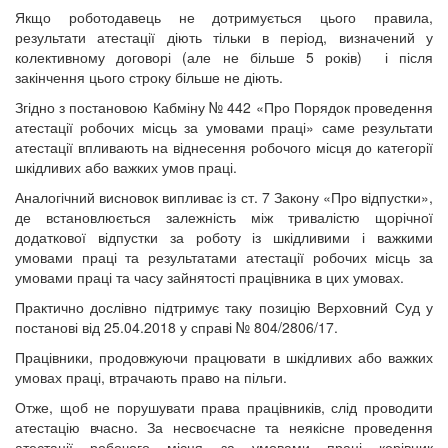
Якщо роботодавець не дотримується цього правила,
результати атестації діють тільки в період, визначений у
колективному договорі (але не більше 5 років) і після
закінчення цього строку більше не діють.
Згідно з постановою Кабміну № 442 «Про Порядок проведення
атестації робочих місць за умовами праці» саме результати
атестації впливають на віднесення робочого місця до категорії
шкідливих або важких умов праці.
Аналогічний висновок випливає із ст. 7 Закону «Про відпустки»,
де встановлюється залежність між тривалістю щорічної
додаткової відпустки за роботу із шкідливими і важкими
умовами праці та результатами атестації робочих місць за
умовами праці та часу зайнятості працівника в цих умовах.
Практично дослівно підтримує таку позицію Верховний Суд у
постанові від 25.04.2018 у справі № 804/2806/17.
Працівники, продовжуючи працювати в шкідливих або важких
умовах праці, втрачають право на пільги.
Отже, щоб не порушувати права працівників, слід проводити
атестацію вчасно. За несвоєчасне та неякісне проведення
атестації робочого місця за умовами праці керівник