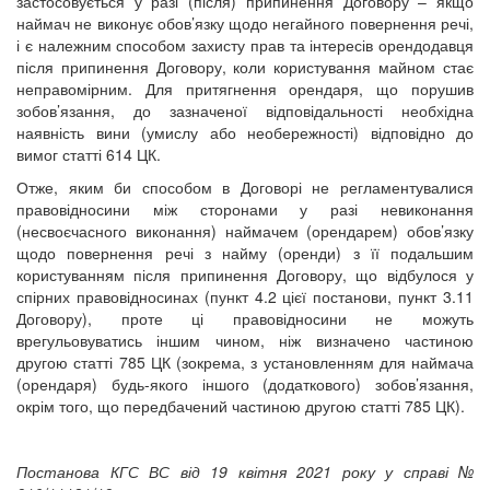
застосовується у разі (після) припинення Договору – якщо
наймач не виконує обов’язку щодо негайного повернення речі,
і є належним способом захисту прав та інтересів орендодавця
після припинення Договору, коли користування майном стає
неправомірним. Для притягнення орендаря, що порушив
зобов’язання, до зазначеної відповідальності необхідна
наявність вини (умислу або необережності) відповідно до
вимог статті 614 ЦК.
Отже, яким би способом в Договорі не регламентувалися
правовідносини між сторонами у разі невиконання
(несвоєчасного виконання) наймачем (орендарем) обов’язку
щодо повернення речі з найму (оренди) з її подальшим
користуванням після припинення Договору, що відбулося у
спірних правовідносинах (пункт 4.2 цієї постанови, пункт 3.11
Договору), проте ці правовідносини не можуть
врегульовуватись іншим чином, ніж визначено частиною
другою статті 785 ЦК (зокрема, з установленням для наймача
(орендаря) будь-якого іншого (додаткового) зобов’язання,
окрім того, що передбачений частиною другою статті 785 ЦК).
Постанова КГС ВС від 19 квітня 2021 року у справі №