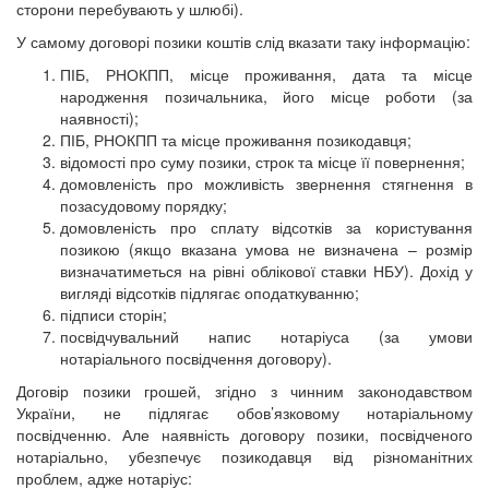
сторони перебувають у шлюбі).
У самому договорі позики коштів слід вказати таку інформацію:
ПІБ, РНОКПП, місце проживання, дата та місце
народження позичальника, його місце роботи (за
наявності);
ПІБ, РНОКПП та місце проживання позикодавця;
відомості про суму позики, строк та місце її повернення;
домовленість про можливість звернення стягнення в
позасудовому порядку;
домовленість про сплату відсотків за користування
позикою (якщо вказана умова не визначена – розмір
визначатиметься на рівні облікової ставки НБУ). Дохід у
вигляді відсотків підлягає оподаткуванню;
підписи сторін;
посвідчувальний напис нотаріуса (за умови
нотаріального посвідчення договору).
Договір позики грошей, згідно з чинним законодавством
України, не підлягає обов’язковому нотаріальному
посвідченню. Але наявність договору позики, посвідченого
нотаріально, убезпечує позикодавця від різноманітних
проблем, адже нотаріус: