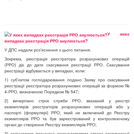
У яких
випадках реєстрація РРО анулюється?
У ДПС надали роз’яснення з цього питання.
Зокрема, реєстрація реєстратора розрахункових операцій
(РРО) діє до дати скасування реєстрації РРО. Скасування
реєстрації відбувається у випадках, коли:
1) суб’єктом господарювання подано Заяву про скасування
реєстрації реєстратора розрахункових операцій за формою №
4-РРО, визначеною Порядком № 547;
2) вичерпано строк служби РРО, вказаний у реєстрі
екземплярів реєстраторів розрахункових операцій або у
паспорті (формулярі) РРО, який не включений до Реєстру
екземплярів РРО та був зареєстрований у контролюючому
органі до створення Реєстру екземплярів РРО;
3) закінчилися визначені законодавством строки експлуатації