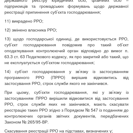
підприємців та громадських формувань щодо державної
реєстрації припинення суб’єкта господарювання;
11) викрадено РРО;
12) змінено власника РРО;
13) щодо господарської одиниці, де використовується РРО,
суб’єкт господарювання повідомив про такий об’єкт
оподаткування контролюючий орган відповідно до вимог п.
63.3 ст. 63 Податкового кодексу, як про закритий або такий, що
не експлуатується суб’єктом господарювання;
14) суб’єкт господарювання у зв’язку із застосуванням
програмного РРО (ПРРО) вирішив відмовитись від
застосування РРО, строк служби якого не закінчився.
При цьому, суб’єкти господарювання, які у зв’язку із
застосуванням ПРРО вирішили відмовитися від застосування
РРО, строк служби яких не закінчився, мають скасувати
реєстрацію таких РРО згідно з Порядком № 547 із поданням до
контролюючих органів звітних документів, передбачених
Законом № 265/95-ВР.
Скасування реєстрації РРО на підставах, визначених у;