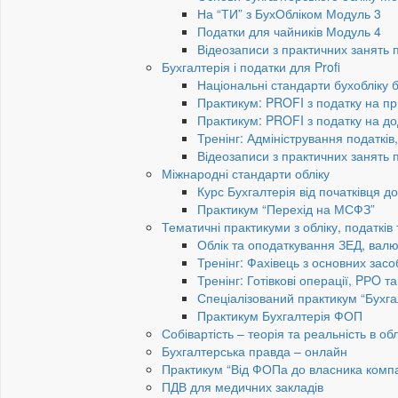
На “ТИ” з БухОбліком Модуль 3
Податки для чайників Модуль 4
Відеозаписи з практичних занять 
Бухгалтерія і податки для Profi
Національні стандарти бухобліку 
Практикум: PROFI з податку на пр
Практикум: PROFI з податку на до
Тренінг: Адміністрування податків
Відеозаписи з практичних занять 
Міжнародні стандарти обліку
Курс Бухгалтерія від початківця 
Практикум “Перехід на МСФЗ”
Тематичні практикуми з обліку, податків
Облік та оподаткування ЗЕД, валю
Тренінг: Фахівець з основних засо
Тренінг: Готівкові операції, PРO т
Спеціалізований практикум “Бухга
Практикум Бухгалтерія ФОП
Собівартість – теорія та реальність в обл
Бухгалтерська правда – онлайн
Практикум “Від ФОПа до власника компан
ПДВ для медичних закладів