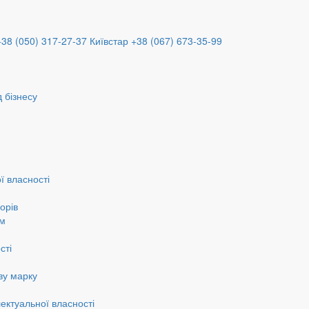
+38 (050) 317-27-37
Київстар +38 (067) 673-35-99
 бізнесу
ї власності
орів
ам
сті
ву марку
ектуальної власності