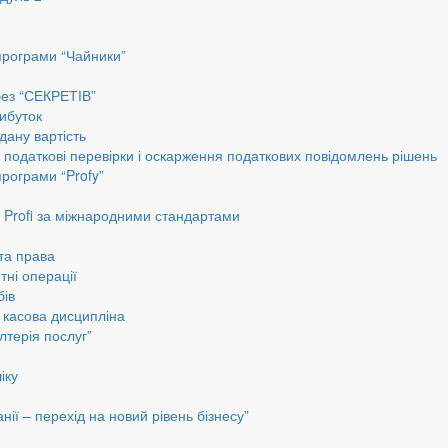
програми “Чайники”
без “СЕКРЕТІВ”
ибуток
дану вартість
, податкові перевірки і оскарження податкових повідомлень рішень
програми “Profy”
до Profi за міжнародними стандартами
 та права
тні операції
бів
а касова дисципліна
лтерія послуг”
іку
ії – перехід на новий рівень бізнесу”