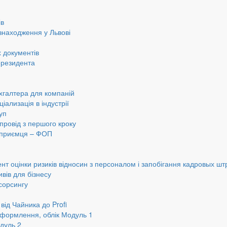
ів
знаходження у Львові
 документів
ерезидента
хгалтера для компаній
іализація в індустрії
уп
провід з першого кроку
ідприємця – ФОП
нт оцінки ризиків відносин з персоналом і запобігання кадровых шт
вів для бізнесу
сорсингу
від Чайника до Profi
оформлення, облік Модуль 1
дуль 2