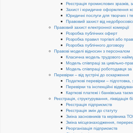
Реєстрація промислових зразків, з
Захист і юридичне оформлення к
Юридичні послуги для творчих і те
Правовий захист від недобросовіс
Правовий захист електронної комерції
Розробка публічних оферт
Розробка правил торгівлі або пра
Розробка публічного договору
Правові моделі відносин з персоналом
Класична модель трудового найм
Модель співпраці за цивільно-пр
Модель співпраці роботодавця з
Перевірки – від зустрічі до оскарження
Податкові перевірки – підготовка,
Перевірки та інспекційні відвідув
Карткові платежі і банківська таєм
Реєстрація, структурування, ліквідація б
Реєстрація підприємств
Реєстрація змін до статуту
Зміна засновників та керівника Т
Зміна місцезнаходження, перереє
Реорганізація підприємств