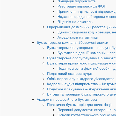
Ліквідація підприємств
Реєстрація підприємців ФОП
Припинення діяльності підприємц
Надання юридичної адреси місце
Ліцензія на алкоголь
Оформлення дозвільних і реєстраційних
Ідентифікаційний код іноземця, н
Акредитація на митниці
Бухгалтерська компанія Збережені активи
Бухгалтерський аутсорсинг – послуги бу
Бухгалтерія для ІТ-компаній – спец
Бухгалтерське обслуговування бізнес-гр
Бухгалтерія приватного підприємця – су
Податкові звіти фізичної особи п
Податковий експрес-аудит
Облік персоналу й кадрове діловодство
Кадровий аудит підприємства – інструме
Податкое планування – збереження акти
Вигоди та переваги бухгалтерського аут
Академія професійного бухгалтера
Практична бухгалтерія для початківців – 
Первинні документи: створення, 
Основи бухгалтерського обліку Мо