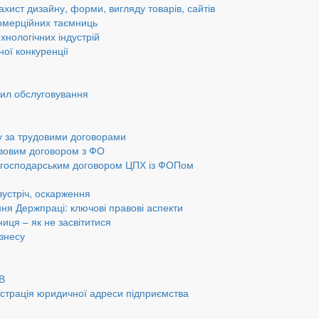
ахист дизайну, форми, вигляду товарів, сайтів
омерційних таємниць
хнологічних індустрій
ної конкуренції
вил обслуговування
у за трудовими договорами
авовим договором з ФО
а господарським договором ЦПХ із ФОПом
 зустріч, оскарження
ання Держпраці: ключові правові аспекти
ниця – як не засвітитися
ізнесу
ОВ
страція юридичної адреси підприємства