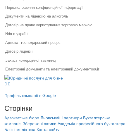
Нерозголошення конфіденційної інформації
Документи на ліцензію на алкоголь
Договір на право користування торговою маркою
Nda в україні
Адвокат господарський процес
Договір ліцензії
Захист комерційної таємниці
Електронні документи та електронний документообіг
Юридичні послуги для бізнесу
Заява на отримання ліцензії на алкоголь
Юридичний супровід бізнесу
Послуги адвоката
Курси бухгалтера
Як правильно укласти договір
Правовий захист інтелектуальної
у бізнесі
власності
Бухгалтерські послуги львів ціни
Профіль компанії в Google
Правовий захист електронної
Специфіка реєстрації
Франчайзинг у бізнесі
комерції
Сторінки
потужностей та ведення
Реєстрація, структурування,
державного реєстру: поради
Договір трудовий
ліквідація бізнесу
фахівців
Адвокатське бюро Яновський і партнери
Бухгалтерська
Бухгалтерська компанія Збережені
Договір про нерозголошення комерційної таємниці та
компанія Збережені активи
Академія професійного бухгалтера
Порядок звільнення директора
активи
конфіденційної інформації
Блог і медіатека
Карта сайту
тов
Академія професійного бухгалтера