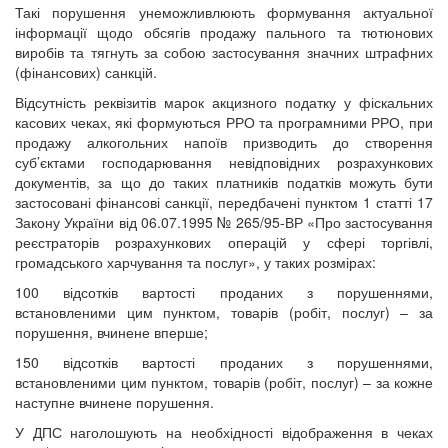
Такі порушення унеможливлюють формування актуальної
інформації щодо обсягів продажу пального та тютюнових
виробів та тягнуть за собою застосування значних штрафних
(фінансових) санкцій.
Відсутність реквізитів марок акцизного податку у фіскальних
касових чеках, які формуються РРО та програмними РРО, при
продажу алкогольних напоїв призводить до створення
суб’єктами господарювання невідповідних розрахункових
документів, за що до таких платників податків можуть бути
застосовані фінансові санкції, передбачені пунктом 1 статті 17
Закону України від 06.07.1995 № 265/95-ВР «Про застосування
реєстраторів розрахункових операцій у сфері торгівлі,
громадського харчування та послуг», у таких розмірах:
100 відсотків вартості проданих з порушеннями,
встановленими цим пунктом, товарів (робіт, послуг) – за
порушення, вчинене вперше;
150 відсотків вартості проданих з порушеннями,
встановленими цим пунктом, товарів (робіт, послуг) – за кожне
наступне вчинене порушення.
У ДПС наголошують на необхідності відображення в чеках