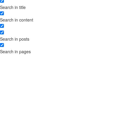
Торгова марка для домену в
Search in title
зоні .UA
Ліцензійний договір на
Search in content
використання твору
Отримання вигод від прав
інтелектуальної власності:
Search in posts
розробка та реєстрація
ліцензійних договорів
Search in pages
Розробка договорів
франчайзингу для комерційної
концесії – правові аспекти
Порядок реєстрації
торговельної марки
Договір на використання
торгової марки
Отримання ліцензії на
медичну практику
Поділ заявки на торгову марку
за різними класами товарів і
послуг