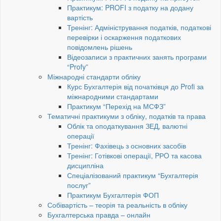
Практикум: PROFI з податку на додану
вартість
Тренінг: Адміністрування податків, податкові
перевірки і оскарження податкових
повідомлень рішень
Відеозаписи з практичних занять програми
“Profy”
Міжнародні стандарти обліку
Курс Бухгалтерія від початківця до Profi за
міжнародними стандартами
Практикум “Перехід на МСФЗ”
Тематичні практикуми з обліку, податків та права
Облік та оподаткування ЗЕД, валютні
операції
Тренінг: Фахівець з основних засобів
Тренінг: Готівкові операції, PРO та касова
дисципліна
Спеціалізований практикум “Бухгалтерія
послуг”
Практикум Бухгалтерія ФОП
Собівартість – теорія та реальність в обліку
Бухгалтерська правда – онлайн