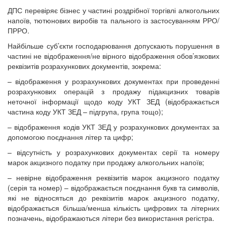
ДПС перевіряє бізнес у частині роздрібної торгівлі алкогольних
напоїв, тютюнових виробів та пального із застосуванням РРО/
ПРРО.
Найбільше суб’єкти господарювання допускають порушення в
частині не відображення/не вірного відображення обов’язкових
реквізитів розрахункових документів, зокрема:
– відображення у розрахункових документах при проведенні
розрахункових операцій з продажу підакцизних товарів
неточної інформації щодо коду УКТ ЗЕД (відображається
частина коду УКТ ЗЕД – підгрупа, група тощо);
– відображення кодів УКТ ЗЕД у розрахункових документах за
допомогою поєднання літер та цифр;
– відсутність у розрахункових документах серії та номеру
марок акцизного податку при продажу алкогольних напоїв;
– невірне відображення реквізитів марок акцизного податку
(серія та номер) – відображається поєднання букв та символів,
які не відносяться до реквізитів марок акцизного податку,
відображається більша/менша кількість цифрових та літерних
позначень, відображаються літери без використання регістра.