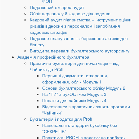
ФОП
Податковий експрес-аудит
Облік персоналу й кадрове діловодство
Кадровий аудит підприємства – інструмент оцінки
ризиків відносин з персоналом і запобігання
кадровых штрафів
Податкое планування – збереження активів для
бізнесу
Вигоди та переваги бухгалтерського аутсорсингу
Академія професійного бухгалтера
Практична бухгалтерія для початківців – від
Чайника до Profi
Первинні документи: створення,
оформлення, облік Модуль 1
Основи бухгалтерського обліку Модуль 2
На “ТИ” з БухОбліком Модуль 3
Податки для чайників Модуль 4
Відеозаписи з практичних занять програми
“Чайники”
Бухгалтерія і податки для Profi
Національні стандарти бухобліку без
“СЕКРЕТІВ”
Практикум: PROFI з податку на прибуток