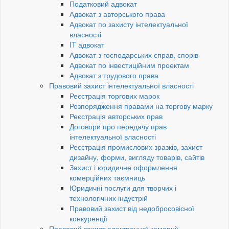
Податковий адвокат
Адвокат з авторського права
Адвокат по захисту інтелектуальної
власності
IT адвокат
Адвокат з господарських справ, спорів
Адвокат по інвестиційним проектам
Адвокат з трудового права
Правовий захист інтелектуальної власності
Реєстрація торгових марок
Розпорядження правами на торгову марку
Реєстрація авторських прав
Договори про передачу прав
інтелектуальної власності
Реєстрація промислових зразків, захист
дизайну, форми, вигляду товарів, сайтів
Захист і юридичне оформлення
комерційних таємниць
Юридичні послуги для творчих і
технологічних індустрій
Правовий захист від недобросовісної
конкуренції
Правовий захист електронної комерції