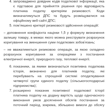
запроваджено довідник кодів податкової інформації, яка
є підставою для прийняття рішення про відповідність
платника податку критеріям ризиковості. Коди
визначатимуться ДПС та будуть розміщуватися на
офіційному веб-сайті ДПС;
пом’якшено критерії ризиковості здійснення операцій:
– доповнення коефіцієнта націнки 1,5 у формулу визначення
залишку товару, в межах якого можна реєструвати розрахунок
коригування на зменшення суми податкових зобов’язань;
– не вважатиметься ризиковою операція, за якою складено
розрахунок коригування за операціями з постачання
електричної енергії, природного газу, теплової енергії.
показники, за якими визначається позитивна податкова
історія, визначено для платників податку, які
перебувають на спрощеній системі оподаткування
четвертої групи єдиного податку (сільськогосподарські
підприємства);
розширено показник позитивної податкової історії
платника податку на додану вартість щодо одночасного
виконання умов досягнення обсягів постачання за
поточний період, зокрема, збільшено вимоги до обсягу