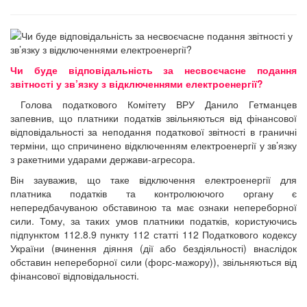
Чи буде відповідальність за несвоєчасне подання
звітності у зв’язку з відключеннями електроенергії?
Голова податкового Комітету ВРУ Данило Гетманцев
запевнив, що платники податків звільняються від фінансової
відповідальності за неподання податкової звітності в граничні
терміни, що спричинено відключенням електроенергії у зв’язку
з ракетними ударами держави-агресора.
Він зауважив, що таке відключення електроенергії для
платника податків та контролюючого органу є
непередбачуваною обставиною та має ознаки непереборної
сили. Тому, за таких умов платники податків, користуючись
підпунктом 112.8.9 пункту 112 статті 112 Податкового кодексу
України (вчинення діяння (дії або бездіяльності) внаслідок
обставин непереборної сили (форс-мажору)), звільняються від
фінансової відповідальності.