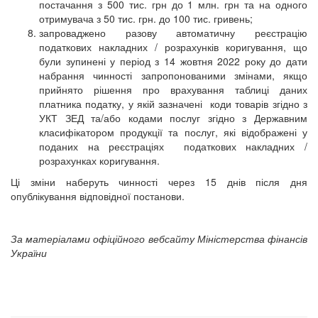
постачання з 500 тис. грн до 1 млн. грн та на одного
отримувача з 50 тис. грн. до 100 тис. гривень;
запроваджено разову автоматичну реєстрацію
податкових накладних / розрахунків коригування, що
були зупинені у період з 14 жовтня 2022 року до дати
набрання чинності запропонованими змінами, якщо
прийнято рішення про врахування таблиці даних
платника податку, у якій зазначені коди товарів згідно з
УКТ ЗЕД та/або кодами послуг згідно з Державним
класифікатором продукції та послуг, які відображені у
поданих на реєстраціях податкових накладних /
розрахунках коригування.
Ці зміни наберуть чинності через 15 днів після дня
опублікування відповідної постанови.
За матеріалами офіційного вебсайту Міністерства фінансів
України