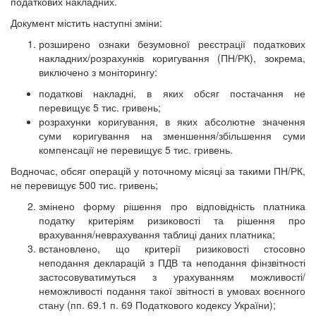
податкових накладних.
Документ містить наступні зміни:
розширено ознаки безумовної реєстрації податкових
накладних/розрахунків коригування (ПН/РК), зокрема,
виключено з моніторингу:
податкові накладні, в яких обсяг постачання не
перевищує 5 тис. гривень;
розрахунки коригування, в яких абсолютне значення
суми коригування на зменшення/збільшення суми
компенсації не перевищує 5 тис. гривень.
Водночас, обсяг операцій у поточному місяці за такими ПН/РК,
не перевищує 500 тис. гривень;
змінено форму рішення про відповідність платника
податку критеріям ризиковості та рішення про
врахування/неврахування таблиці даних платника;
встановлено, що критерії ризиковості стосовно
неподання декларацій з ПДВ та неподання фінзвітності
застосовуватимуться з урахуванням можливості/
неможливості подання такої звітності в умовах воєнного
стану (пп. 69.1 п. 69 Податкового кодексу України);