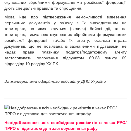
окупованих збройними формуваннями російської федерації,
діють спеціальні правила та спрощення.
Мова йде про підтвердження неможливості вивезення
первинних документів у зв’язку з їх знаходженням на
територіях, на яких ведуться (велися) бойові дії, та на
територіях, тимчасово окупованих збройними формуваннями
російської федерації, та/або їх втрату, оскільки втрата
документів, що не пов’язана із зазначеними підставами, не
надає права платнику податків/податковому агенту
застосовувати положення підпунктом 69.28 пункту 69
підрозділу 10 розділу ХХ ПК.
За матеріалами офіційного вебсайту ДПС України
Невідображення всіх необхідних реквізитів в чеках РРО/
ПРРО є підставою для застосування штрафу