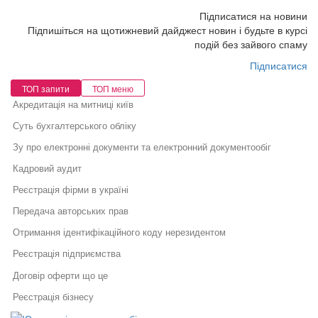
Підписатися на новини
Підпишіться на щотижневий дайджест новин і будьте в курсі
подій без зайвого спаму
Підписатися
ТОП запити
ТОП меню
Акредитація на митниці київ
Суть бухгалтерського обліку
Зу про електронні документи та електронний документообіг
Кадровий аудит
Реєстрація фірми в україні
Передача авторських прав
Отримання ідентифікаційного коду нерезидентом
Реєстрація підприємства
Договір оферти що це
Реєстрація бізнесу
Юридичні послуги для бізнесу
Перевірки держпраці що потрібно знати