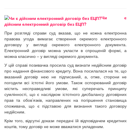
Чи є
дійсним електронний договір без ЕЦП?
При розгляді справи суд вказав, що не кожна електронна
правова угода вимагає створення окремого електронного
договору у вигляді окремого електронного документа.
Електронний договір можна укласти в спрощеній формі, а
можна класично – у вигляді окремого документа.
У цій справі позивачка просила суд визнати недійсним договір
про надання фінансового кредиту. Вона посилалася на те, що
вказаний договір нею не підписаний, а, отже, сторони не
погодили всі істотні його умови. Також оспорюваний договір
містить несправедливі умови, які суперечать принципу
сумлінності, що є наслідком істотного дисбалансу договірних
прав та обов’язків, направлених на погіршення становища
споживача, що є підставою для визнання такого договору
недійсним.
Крім того, відсутні докази передачі їй відповідачем кредитних
коштів, тому договір не може вважатися укладеним.