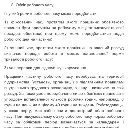
Облік робочого часу
Гнучкий режим робочого часу може передбачати:
1) фіксований час, протягом якого працівник обов’язково
повинен бути присутнім на робочому місці та виконувати свої
посадові обов’язки; при цьому може передбачатися поділ
робочого дня на частини;
2) змінний час, протягом якого працівник на власний розсуд
визначає періоди роботи в межах встановленої норми
тривалості робочого часу;
3) час перерви для відпочинку і харчування.
Працівник частину робочого часу перебуває на території
підприємства (установи, організації) з підляганням правилам
внутрішнього трудового розпорядку, а іншу – визначає на свій
розсуд. За таких умов передбачено лише обов’язок працювати
упродовж встановленої кількості робочих годин, наприклад, 8
годин на день, чи в цілому 40 годин на тиждень. Роботодавець,
у свою чергу, має забезпечити достовірний облік робочого
часу. При підсумованому обліку робочого часу норма робочого
часу за обліковий період визначається за календарем і
реалізується шляхом виходу на роботу за графіком змінності.