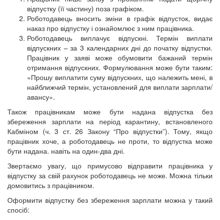
відпустку (її частину) поза графіком.
Роботодавець вносить зміни в графік відпусток, видає
наказ про відпустку і ознайомлює з ним працівника.
Роботодавець виплачує відпускні. Термін виплати
відпускних – за 3 календарних дні до початку відпустки.
Працівник у заяві може обумовити бажаний термін
отримання відпускних. Формулювання може бути таким:
«Прошу виплатити суму відпускних, що належить мені, в
найближчий термін, установлений для виплати зарплати/
авансу».
Також працівникам може бути надана відпустка без
збереження зарплати на період карантину, встановленого
Кабміном (ч. 3 ст. 26 Закону “Про відпустки”). Тому, якщо
працівник хоче, а роботодавець не проти, то відпустка може
бути надана. навіть на один-два дні.
Звертаємо увагу, що примусово відправити працівника у
відпустку за свій рахунок роботодавець не може. Можна тільки
домовитись з працівником.
Оформити відпустку без збереження зарплати можна у такий
спосіб: