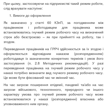
При цьому, застосовуючи на підприємстві такий режим роботи,
слід врахувати наступне:
Вимоги до оформлення
Як зазначено у статті 60 КЗпП, за погодженням між
працівником і роботодавцем для працівника може
встановлюватись гнучкий режим робочого часу на визначений
строк або безстроково – як при прийнятті на роботу, так і
згодом.
Переведення працівників на ГРРЧ здійснюється за їх згодою і
оформлюється відповідним наказом (розпорядженням)
роботодавця із зазначенням конкретних термінів і умов його
застосування (п. 2.8 Методичних рекомендацій). У разі
переведення працівника на гнучкий режим робочого часу у
наказі потрібно визначити вид гнучкого режиму робочого часу.
Це може бути фіксований час чи змінний час.
На час загрози поширення епідемії, пандемії та/або на час
загрози військового, техногенного, природного чи іншого
характеру умова про гнучкий режим робочого часу може
встановлюватися у наказі (розпорядженні) власника або
уповноваженого ним органу.