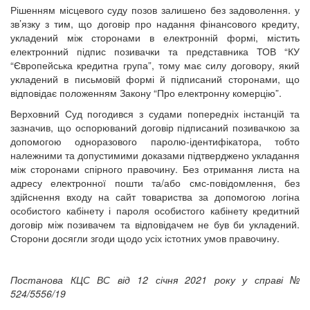
Рішенням місцевого суду позов залишено без задоволення. у
зв’язку з тим, що договір про надання фінансового кредиту,
укладений між сторонами в електронній формі, містить
електронний підпис позивачки та представника ТОВ “КУ
“Європейська кредитна група”, тому має силу договору, який
укладений в письмовій формі й підписаний сторонами, що
відповідає положенням Закону “Про електронну комерцію”.
Верховний Суд погодився з судами попередніх інстанцій та
зазначив, що оспорюваний договір підписаний позивачкою за
допомогою одноразового паролю-ідентифікатора, тобто
належними та допустимими доказами підтверджено укладання
між сторонами спірного правочину. Без отримання листа на
адресу електронної пошти та/або смс-повідомлення, без
здійснення входу на сайт товариства за допомогою логіна
особистого кабінету і пароля особистого кабінету кредитний
договір між позивачем та відповідачем не був би укладений.
Сторони досягли згоди щодо усіх істотних умов правочину.
Постанова КЦС ВС від 12 січня 2021 року у справі №
524/5556/19