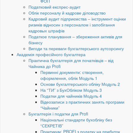
ФОП
Податковий експрес-аудит
Облік персоналу й кадрове діловодство
Кадровий аудит підприємства – інструмент оцінки
ризиків відносин з персоналом і запобігання
кадровых штрафів
Податкое планування – збереження активів для
бізнесу
Вигоди та переваги бухгалтерського аутсорсингу
Академія професійного бухгалтера
Практична бухгалтерія для початківців – від
Чайника до Profi
Первинні документи: створення,
оформлення, облік Модуль 1
Основи бухгалтерського обліку Модуль 2
На “ТИ” з БухОбліком Модуль 3
Податки для чайників Модуль 4
Відеозаписи з практичних занять програми
“Чайники”
Бухгалтерія і податки для Profi
Національні стандарти бухобліку без
“СЕКРЕТІВ”
Практикум: PROFI з податку на прибуток