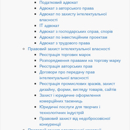
Податковий адвокат
Адвокат з авторського права
Адвокат по захисту інтелектуальної
власності
IT адвокат
Адвокат з господарських справ, спорів
Адвокат по інвестиційним проектам
Адвокат з трудового права
Правовий захист інтелектуальної власності
Реєстрація торгових марок
Розпорядження правами на торгову марку
Реєстрація авторських прав
Договори про передачу прав
інтелектуальної власності
Реєстрація промислових зразків, захист
дизайну, форми, вигляду товарів, сайтів
Захист і юридичне оформлення
комерційних таємниць
Юридичні послуги для творчих і
технологічних індустрій
Правовий захист від недобросовісної
конкуренції
Правовий захист електронної комерції