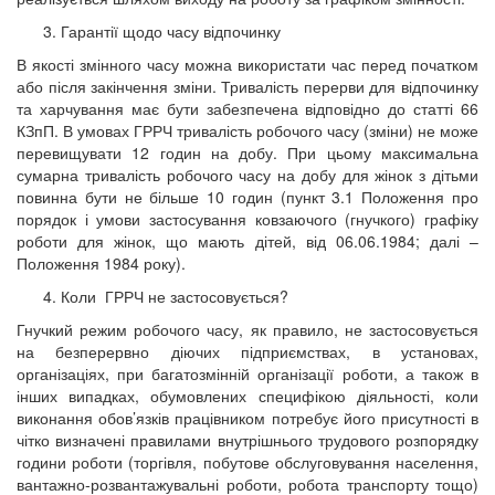
Гарантії щодо часу відпочинку
В якості змінного часу можна використати час перед початком
або після закінчення зміни. Тривалість перерви для відпочинку
та харчування має бути забезпечена відповідно до статті 66
КЗпП. В умовах ГРРЧ тривалість робочого часу (зміни) не може
перевищувати 12 годин на добу. При цьому максимальна
сумарна тривалість робочого часу на добу для жінок з дітьми
повинна бути не більше 10 годин (пункт 3.1 Положення про
порядок і умови застосування ковзаючого (гнучкого) графіку
роботи для жінок, що мають дітей, від 06.06.1984; далі –
Положення 1984 року).
Коли ГРРЧ не застосовується?
Гнучкий режим робочого часу, як правило, не застосовується
на безперервно діючих підприємствах, в установах,
організаціях, при багатозмінній організації роботи, а також в
інших випадках, обумовлених специфікою діяльності, коли
виконання обов’язків працівником потребує його присутності в
чітко визначені правилами внутрішнього трудового розпорядку
години роботи (торгівля, побутове обслуговування населення,
вантажно-розвантажувальні роботи, робота транспорту тощо)