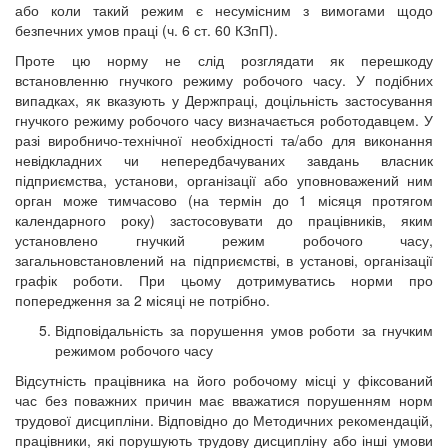
або коли такий режим є несумісним з вимогами щодо
безпечних умов праці (ч. 6 ст. 60 КЗпП).
Проте цю норму не слід розглядати як перешкоду
встановленню гнучкого режиму робочого часу. У подібних
випадках, як вказують у Держпраці, доцільність застосування
гнучкого режиму робочого часу визначається роботодавцем. У
разі виробничо-технічної необхідності та/або для виконання
невідкладних чи непередбачуваних завдань власник
підприємства, установи, організації або уповноважений ним
орган може тимчасово (на термін до 1 місяця протягом
календарного року) застосовувати до працівників, яким
установлено гнучкий режим робочого часу,
загальновстановлений на підприємстві, в установі, організації
графік роботи. При цьому дотримуватись норми про
попередження за 2 місяці не потрібно.
Відповідальність за порушення умов роботи за гнучким
режимом робочого часу
Відсутність працівника на його робочому місці у фіксований
час без поважних причин має вважатися порушенням норм
трудової дисципліни. Відповідно до Методичних рекомендацій,
працівники, які порушують трудову дисципліну або інші умови