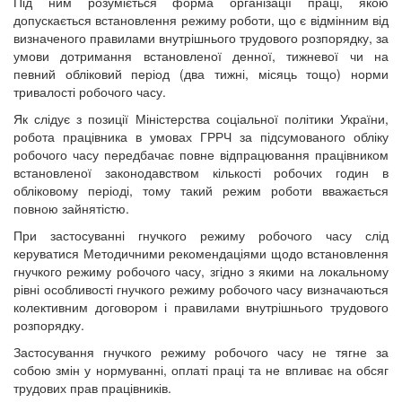
Під ним розуміється форма організації праці, якою
допускається встановлення режиму роботи, що є відмінним від
визначеного правилами внутрішнього трудового розпорядку, за
умови дотримання встановленої денної, тижневої чи на
певний обліковий період (два тижні, місяць тощо) норми
тривалості робочого часу.
Як слідує з позиції Міністерства соціальної політики України,
робота працівника в умовах ГРРЧ за підсумованого обліку
робочого часу передбачає повне відпрацювання працівником
встановленої законодавством кількості робочих годин в
обліковому періоді, тому такий режим роботи вважається
повною зайнятістю.
При застосуванні гнучкого режиму робочого часу слід
керуватися Методичними рекомендаціями щодо встановлення
гнучкого режиму робочого часу, згідно з якими на локальному
рівні особливості гнучкого режиму робочого часу визначаються
колективним договором і правилами внутрішнього трудового
розпорядку.
Застосування гнучкого режиму робочого часу не тягне за
собою змін у нормуванні, оплаті праці та не впливає на обсяг
трудових прав працівників.