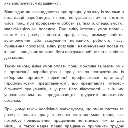
яка виплачується працівнику).
Відповідно до законодавства про працю, у зв’язку із змінами в
організації виробництва і праці допускається зміна істотних
умов праці при продовженні роботи за тією ж спеціальністю,
кваліфікацією чи посадою. Про зміну істотних умов праці –
систем та розмірів оплати праці, пільг, режиму роботи,
встановлення або скасування неповного робочого часу,
суміщення професій, зміну розрядів і найменування посад та
інших – працівник повинен бути повідомлений не пізніше ніж за
два місяці.
Таким чином, зміна умов оплати праці можлива за умови змін
в організації виробництва і праці та за погодженням із
виборним органом первинної профспілкової організації
(профспілковим представником), що представляє інтереси
більшості працівників, а у разі його відсутності – з іншим
уповноваженим на представництво трудовим колективом
органом.
При цьому також необхідно враховувати, що зміна систем та
розмірів оплати праці є зміною істотних умов праці, яка
потребує повідомлення працівників не пізніше ніж за два
місяці, а також надає право працівнику припинити трудові