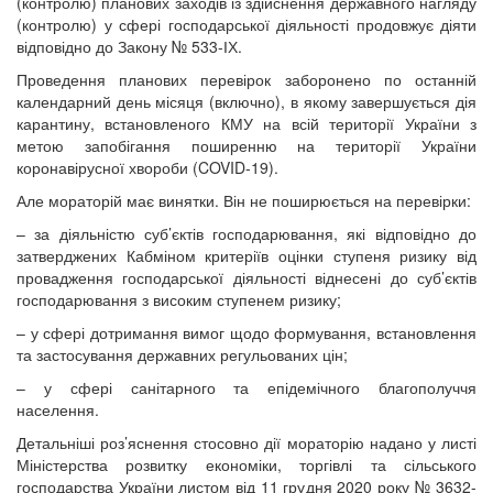
(контролю) планових заходів із здійснення державного нагляду
(контролю) у сфері господарської діяльності продовжує діяти
відповідно до Закону № 533-ІХ.
Проведення планових перевірок заборонено по останній
календарний день місяця (включно), в якому завершується дія
карантину, встановленого КМУ на всій території України з
метою запобігання поширенню на території України
коронавірусної хвороби (COVID-19).
Але мораторій має винятки. Він не поширюється на перевірки:
– за діяльністю суб’єктів господарювання, які відповідно до
затверджених Кабміном критеріїв оцінки ступеня ризику від
провадження господарської діяльності віднесені до суб’єктів
господарювання з високим ступенем ризику;
– у сфері дотримання вимог щодо формування, встановлення
та застосування державних регульованих цін;
– у сфері санітарного та епідемічного благополуччя
населення.
Детальніші роз’яснення стосовно дії мораторію надано у листі
Міністерства розвитку економіки, торгівлі та сільського
господарства України листом від 11 грудня 2020 року № 3632-