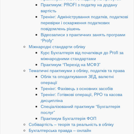
Практикум: PROFI з податку на додану
вартість
Тренінг: Адміністрування податків, податкові
перевірки і оскарження податкових
повідомлень рішень
Відеозаписи з практичних занять програми
“Profy”
Міжнародні стандарти обліку
Курс Бухгалтерія від початківця до Profi за
міжнародними стандартами
Практикум “Перехід на МСФЗ”
Тематичні практикуми з обліку, податків та права
Облік та оподаткування ЗЕД, валютні
операції
Тренінг: Фахівець з основних засобів
Тренінг: Готівкові операції, PРO та касова
дисципліна
Спеціалізований практикум “Бухгалтерія
послуг”
Практикум Бухгалтерія ФОП
Собівартість – теорія та реальність в обліку
Бухгалтерська правда – онлайн