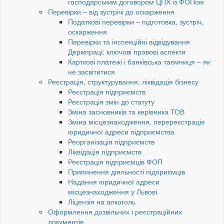
господарським договором ЦПХ із ФОПом
Перевірки – від зустрічі до оскарження
Податкові перевірки – підготовка, зустріч,
оскарження
Перевірки та інспекційні відвідування
Держпраці: ключові правові аспекти
Карткові платежі і банківська таємниця – як
не засвітитися
Реєстрація, структурування, ліквідація бізнесу
Реєстрація підприємств
Реєстрація змін до статуту
Зміна засновників та керівника ТОВ
Зміна місцезнаходження, перереєстрація
юридичної адреси підприємства
Реорганізація підприємств
Ліквідація підприємств
Реєстрація підприємців ФОП
Припинення діяльності підприємців
Надання юридичної адреси
місцезнаходження у Львові
Ліцензія на алкоголь
Оформлення дозвільних і реєстраційних
документів