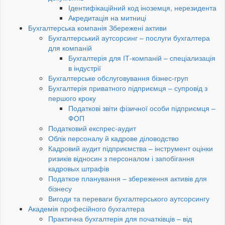
Ідентифікаційний код іноземця, нерезидента
Акредитація на митниці
Бухгалтерська компанія Збережені активи
Бухгалтерський аутсорсинг – послуги бухгалтера
для компаній
Бухгалтерія для ІТ-компаній – спеціализація
в індустрії
Бухгалтерське обслуговування бізнес-груп
Бухгалтерія приватного підприємця – супровід з
першого кроку
Податкові звіти фізичної особи підприємця –
ФОП
Податковий експрес-аудит
Облік персоналу й кадрове діловодство
Кадровий аудит підприємства – інструмент оцінки
ризиків відносин з персоналом і запобігання
кадровых штрафів
Податкое планування – збереження активів для
бізнесу
Вигоди та переваги бухгалтерського аутсорсингу
Академія професійного бухгалтера
Практична бухгалтерія для початківців – від