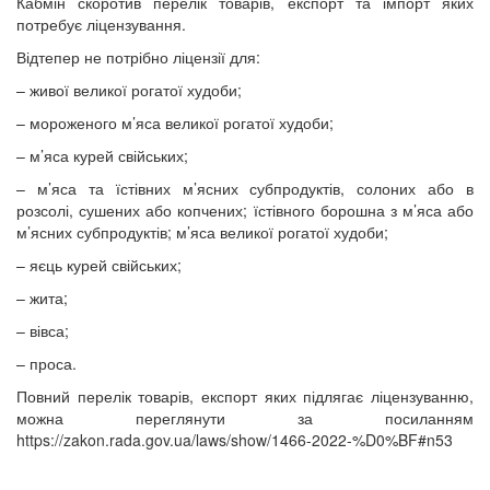
Кабмін скоротив перелік товарів, експорт та імпорт яких
потребує ліцензування.
Відтепер не потрібно ліцензії для:
– живої великої рогатої худоби;
– мороженого м’яса великої рогатої худоби;
– м’яса курей свійських;
– м’яса та їстівних м’ясних субпродуктів, солоних або в
розсолі, сушених або копчених; їстівного борошна з м’яса або
м’ясних субпродуктів; м’яса великої рогатої худоби;
– яєць курей свійських;
– жита;
– вівса;
– проса.
Повний перелік товарів, експорт яких підлягає ліцензуванню,
можна переглянути за посиланням
https://zakon.rada.gov.ua/laws/show/1466-2022-%D0%BF#n53