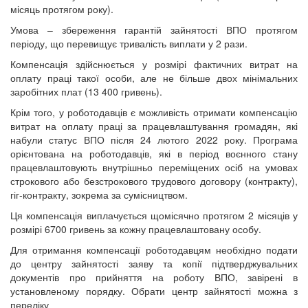
місяць протягом року).
Умова – збереження гарантій зайнятості ВПО протягом
періоду, що перевищує тривалість виплати у 2 рази.
Компенсація здійснюється у розмірі фактичних витрат на
оплату праці такої особи, але не більше двох мінімальних
заробітних плат (13 400 гривень).
Крім того, у роботодавців є можливість отримати компенсацію
витрат на оплату праці за працевлаштування громадян, які
набули статус ВПО після 24 лютого 2022 року. Програма
орієнтована на роботодавців, які в період воєнного стану
працевлаштовують внутрішньо переміщених осіб на умовах
строкового або безстрокового трудового договору (контракту),
гіг-контракту, зокрема за сумісництвом.
Ця компенсація виплачується щомісячно протягом 2 місяців у
розмірі 6700 гривень за кожну працевлаштовану особу.
Для отримання компенсації роботодавцям необхідно подати
до центру зайнятості заяву та копії підтверджувальних
документів про прийняття на роботу ВПО, завірені в
установленому порядку. Обрати центр зайнятості можна з
переліку