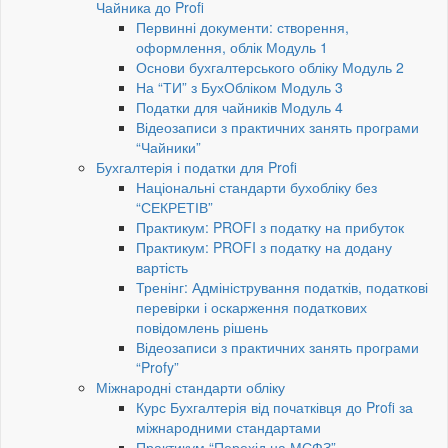
Чайника до Profi
Первинні документи: створення,
оформлення, облік Модуль 1
Основи бухгалтерського обліку Модуль 2
На “ТИ” з БухОбліком Модуль 3
Податки для чайників Модуль 4
Відеозаписи з практичних занять програми
“Чайники”
Бухгалтерія і податки для Profi
Національні стандарти бухобліку без
“СЕКРЕТІВ”
Практикум: PROFI з податку на прибуток
Практикум: PROFI з податку на додану
вартість
Тренінг: Адміністрування податків, податкові
перевірки і оскарження податкових
повідомлень рішень
Відеозаписи з практичних занять програми
“Profy”
Міжнародні стандарти обліку
Курс Бухгалтерія від початківця до Profi за
міжнародними стандартами
Практикум “Перехід на МСФЗ”