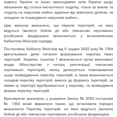
кодексу України та інших законодавчих актів України щодо
звільнення від сплати екологічного податку, плати за землю та
податку на нерухоме майно, відмінне від земельної ділянки, за
знищене чи пошкоджене нерухоме майно».
Цим законом визначено, що перелік територій, на яких
ведуться (велися) бойові дії або тимчасово окупованих
російською федерацією визначається у встановленому
Кабінетом Міністрів порядку.
Постановою Кабінету Міністрів від 6 грудня 2022 року № 1364
врегульовано деякі питання формування переліку таких
територій. Зокрема, пунктом 1 визначається орган виконавчої
влади (Міністерство з питань реінтеграції тимчасово
окупованих територій), якому делегуються повноваження
щодо затвердження переліку територій, а також визначаються
складові переліку територій, вимоги до формату територій, за
якими ці території відображаються у переліку, та затверджена
форма переліку територій.
Враховуючи зазначене, у розумінні Закону № 3050 постанова
№ 1364 може вважатися такою, що встановила порядок
визначення Переліку територій, на яких ведуться (велися)
бойові дії або тимчасово окупованих російською федерацією.