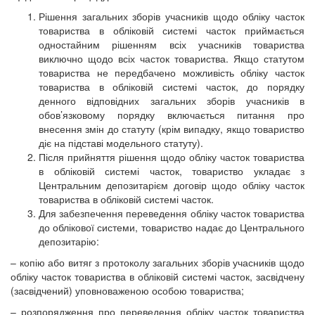
Рішення загальних зборів учасників щодо обліку часток
товариства в обліковій системі часток приймається
одностайним рішенням всіх учасників товариства
виключно щодо всіх часток товариства. Якщо статутом
товариства не передбачено можливість обліку часток
товариства в обліковій системі часток, до порядку
денного відповідних загальних зборів учасників в
обов’язковому порядку включається питання про
внесення змін до статуту (крім випадку, якщо товариство
діє на підставі модельного статуту).
Після прийняття рішення щодо обліку часток товариства
в обліковій системі часток, товариство укладає з
Центральним депозитарієм договір щодо обліку часток
товариства в обліковій системі часток.
Для забезпечення переведення обліку часток товариства
до облікової системи, товариство надає до Центрального
депозитарію:
– копію або витяг з протоколу загальних зборів учасників щодо
обліку часток товариства в обліковій системі часток, засвідчену
(засвідчений) уповноваженою особою товариства;
– розпорядження про переведення обліку часток товариства