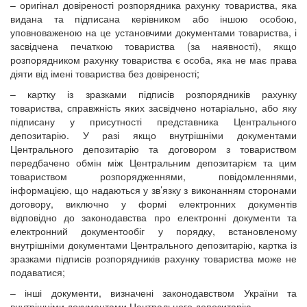
– оригінал довіреності розпорядника рахунку товариства, яка
видана та підписана керівником або іншою особою,
уповноваженою на це установчими документами товариства, і
засвідчена печаткою товариства (за наявності), якщо
розпорядником рахунку товариства є особа, яка не має права
діяти від імені товариства без довіреності;
– картку із зразками підписів розпорядників рахунку
товариства, справжність яких засвідчено нотаріально, або яку
підписану у присутності представника Центрального
депозитарію. У разі якщо внутрішніми документами
Центрального депозитарію та договором з товариством
передбачено обмін між Центральним депозитарієм та цим
товариством розпорядженнями, повідомленнями,
інформацією, що надаються у зв’язку з виконанням сторонами
договору, виключно у формі електронних документів
відповідно до законодавства про електронні документи та
електронний документообіг у порядку, встановленому
внутрішніми документами Центрального депозитарію, картка із
зразками підписів розпорядників рахунку товариства може не
подаватися;
– інші документи, визначені законодавством України та
внутрішніми документами Центрального депозитарію.