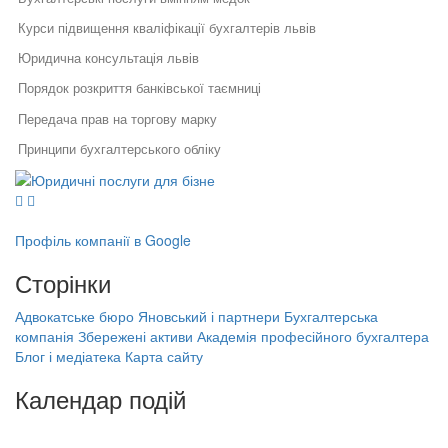
Курси підвищення кваліфікації бухгалтерів львів
Юридична консультація львів
Порядок розкриття банківської таємниці
Передача прав на торгову марку
Принципи бухгалтерського обліку
Юридичні послуги для бізнесу
Заперечення на акт податкової
Юридичний супровід бізнесу
Послуги адвоката
Цивільно трудовий договір
Як правильно укласти договір
Правовий захист інтелектуальної
у бізнесі
власності
Ліцензія на алкоголь ціна
Профіль компанії в Google
Правовий захист електронної
Специфіка реєстрації
Реєстрація фізичних осіб підприємців
комерції
Сторінки
потужностей та ведення
Реєстрація, структурування,
державного реєстру: поради
Назва юридичної особи
ліквідація бізнесу
фахівців
Адвокатське бюро Яновський і партнери
Бухгалтерська
Бухгалтерська компанія Збережені
Ліквідація підприємства шляхом приєднання
компанія Збережені активи
Академія професійного бухгалтера
Порядок звільнення директора
активи
Блог і медіатека
Карта сайту
тов
Договір на право користування торговою маркою
Академія професійного бухгалтера
Банкрутство підприємців
Припинення діяльності фізичної особи підприємця
Календар подій
(ФОП)
Реєстрація рро для фоп
На найближчі дати немає подій
Заперечення на акт податкової