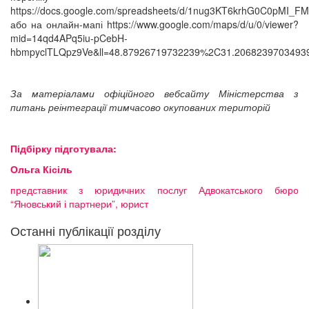
https://docs.google.com/spreadsheets/d/1nug3KT6krhG0C0pMI_F
або на онлайн-мапі https://www.google.com/maps/d/u/0/viewer?
mid=14qd4APq5iu-pCebH-
hbmpyclTLQpz9Ve&ll=48.87926719732239%2C31.2068239703493
За матеріалами офіційного вебсайту Міністерства з
питань реінтеграції тимчасово окупованих територій
Підбірку підготувала:
Ольга Кісіль
представник з юридичних послуг Адвокатського бюро
“Яновський і партнери”, юрист
Останні публікації розділу