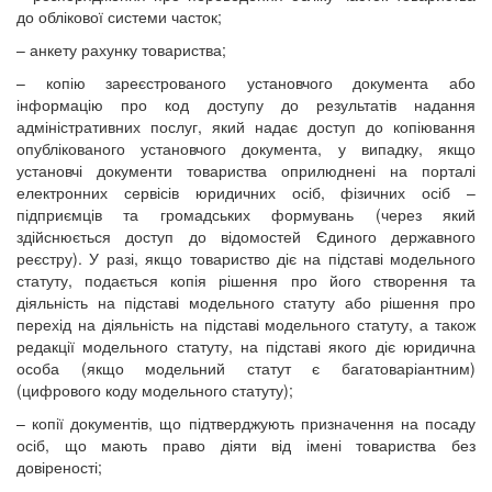
до облікової системи часток;
– анкету рахунку товариства;
– копію зареєстрованого установчого документа або
інформацію про код доступу до результатів надання
адміністративних послуг, який надає доступ до копіювання
опублікованого установчого документа, у випадку, якщо
установчі документи товариства оприлюднені на порталі
електронних сервісів юридичних осіб, фізичних осіб –
підприємців та громадських формувань (через який
здійснюється доступ до відомостей Єдиного державного
реєстру). У разі, якщо товариство діє на підставі модельного
статуту, подається копія рішення про його створення та
діяльність на підставі модельного статуту або рішення про
перехід на діяльність на підставі модельного статуту, а також
редакції модельного статуту, на підставі якого діє юридична
особа (якщо модельний статут є багатоваріантним)
(цифрового коду модельного статуту);
– копії документів, що підтверджують призначення на посаду
осіб, що мають право діяти від імені товариства без
довіреності;