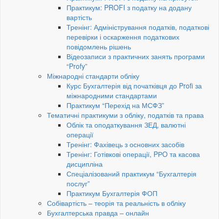
Практикум: PROFI з податку на додану
вартість
Тренінг: Адміністрування податків, податкові
перевірки і оскарження податкових
повідомлень рішень
Відеозаписи з практичних занять програми
“Profy”
Міжнародні стандарти обліку
Курс Бухгалтерія від початківця до Profi за
міжнародними стандартами
Практикум “Перехід на МСФЗ”
Тематичні практикуми з обліку, податків та права
Облік та оподаткування ЗЕД, валютні
операції
Тренінг: Фахівець з основних засобів
Тренінг: Готівкові операції, PРO та касова
дисципліна
Спеціалізований практикум “Бухгалтерія
послуг”
Практикум Бухгалтерія ФОП
Собівартість – теорія та реальність в обліку
Бухгалтерська правда – онлайн