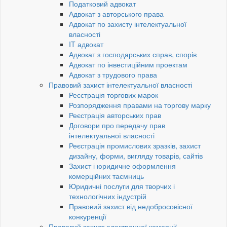
Податковий адвокат
Адвокат з авторського права
Адвокат по захисту інтелектуальної
власності
IT адвокат
Адвокат з господарських справ, спорів
Адвокат по інвестиційним проектам
Адвокат з трудового права
Правовий захист інтелектуальної власності
Реєстрація торгових марок
Розпорядження правами на торгову марку
Реєстрація авторських прав
Договори про передачу прав
інтелектуальної власності
Реєстрація промислових зразків, захист
дизайну, форми, вигляду товарів, сайтів
Захист і юридичне оформлення
комерційних таємниць
Юридичні послуги для творчих і
технологічних індустрій
Правовий захист від недобросовісної
конкуренції
Правовий захист електронної комерції