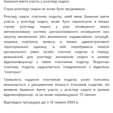
бажання взяти участь у розгляді скарги.
Строк розгляду скарги не може бути продовжено.
Розгляд скарги платника податку, який вияв бажання взяти
участь у розгляді скарги, може бути перенесено в межах
строку розгляду скарги у разі оповіщення через
автоматизовану систему централізованого оповіщення про
загрозу виникнення або виникнення надзвичайних ситуацій,
зокрема повітряну тривогу, в межах адміністративної
територіальної одиниці, в якій перебувають комісія
центрального рівня та/або платник податку в період,
визначений для розгляду матеріалів скарги в режимі
відеоконференції з таким платником податку. Водночас
платнику податку надсилається повідомлення з відміткою
“повторно”.
Тривалість надання платником податку усних пояснень
визначається з урахуванням кількості платників податків, які
виявили бажання взяти участь у розгляді скарги в режимі
відеоконференції, та не може перевищувати 15 хвилин.
Відповідна процедура діє з 16 червня 2024 р.