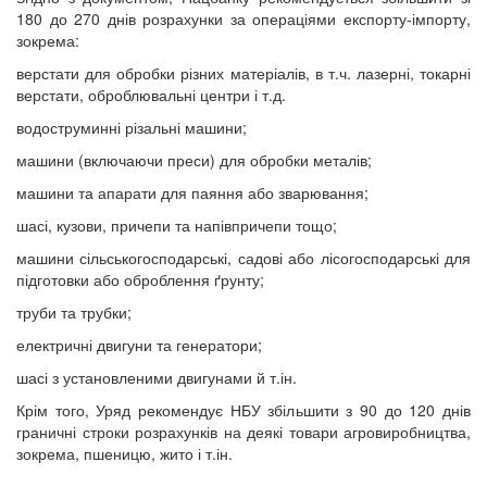
180 до 270 днів розрахунки за операціями експорту-імпорту,
зокрема:
верстати для обробки різних матеріалів, в т.ч. лазерні, токарні
верстати, оброблювальні центри і т.д.
водоструминні різальні машини;
машини (включаючи преси) для обробки металів;
машини та апарати для паяння або зварювання;
шасі, кузови, причепи та напівпричепи тощо;
машини сільськогосподарські, садові або лісогосподарські для
підготовки або оброблення ґрунту;
труби та трубки;
електричні двигуни та генератори;
шасі з установленими двигунами й т.ін.
Крім того, Уряд рекомендує НБУ збільшити з 90 до 120 днів
граничні строки розрахунків на деякі товари агровиробництва,
зокрема, пшеницю, жито і т.ін.