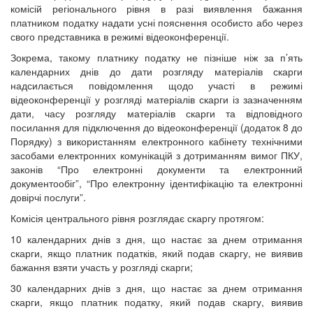
комісій регіонального рівня в разі виявлення бажання
платником податку надати усні пояснення особисто або через
свого представника в режимі відеоконференції.
Зокрема, такому платнику податку не пізніше ніж за п’ять
календарних днів до дати розгляду матеріалів скарги
надсилається повідомлення щодо участі в режимі
відеоконференції у розгляді матеріалів скарги із зазначенням
дати, часу розгляду матеріалів скарги та відповідного
посилання для підключення до відеоконференції (додаток 8 до
Порядку) з використанням електронного кабінету технічними
засобами електронних комунікацій з дотриманням вимог ПКУ,
законів “Про електронні документи та електронний
документообіг”, “Про електронну ідентифікацію та електронні
довірчі послуги”.
Комісія центрального рівня розглядає скаргу протягом:
10 календарних днів з дня, що настає за днем отримання
скарги, якщо платник податків, який подав скаргу, не виявив
бажання взяти участь у розгляді скарги;
30 календарних днів з дня, що настає за днем отримання
скарги, якщо платник податку, який подав скаргу, виявив