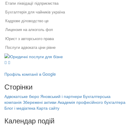
Етапи ліквідації підприємства
Бухгалтерія для чайників україна
Кадрове діловодство це
Лицензия на алкоголь фоп
Юрист з авторського права
Послуги адвоката ціни рівне
Юридичні послуги для бізнесу
Реєстрація бренду
Юридичний супровід бізнесу
Послуги адвоката
Договір конфіденційності з працівником
Як правильно укласти договір
Правовий захист інтелектуальної
у бізнесі
власності
Розблокування податкових накладних термін
Профіль компанії в Google
Правовий захист електронної
Специфіка реєстрації
Підприємницька діяльність припиняється
комерції
Сторінки
потужностей та ведення
Реєстрація, структурування,
державного реєстру: поради
Припинення діяльності фізичної особи підприємця
ліквідація бізнесу
фахівців
Адвокатське бюро Яновський і партнери
Бухгалтерська
Бухгалтерська компанія Збережені
Договір про нерозголошення конфіденційної інформації з
компанія Збережені активи
Академія професійного бухгалтера
Порядок звільнення директора
активи
працівником
Блог і медіатека
Карта сайту
тов
Академія професійного бухгалтера
Nda це
Банкрутство підприємців
Календар подій
(ФОП)
Як отримати ліцензію на працевлаштування за кордоном
На найближчі дати немає подій
Заперечення на акт податкової