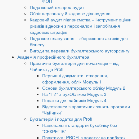
ФОП
Податковий експрес-аудит
Облік персоналу й кадрове діловодство
Кадровий аудит підприємства – інструмент оцінки
ризиків відносин з персоналом і запобігання
кадровых штрафів
Податкое планування – збереження активів для
бізнесу
Вигоди та переваги бухгалтерського аутсорсингу
Академія професійного бухгалтера
Практична бухгалтерія для початківців – від
Чайника до Profi
Первинні документи: створення,
оформлення, облік Модуль 1
Основи бухгалтерського обліку Модуль 2
На “ТИ” з БухОбліком Модуль 3
Податки для чайників Модуль 4
Відеозаписи з практичних занять програми
“Чайники”
Бухгалтерія і податки для Profi
Національні стандарти бухобліку без
“СЕКРЕТІВ”
Практикум: PROFI з податку на прибуток