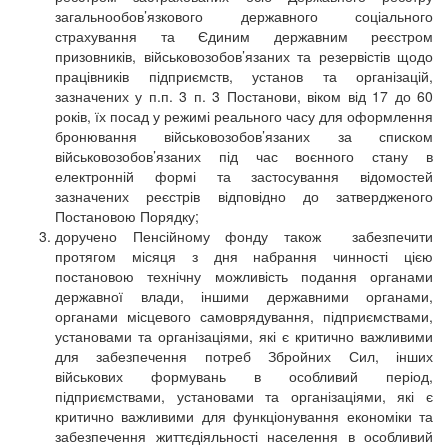
загальнообов’язкового державного соціального
страхування та Єдиним державним реєстром
призовників, військовозобов’язаних та резервістів щодо
працівників підприємств, установ та організацій,
зазначених у п.п. 3 п. 3 Постанови, віком від 17 до 60
років, їх посад у режимі реального часу для оформлення
бронювання військовозобов’язаних за списком
військовозобов’язаних під час воєнного стану в
електронній формі та застосування відомостей
зазначених реєстрів відповідно до затвердженого
Постановою Порядку;
доручено Пенсійному фонду також забезпечити
протягом місяця з дня набрання чинності цією
постановою технічну можливість подання органами
державної влади, іншими державними органами,
органами місцевого самоврядування, підприємствами,
установами та організаціями, які є критично важливими
для забезпечення потреб Збройних Сил, інших
військових формувань в особливий період,
підприємствами, установами та організаціями, які є
критично важливими для функціонування економіки та
забезпечення життєдіяльності населення в особливий