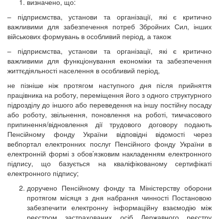
визначено, що:
– підприємства, установи та організації, які є критично
важливими для забезпечення потреб Збройних Сил, інших
військових формувань в особливий період, а також
– підприємства, установи та організації, які є критично
важливими для функціонування економіки та забезпечення
життєдіяльності населення в особливий період,
не пізніше ніж протягом наступного дня після прийняття
працівника на роботу, переміщення його з одного структурного
підрозділу до іншого або переведення на іншу постійну посаду
або роботу, звільнення, поновлення на роботі, тимчасового
припинення/відновлення дії трудового договору подають
Пенсійному фонду України відповідні відомості через
вебпортал електронних послуг Пенсійного фонду України в
електронній формі з обов’язковим накладенням електронного
підпису, що базується на кваліфікованому сертифікаті
електронного підпису;
доручено Пенсійному фонду та Міністерству оборони
протягом місяця з дня набрання чинності Постановою
забезпечити електронну інформаційну взаємодію між
реєстром застрахованих осіб Державного реєстру