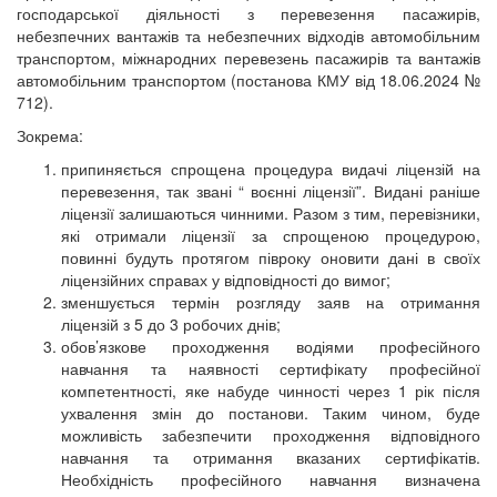
господарської діяльності з перевезення пасажирів,
небезпечних вантажів та небезпечних відходів автомобільним
транспортом, міжнародних перевезень пасажирів та вантажів
автомобільним транспортом (постанова КМУ від 18.06.2024 №
712).
Зокрема:
припиняється спрощена процедура видачі ліцензій на
перевезення, так звані “ воєнні ліцензії”. Видані раніше
ліцензії залишаються чинними. Разом з тим, перевізники,
які отримали ліцензії за спрощеною процедурою,
повинні будуть протягом півроку оновити дані в своїх
ліцензійних справах у відповідності до вимог;
зменшується термін розгляду заяв на отримання
ліцензій з 5 до 3 робочих днів;
обов’язкове проходження водіями професійного
навчання та наявності сертифікату професійної
компетентності, яке набуде чинності через 1 рік після
ухвалення змін до постанови. Таким чином, буде
можливість забезпечити проходження відповідного
навчання та отримання вказаних сертифікатів.
Необхідність професійного навчання визначена