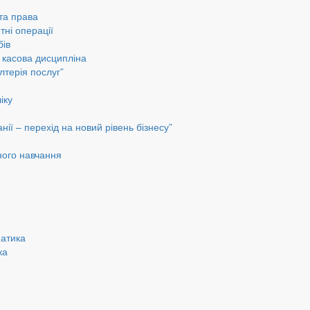
 та права
тні операції
бів
а касова дисципліна
лтерія послуг”
іку
ії – перехід на новий рівень бізнесу”
ного навчання
матика
ка