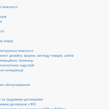
ї власності
орів
ам
сті
ву марку
ектуальної власності
ахист дизайну, форми, вигляду товарів, сайтів
омерційних таємниць
хнологічних індустрій
ної конкуренції
вил обслуговування
у за трудовими договорами
авовим договором з ФО
а господарським договором ЦПХ із ФОПом