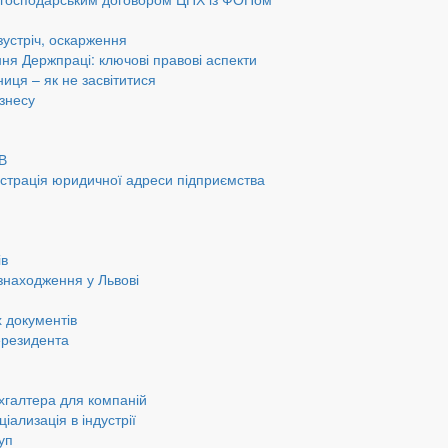
 зустріч, оскарження
ання Держпраці: ключові правові аспекти
ниця – як не засвітитися
ізнесу
ОВ
страція юридичної адреси підприємства
ів
знаходження у Львові
 документів
ерезидента
хгалтера для компаній
іализація в індустрії
уп