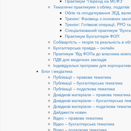
Практикум “Перехід на МСФЗ”
Тематичні практикуми з обліку, податків
Облік та оподаткування ЗЕД, валю
Тренінг: Фахівець з основних засо
Тренінг: Готівкові операції, PРO т
Спеціалізований практикум “Бухга
Практикум Бухгалтерія ФОП
Собівартість – теорія та реальність в обл
Бухгалтерська правда – онлайн
Практикум “Від ФОПа до власника компан
ПДВ для медичних закладів
Індивідуальні програми для корпоратив
Блог і медіатека
Публікації – правова тематика
Публікації – бухгалтерська тематика
Публікації – податкова тематика
Довідкові матеріали – правова тематика
Довідкові матеріали – бухгалтерська те
Довідкові матеріали – податкова темати
Дайджести новин
Відео – правова тематика
Відео – бухгалтерська тематика
Відео – податкова тематика