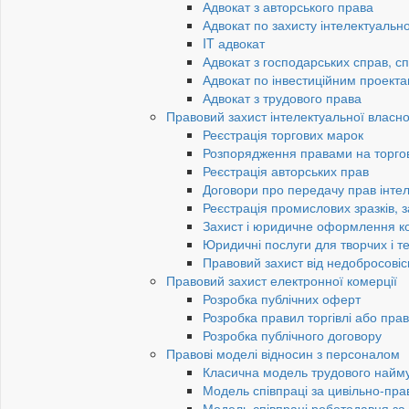
Адвокат з авторського права
Адвокат по захисту інтелектуально
IT адвокат
Адвокат з господарських справ, сп
Адвокат по інвестиційним проект
Адвокат з трудового права
Правовий захист інтелектуальної власно
Реєстрація торгових марок
Розпорядження правами на торго
Реєстрація авторських прав
Договори про передачу прав інтел
Реєстрація промислових зразків, з
Захист і юридичне оформлення к
Юридичні послуги для творчих і те
Правовий захист від недобросовіс
Правовий захист електронної комерції
Розробка публічних оферт
Розробка правил торгівлі або пра
Розробка публічного договору
Правові моделі відносин з персоналом
Класична модель трудового найм
Модель співпраці за цивільно-пр
Модель співпраці роботодавця з