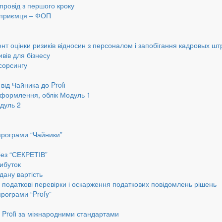
провід з першого кроку
ідприємця – ФОП
нт оцінки ризиків відносин з персоналом і запобігання кадровых шт
вів для бізнесу
сорсингу
від Чайника до Profi
оформлення, облік Модуль 1
дуль 2
програми “Чайники”
без “СЕКРЕТІВ”
ибуток
дану вартість
, податкові перевірки і оскарження податкових повідомлень рішень
програми “Profy”
до Profi за міжнародними стандартами