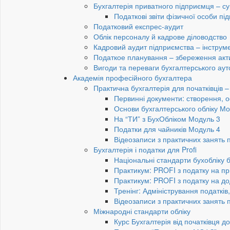
Бухгалтерія приватного підприємця – су
Податкові звіти фізичної особи п
Податковий експрес-аудит
Облік персоналу й кадрове діловодство
Кадровий аудит підприємства – інструме
Податкое планування – збереження акти
Вигоди та переваги бухгалтерського аут
Академія професійного бухгалтера
Практична бухгалтерія для початківців – 
Первинні документи: створення, 
Основи бухгалтерського обліку Мо
На “ТИ” з БухОбліком Модуль 3
Податки для чайників Модуль 4
Відеозаписи з практичних занять 
Бухгалтерія і податки для Profi
Національні стандарти бухобліку 
Практикум: PROFI з податку на пр
Практикум: PROFI з податку на до
Тренінг: Адміністрування податків
Відеозаписи з практичних занять 
Міжнародні стандарти обліку
Курс Бухгалтерія від початківця 