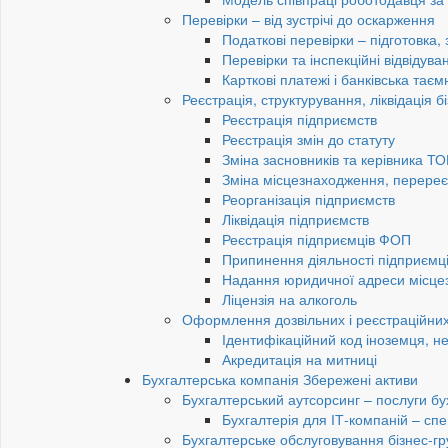
Перевірки – від зустрічі до оскарження
Податкові перевірки – підготовка,
Перевірки та інспекційні відвідув
Карткові платежі і банківська таєм
Реєстрація, структурування, ліквідація б
Реєстрація підприємств
Реєстрація змін до статуту
Зміна засновників та керівника Т
Зміна місцезнаходження, перереє
Реорганізація підприємств
Ліквідація підприємств
Реєстрація підприємців ФОП
Припинення діяльності підприємц
Надання юридичної адреси місце
Ліцензія на алкоголь
Оформлення дозвільних і реєстраційних
Ідентифікаційний код іноземця, н
Акредитація на митниці
Бухгалтерська компанія Збережені активи
Бухгалтерський аутсорсинг – послуги бу
Бухгалтерія для ІТ-компаній – спец
Бухгалтерське обслуговування бізнес-гр