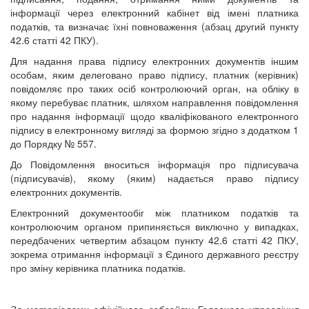
інформації через електронний кабінет від імені платника
податків, та визначає їхні повноваження (абзац другий пункту
42.6 статті 42 ПКУ).
Для надання права підпису електронних документів іншим
особам, яким делеговано право підпису, платник (керівник)
повідомляє про таких осіб контролюючий орган, на обліку в
якому перебуває платник, шляхом направлення повідомлення
про надання інформації щодо кваліфікованого електронного
підпису в електронному вигляді за формою згідно з додатком 1
до Порядку № 557.
До Повідомлення вноситься інформація про підписувача
(підписувачів), якому (яким) надається право підпису
електронних документів.
Електронний документообіг між платником податків та
контролюючим органом припиняється виключно у випадках,
передбачених четвертим абзацом пункту 42.6 статті 42 ПКУ,
зокрема отримання інформації з Єдиного державного реєстру
про зміну керівника платника податків.
За матеріалами офіційного вебсайту Головного управління