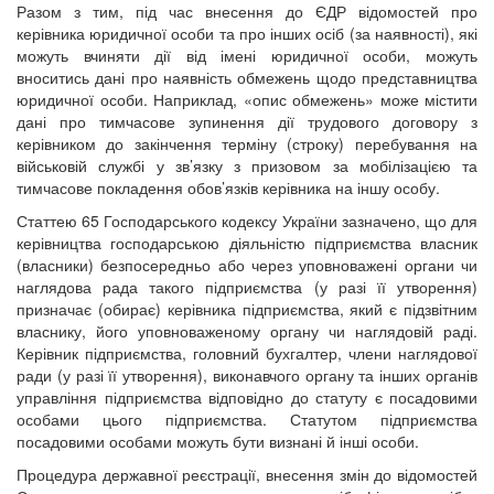
Разом з тим, під час внесення до ЄДР відомостей про
керівника юридичної особи та про інших осіб (за наявності), які
можуть вчиняти дії від імені юридичної особи, можуть
вноситись дані про наявність обмежень щодо представництва
юридичної особи. Наприклад, «опис обмежень» може містити
дані про тимчасове зупинення дії трудового договору з
керівником до закінчення терміну (строку) перебування на
військовій службі у зв’язку з призовом за мобілізацією та
тимчасове покладення обов’язків керівника на іншу особу.
Статтею 65 Господарського кодексу України зазначено, що для
керівництва господарською діяльністю підприємства власник
(власники) безпосередньо або через уповноважені органи чи
наглядова рада такого підприємства (у разі її утворення)
призначає (обирає) керівника підприємства, який є підзвітним
власнику, його уповноваженому органу чи наглядовій раді.
Керівник підприємства, головний бухгалтер, члени наглядової
ради (у разі її утворення), виконавчого органу та інших органів
управління підприємства відповідно до статуту є посадовими
особами цього підприємства. Статутом підприємства
посадовими особами можуть бути визнані й інші особи.
Процедура державної реєстрації, внесення змін до відомостей