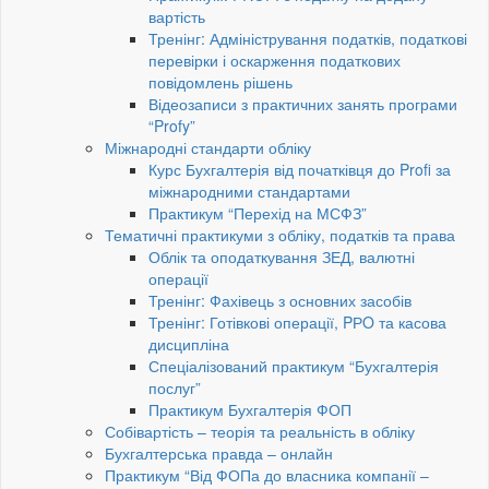
вартість
Тренінг: Адміністрування податків, податкові
перевірки і оскарження податкових
повідомлень рішень
Відеозаписи з практичних занять програми
“Profy”
Міжнародні стандарти обліку
Курс Бухгалтерія від початківця до Profi за
міжнародними стандартами
Практикум “Перехід на МСФЗ”
Тематичні практикуми з обліку, податків та права
Облік та оподаткування ЗЕД, валютні
операції
Тренінг: Фахівець з основних засобів
Тренінг: Готівкові операції, PРO та касова
дисципліна
Спеціалізований практикум “Бухгалтерія
послуг”
Практикум Бухгалтерія ФОП
Собівартість – теорія та реальність в обліку
Бухгалтерська правда – онлайн
Практикум “Від ФОПа до власника компанії –