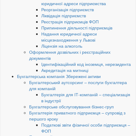
юридичної адреси підприємства
Реорганізація підприємств
Ліквідація підприємств
Реєстрація підприємців ФОП
Припинення діяльності підприємців
Надання юридичної адреси
місцезнаходження у Львові
Ліцензія на алкоголь
Оформлення дозвільних і реєстраційних
документів
Ідентифікаційний код іноземця, нерезидента
Акредитація на митниці
Бухгалтерська компанія Збережені активи
Бухгалтерський аутсорсинг – послуги бухгалтера
для компаній
Бухгалтерія для ІТ-компаній – спеціализація
в індустрії
Бухгалтерське обслуговування бізнес-груп
Бухгалтерія приватного підприємця – супровід з
першого кроку
Податкові звіти фізичної особи підприємця –
ФОП