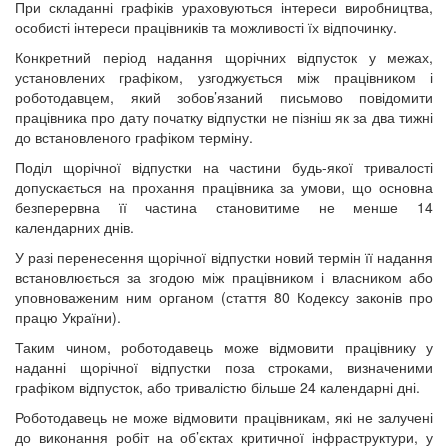
При складанні графіків ураховуються інтереси виробництва,
особисті інтереси працівників та можливості їх відпочинку.
Конкретний період надання щорічних відпусток у межах,
установлених графіком, узгоджується між працівником і
роботодавцем, який зобов’язаний письмово повідомити
працівника про дату початку відпустки не пізніш як за два тижні
до встановленого графіком терміну.
Поділ щорічної відпустки на частини будь-якої тривалості
допускається на прохання працівника за умови, що основна
безперервна її частина становитиме не менше 14
календарних днів.
У разі перенесення щорічної відпустки новий термін її надання
встановлюється за згодою між працівником і власником або
уповноваженим ним органом (стаття 80 Кодексу законів про
працю України).
Таким чином, роботодавець може відмовити працівнику у
наданні щорічної відпустки поза строками, визначеними
графіком відпусток, або тривалістю більше 24 календарні дні.
Роботодавець не може відмовити працівникам, які не залучені
до виконання робіт на об’єктах критичної інфраструктури, у