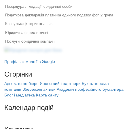
Процедура ліквідації юридичної особи
Податкова декларація платника єдиного податку фоп 2 група
Консультація юриста львів
Юридична фірма в києві
Послуги юридичної компанії
Юридичні послуги для бізнесу
Передача прав на тм
Юридичний супровід бізнесу
Послуги адвоката
Оскарження акту податкової перевірки
Як правильно укласти договір
Правовий захист інтелектуальної
Профіль компанії в Google
у бізнесі
власності
Працевлаштування за кордоном ліцензія
Правовий захист електронної
Сторінки
Специфіка реєстрації
Припинення підприємницької діяльності юридичної особи
комерції
потужностей та ведення
Реєстрація, структурування,
державного реєстру: поради
Адвокатське бюро Яновський і партнери
Бухгалтерська
Юридичні компанії київ
ліквідація бізнесу
фахівців
компанія Збережені активи
Академія професійного бухгалтера
Бухгалтерська компанія Збережені
Заперечення на акт податкової
Блог і медіатека
Карта сайту
Порядок звільнення директора
активи
тов
Ліцензії на працевлаштування за кордоном
Академія професійного бухгалтера
Календар подій
Банкрутство підприємців
Акредитація на митниці документи
(ФОП)
На найближчі дати немає подій
Ознаки електронного документа
Заперечення на акт податкової
Контакти
перевірки
Юридичні послуги в києві