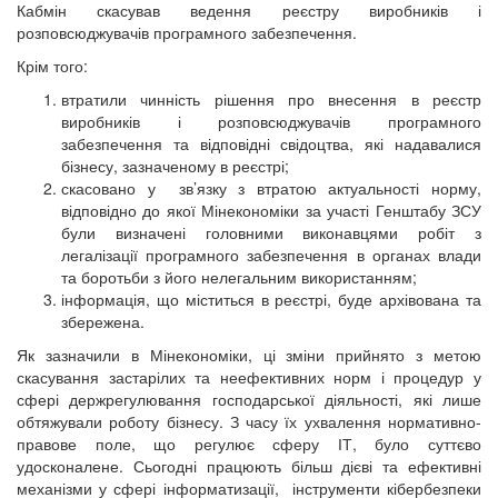
Кабмін скасував ведення реєстру виробників і
розповсюджувачів програмного забезпечення.
Крім того:
втратили чинність рішення про внесення в реєстр
виробників і розповсюджувачів програмного
забезпечення та відповідні свідоцтва, які надавалися
бізнесу, зазначеному в реєстрі;
скасовано у зв’язку з втратою актуальності норму,
відповідно до якої Мінекономіки за участі Генштабу ЗСУ
були визначені головними виконавцями робіт з
легалізації програмного забезпечення в органах влади
та боротьби з його нелегальним використанням;
інформація, що міститься в реєстрі, буде архівована та
збережена.
Як зазначили в Мінекономіки, ці зміни прийнято з метою
скасування застарілих та неефективних норм і процедур у
сфері держрегулювання господарської діяльності, які лише
обтяжували роботу бізнесу. З часу їх ухвалення нормативно-
правове поле, що регулює сферу ІТ, було суттєво
удосконалене. Сьогодні працюють більш дієві та ефективні
механізми у сфері інформатизації, інструменти кібербезпеки