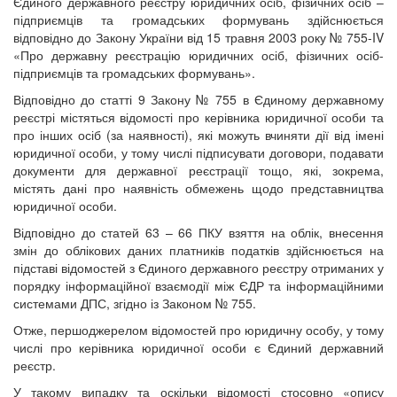
Єдиного державного реєстру юридичних осіб, фізичних осіб –
підприємців та громадських формувань здійснюється
відповідно до Закону України від 15 травня 2003 року № 755-IV
«Про державну реєстрацію юридичних осіб, фізичних осіб-
підприємців та громадських формувань».
Відповідно до статті 9 Закону № 755 в Єдиному державному
реєстрі містяться відомості про керівника юридичної особи та
про інших осіб (за наявності), які можуть вчиняти дії від імені
юридичної особи, у тому числі підписувати договори, подавати
документи для державної реєстрації тощо, які, зокрема,
містять дані про наявність обмежень щодо представництва
юридичної особи.
Відповідно до статей 63 – 66 ПКУ взяття на облік, внесення
змін до облікових даних платників податків здійснюється на
підставі відомостей з Єдиного державного реєстру отриманих у
порядку інформаційної взаємодії між ЄДР та інформаційними
системами ДПС, згідно із Законом № 755.
Отже, першоджерелом відомостей про юридичну особу, у тому
числі про керівника юридичної особи є Єдиний державний
реєстр.
У такому випадку та оскільки відомості стосовно «опису