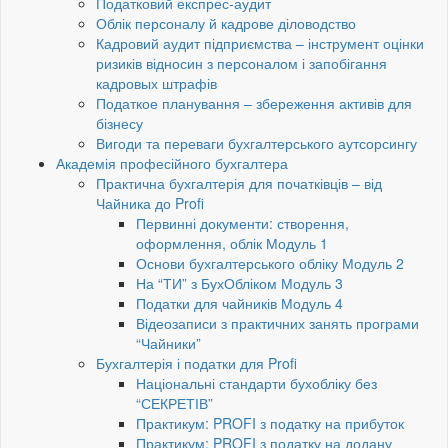
Податковий експрес-аудит
Облік персоналу й кадрове діловодство
Кадровий аудит підприємства – інструмент оцінки
ризиків відносин з персоналом і запобігання
кадровых штрафів
Податкое планування – збереження активів для
бізнесу
Вигоди та переваги бухгалтерського аутсорсингу
Академія професійного бухгалтера
Практична бухгалтерія для початківців – від
Чайника до Profi
Первинні документи: створення,
оформлення, облік Модуль 1
Основи бухгалтерського обліку Модуль 2
На “ТИ” з БухОбліком Модуль 3
Податки для чайників Модуль 4
Відеозаписи з практичних занять програми
“Чайники”
Бухгалтерія і податки для Profi
Національні стандарти бухобліку без
“СЕКРЕТІВ”
Практикум: PROFI з податку на прибуток
Практикум: PROFI з податку на додану