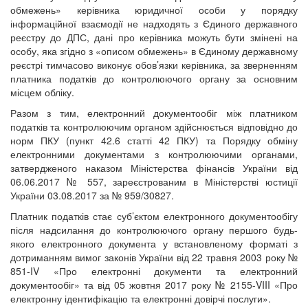
обмежень» керівника юридичної особи у порядку
інформаційної взаємодії не надходять з Єдиного державного
реєстру до ДПС, дані про керівника можуть бути змінені на
особу, яка згідно з «описом обмежень» в Єдиному державному
реєстрі тимчасово виконує обов’язки керівника, за зверненням
платника податків до контролюючого органу за основним
місцем обліку.
Разом з тим, електронний документообіг між платником
податків та контролюючим органом здійснюється відповідно до
норм ПКУ (пункт 42.6 статті 42 ПКУ) та Порядку обміну
електронними документами з контролюючими органами,
затвердженого наказом Міністерства фінансів України від
06.06.2017 № 557, зареєстрованим в Міністерстві юстиції
України 03.08.2017 за № 959/30827.
Платник податків стає суб’єктом електронного документообігу
після надсилання до контролюючого органу першого будь-
якого електронного документа у встановленому форматі з
дотриманням вимог законів України від 22 травня 2003 року №
851-IV «Про електронні документи та електронний
документообіг» та від 05 жовтня 2017 року № 2155-VIII «Про
електронну ідентифікацію та електронні довірчі послуги».