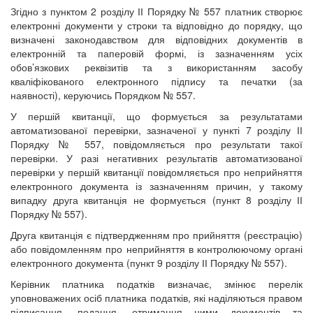
Згідно з пунктом 2 розділу ІІ Порядку № 557 платник створює
електронні документи у строки та відповідно до порядку, що
визначені законодавством для відповідних документів в
електронній та паперовій формі, із зазначенням усіх
обов’язкових реквізитів та з використанням засобу
кваліфікованого електронного підпису та печатки (за
наявності), керуючись Порядком № 557.
У першій квитанції, що формується за результатами
автоматизованої перевірки, зазначеної у пункті 7 розділу ІІ
Порядку № 557, повідомляється про результати такої
перевірки. У разі негативних результатів автоматизованої
перевірки у першій квитанції повідомляється про неприйняття
електронного документа із зазначенням причин, у такому
випадку друга квитанція не формується (пункт 8 розділу ІІ
Порядку № 557).
Друга квитанція є підтвердженням про прийняття (реєстрацію)
або повідомленням про неприйняття в контролюючому органі
електронного документа (пункт 9 розділу ІІ Порядку № 557).
Керівник платника податків визначає, змінює перелік
уповноважених осіб платника податків, які наділяються правом
підписання, подання, отримання ними документів та