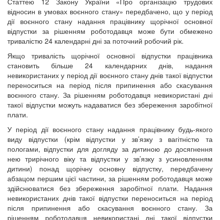
Статтею 12 Закону України «Про організацію трудових
відносин в умовах воєнного стану» передбачено, що у період
дії воєнного стану надання працівнику щорічної основної
відпустки за рішенням роботодавця може бути обмежено
тривалістю 24 календарні дні за поточний робочий рік.
Якщо тривалість щорічної основної відпустки працівника
становить більше 24 календарних днів, надання
невикористаних у період дії воєнного стану днів такої відпустки
переноситься на період після припинення або скасування
воєнного стану. За рішенням роботодавця невикористані дні
такої відпустки можуть надаватися без збереження заробітної
плати.
У період дії воєнного стану надання працівнику будь-якого
виду відпустки (крім відпустки у зв’язку з вагітністю та
пологами, відпустки для догляду за дитиною до досягнення
нею трирічного віку та відпустки у зв’язку з усиновленням
дитини) понад щорічну основну відпустку, передбачену
абзацом першим цієї частини, за рішенням роботодавця може
здійснюватися без збереження заробітної плати. Надання
невикористаних днів такої відпустки переноситься на період
після припинення або скасування воєнного стану. За
рішенням роботодавця невикористані дні такої відпустки