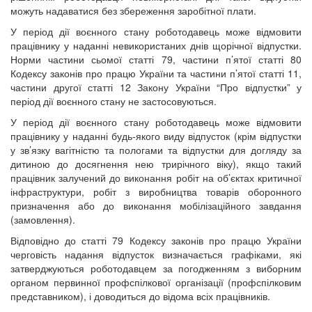
можуть надаватися без збереження заробітної плати.
У період дії воєнного стану роботодавець може відмовити
працівнику у наданні невикористаних днів щорічної відпустки.
Норми частини сьомої статті 79, частини п’ятої статті 80
Кодексу законів про працю України та частини п’ятої статті 11,
частини другої статті 12 Закону України “Про відпустки” у
період дії воєнного стану не застосовуються.
У період дії воєнного стану роботодавець може відмовити
працівнику у наданні будь-якого виду відпусток (крім відпустки
у зв’язку вагітністю та пологами та відпустки для догляду за
дитиною до досягнення нею трирічного віку), якщо такий
працівник залучений до виконання робіт на об’єктах критичної
інфраструктури, робіт з виробництва товарів оборонного
призначення або до виконання мобілізаційного завдання
(замовлення).
Відповідно до статті 79 Кодексу законів про працю України
черговість надання відпусток визначається графіками, які
затверджуються роботодавцем за погодженням з виборним
органом первинної профспілкової організації (профспілковим
представником), і доводиться до відома всіх працівників.