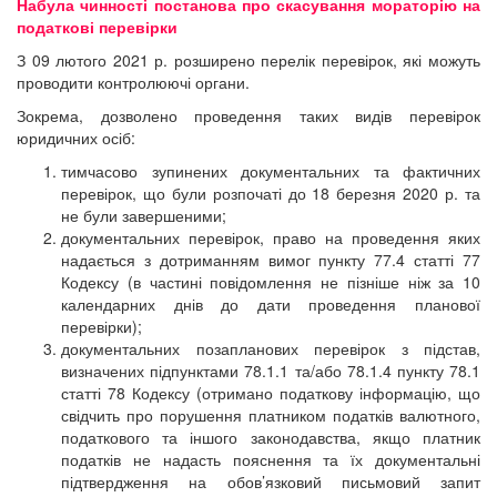
Набула чинності постанова про скасування мораторію на
податкові перевірки
З
09 лютого 2021 р. розширено перелік перевірок, які можуть
проводити контролюючі органи.
Зокрема, дозволено проведення таких видів перевірок
юридичних осіб:
тимчасово зупинених документальних та фактичних
перевірок, що були розпочаті до 18 березня 2020 р. та
не були завершеними;
документальних перевірок, право на проведення яких
надається з дотриманням вимог пункту 77.4 статті 77
Кодексу (в частині повідомлення не пізніше ніж за 10
календарних днів до дати проведення планової
перевірки);
документальних позапланових перевірок з підстав,
визначених підпунктами 78.1.1 та/або 78.1.4 пункту 78.1
статті 78 Кодексу (отримано податкову інформацію, що
свідчить про порушення платником податків валютного,
податкового та іншого законодавства, якщо платник
податків не надасть пояснення та їх документальні
підтвердження на обов’язковий письмовий запит