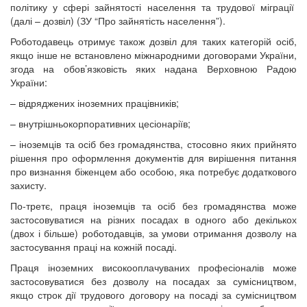
політику у сфері зайнятості населення та трудової міграції
(далі – дозвіл) (ЗУ “Про зайнятість населення”).
Роботодавець отримує також дозвіл для таких категорій осіб,
якщо інше не встановлено міжнародними договорами України,
згода на обов’язковість яких надана Верховною Радою
України:
– відряджених іноземних працівників;
– внутрішньокорпоративних цесіонаріїв;
– іноземців та осіб без громадянства, стосовно яких прийнято
рішення про оформлення документів для вирішення питання
про визнання біженцем або особою, яка потребує додаткового
захисту.
По-третє, праця іноземців та осіб без громадянства може
застосовуватися на різних посадах в одного або декількох
(двох і більше) роботодавців, за умови отримання дозволу на
застосування праці на кожній посаді.
Праця іноземних високооплачуваних професіоналів може
застосовуватися без дозволу на посадах за сумісництвом,
якщо строк дії трудового договору на посаді за сумісництвом