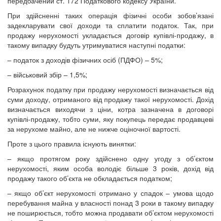
передбачений ст. 172 Податкового кодексу України.
При здійсненні таких операція фізичні особи зобов’язані
задекларувати свої доходи та сплатити податок. Так, при
продажу нерухомості укладається договір купівлі-продажу, в
такому випадку будуть утримуватися наступні податки:
– податок з доходів фізичних осіб (ПДФО) – 5%;
– військовий збір – 1,5%;
Розрахунок податку при продажу нерухомості визначається від
суми доходу, отриманого від продажу такої нерухомості. Дохід
визначається виходячи з ціни, котра зазначена в договорі
купівлі-продажу, тобто суми, яку покупець передає продавцеві
за нерухоме майно, але не нижче оціночної вартості.
Проте з цього правила існують винятки:
– якщо протягом року здійснено одну угоду з об’єктом
нерухомості, яким особа володіє більше 3 років, дохід від
продажу такого об’єкта не обкладається податком;
– якщо об’єкт нерухомості отримано у спадок – умова щодо
перебування майна у власності понад 3 роки в такому випадку
не поширюється, тобто можна продавати об’єктом нерухомості