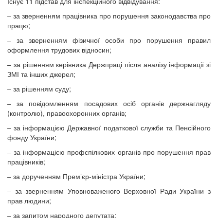
Існує 11 підстав для інспекційного відвідування:
– за зверненням працівника про порушення законодавства про
працю;
– за зверненням фізичної особи про порушення правил
оформлення трудових відносин;
– за рішенням керівника Держпраці після аналізу інформації зі
ЗМІ та інших джерел;
– за рішенням суду;
– за повідомленням посадових осіб органів держнагляду
(контролю), правоохоронних органів;
– за інформацією Державної податкової служби та Пенсійного
фонду України;
– за інформацією профспілкових органів про порушення прав
працівників;
– за дорученням Прем’єр-міністра України;
– за зверненням Уповноваженого Верховної Ради України з
прав людини;
– за запитом народного депутата;