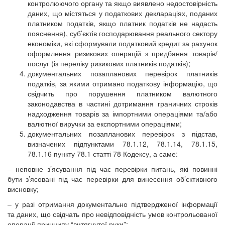
контролюючого органу та якщо виявлено недостовірність
даних, що містяться у податкових деклараціях, поданих
платником податків, якщо платник податків не надасть
пояснення), суб’єктів господарювання реального сектору
економіки, які сформували податковий кредит за рахунок
оформлення ризикових операцій з придбання товарів/
послуг (із переліку ризикових платників податків);
документальних позапланових перевірок платників
податків, за якими отримано податкову інформацію, що
свідчить про порушення платником валютного
законодавства в частині дотримання граничних строків
надходження товарів за імпортними операціями та/або
валютної виручки за експортними операціями;
документальних позапланових перевірок з підстав,
визначених підпунктами 78.1.12, 78.1.14, 78.1.15,
78.1.16 пункту 78.1 статті 78 Кодексу, а саме:
– неповне з’ясування під час перевірки питань, які повинні
бути з’ясовані під час перевірки для винесення об’єктивного
висновку;
– у разі отримання документально підтвердженої інформації
та даних, що свідчать про невідповідність умов контрольованої
операції принципу “витягнутої руки”;