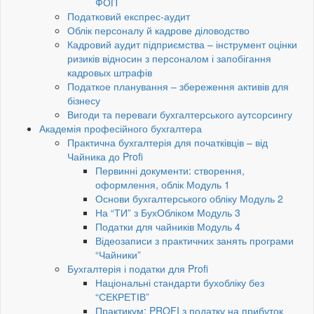
ФОП
Податковий експрес-аудит
Облік персоналу й кадрове діловодство
Кадровий аудит підприємства – інструмент оцінки
ризиків відносин з персоналом і запобігання
кадровых штрафів
Податкое планування – збереження активів для
бізнесу
Вигоди та переваги бухгалтерського аутсорсингу
Академія професійного бухгалтера
Практична бухгалтерія для початківців – від
Чайника до Profi
Первинні документи: створення,
оформлення, облік Модуль 1
Основи бухгалтерського обліку Модуль 2
На “ТИ” з БухОбліком Модуль 3
Податки для чайників Модуль 4
Відеозаписи з практичних занять програми
“Чайники”
Бухгалтерія і податки для Profi
Національні стандарти бухобліку без
“СЕКРЕТІВ”
Практикум: PROFI з податку на прибуток