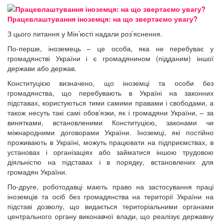
Працевлаштування іноземця: на що звертаємо увагу?
З цього питання у Мін’юсті надали роз’яснення.
По-перше, іноземець – це особа, яка не перебуває у
громадянстві України і є громадянином (підданим) іншої
держави або держав.
Конституцією визначено, що іноземці та особи без
громадянства, що перебувають в Україні на законних
підставах, користуються тими самими правами і свободами, а
також несуть такі самі обов’язки, як і громадяни України, – за
винятками, встановленими Конституцією, законами чи
міжнародними договорами України. Іноземці, які постійно
проживають в Україні, можуть працювати на підприємствах, в
установах і організаціях або займатися іншою трудовою
діяльністю на підставах і в порядку, встановлених для
громадян України.
По-друге, роботодавці мають право на застосування праці
іноземців та осіб без громадянства на території України на
підставі дозволу, що видається територіальними органами
центрального органу виконавчої влади, що реалізує державну