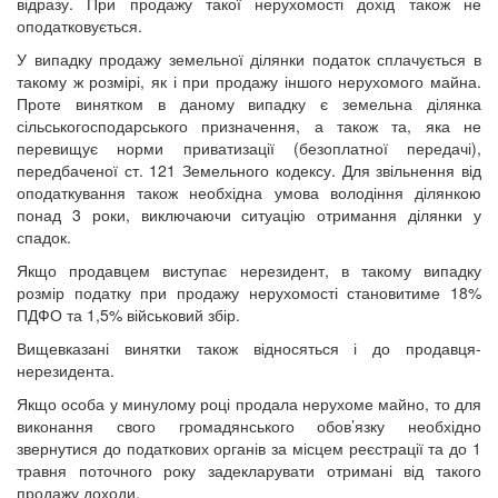
відразу. При продажу такої нерухомості дохід також не
оподатковується.
У випадку продажу земельної ділянки податок сплачується в
такому ж розмірі, як і при продажу іншого нерухомого майна.
Проте винятком в даному випадку є земельна ділянка
сільськогосподарського призначення, а також та, яка не
перевищує норми приватизації (безоплатної передачі),
передбаченої ст. 121 Земельного кодексу. Для звільнення від
оподаткування також необхідна умова володіння ділянкою
понад 3 роки, виключаючи ситуацію отримання ділянки у
спадок.
Якщо продавцем виступає нерезидент, в такому випадку
розмір податку при продажу нерухомості становитиме 18%
ПДФО та 1,5% військовий збір.
Вищевказані винятки також відносяться і до продавця-
нерезидента.
Якщо особа у минулому році продала нерухоме майно, то для
виконання свого громадянського обов’язку необхідно
звернутися до податкових органів за місцем реєстрації та до 1
травня поточного року задекларувати отримані від такого
продажу доходи.