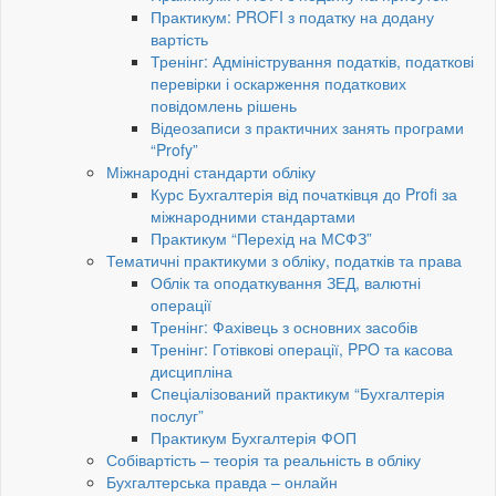
Практикум: PROFI з податку на додану
вартість
Тренінг: Адміністрування податків, податкові
перевірки і оскарження податкових
повідомлень рішень
Відеозаписи з практичних занять програми
“Profy”
Міжнародні стандарти обліку
Курс Бухгалтерія від початківця до Profi за
міжнародними стандартами
Практикум “Перехід на МСФЗ”
Тематичні практикуми з обліку, податків та права
Облік та оподаткування ЗЕД, валютні
операції
Тренінг: Фахівець з основних засобів
Тренінг: Готівкові операції, PРO та касова
дисципліна
Спеціалізований практикум “Бухгалтерія
послуг”
Практикум Бухгалтерія ФОП
Собівартість – теорія та реальність в обліку
Бухгалтерська правда – онлайн