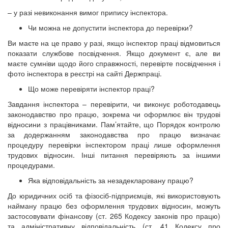
– у разі невиконання вимог припису інспектора.
Чи можна не допустити інспектора до перевірки?
Ви маєте на це право у разі, якщо інспектор праці відмовиться
показати службове посвідчення. Якщо документ є, але ви
маєте сумніви щодо його справжності, перевірте посвідчення і
фото інспектора в реєстрі на сайті Держпраці.
Що може перевіряти інспектор праці?
Завдання інспектора – перевірити, чи виконує роботодавець
законодавство про працю, зокрема чи оформлює він трудові
відносини з працівниками. Пам’ятайте, що Порядок контролю
за додержанням законодавства про працю визначає
процедуру перевірки інспектором праці лише оформлення
трудових відносин. Інші питання перевіряють за іншими
процедурами.
Яка відповідальність за незадекларовану працю?
До юридичних осіб та фізосіб-підприємців, які використовують
найману працю без оформлення трудових відносин, можуть
застосовувати фінансову (ст. 265 Кодексу законів про працю)
та адміністративну відповідальність (ст. 41 Кодексу про