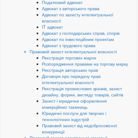
Податковий адвокат
Адвокат з авторського права
Адвокат по захисту інтелектуальної
власності
IT адвокат
Адвокат з господарських справ, спорів
Адвокат по інвестиційним проектам
Адвокат з трудового права
Правовий захист інтелектуальної власності
Реєстрація торгових марок
Розпорядження правами на торгову марку
Реєстрація авторських прав
Договори про передачу прав
інтелектуальної власності
Реєстрація промислових зразків, захист
дизайну, форми, вигляду товарів, сайтів
Захист і юридичне оформлення
комерційних таємниць
Юридичні послуги для творчих і
технологічних індустрій
Правовий захист від недобросовісної
конкуренції
Правовий захист електронної комерції