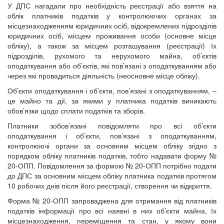
У ДПС нагадали про необхідність реєстрації або взяття на
облік платників податків у контролюючих органах за
місцезнаходженням юридичних осіб, відокремлених підрозділів
юридичних осіб, місцем проживання особи (основне місце
обліку), а також за місцем розташування (реєстрації) їх
підрозділів, рухомого та нерухомого майна, об’єктів
оподаткування або об’єктів, які пов’язані з оподаткуванням або
через які провадиться діяльність (неосновне місце обліку).
Об’єкти оподаткування і об’єкти, пов’язані з оподаткуванням, –
це майно та дії, за якими у платника податків виникають
обов’язки щодо сплати податків та зборів.
Платники зобов’язані повідомляти про всі об’єкти
оподаткування і об’єкти, пов’язані з оподаткуванням,
контролюючі органи за основним місцем обліку згідно з
порядком обліку платників податків, тобто надавати форму №
20-ОПП. Повідомлення за формою № 20-ОПП потрібно подати
до ДПС за основним місцем обліку платника податків протягом
10 робочих днів після його реєстрації, створення чи відкриття.
Форма № 20-ОПП запроваджена для отримання від платників
податків інформації про всі наявні в них об’єкти майна, їх
місцезнаходження, переміщення та стан, у якому вони