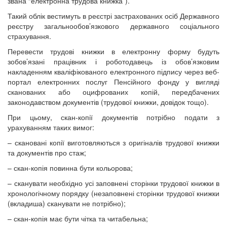
звана “електронна трудова книжка”).
Такий облік вестимуть в реєстрі застрахованих осіб Державного
реєстру загальнообов’язкового державного соціального
страхування.
Перевести трудові книжки в електронну форму будуть
зобов’язані працівник і роботодавець із обов’язковим
накладенням кваліфікованого електронного підпису через веб-
портал електронних послуг Пенсійного фонду у вигляді
сканованих або оцифрованих копій, передбачених
законодавством документів (трудової книжки, довідок тощо).
При цьому, скан-копії документів потрібно подати з
урахуванням таких вимог:
– скановані копії виготовляються з оригіналів трудової книжки
та документів про стаж;
– скан-копія повинна бути кольорова;
– сканувати необхідно усі заповнені сторінки трудової книжки в
хронологічному порядку (незаповнені сторінки трудової книжки
(вкладиша) сканувати не потрібно);
– скан-копія має бути чітка та читабельна;