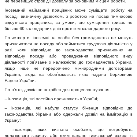
не перевищує строк дії дозволу за основним місцем роботи.
Іноземний найманий працівник може суміщати роботу на
посаді, визначену дозволом, з роботою на посаді тимчасово
відсутнього працівника, за умови, що суміщення триває не
більше 60 календарних днів протягом календарного року.
По-четверте, іноземці та особи без громадянства не можуть
призначатися на посаду або займатися трудовою діяльністю у
разі, коли відповідно до законодавства призначення на
відповідну посаду або провадження відповідного виду
діяльності пов’язане з належністю до громадянства України,
якщо інше не передбачено міжнародними договорами
України, згода на обов’язковість яких надана Верховною
Радою України.
По-п’яте, дозвіл не потрібен для працевлаштування:
– іноземців, які постійно проживають в Україні;
– іноземців, які набули статусу біженця відповідно до
законодавства України або одержали дозвіл на імміграцію в
Україну;
– іноземців, яких визнано особами, що потребують
додаткового захисту, або яким надано тимчасовий захист в