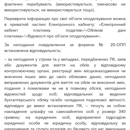
фактично перебувають (використовуються, тимчасово не
використовуються, не використовуються тощо).
Перевірити інформацію про свої об’єкти оподаткування можна
в приватній частині Електронного кабінету: «Електронний
кабінет платника податків»/«Облікові дані
платника»/«Відомості про об’єкти оподаткування».
За неподання повідомлення за формою № 20-ОПП
встановлена відповідальність:
– за неподання у строки та у випадках, передбачених ПК, заяв
або документів для взяття на облік у відповідному
контролюючому органі, реєстрації змін місцезнаходження чи
внесення інших змін до своїх облікових даних, неподання
виправлених документів для взяття на облік чи внесення змін,
подання з помилками чи не в повному обсязі, неподання
відомостей щодо осіб, відповідальних за ведення
бухгалтерського обліку та/або складання податкової звітності,
відповідно до вимог встановлених ПК, – тягнуть за собою
накладення штрафу на самозайнятих осіб у розмірі 340
гривень; на юридичних осіб, відокремлені підрозділи
юридичної особи чи юридичну особу, відповідальну за
нарахування та сплату податків до бюджету під час виконання