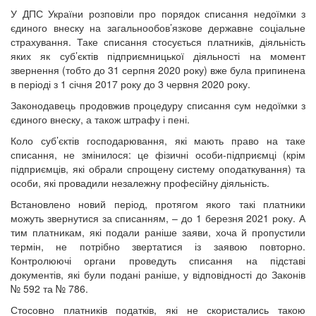
У ДПС України розповіли про порядок списання недоїмки з
єдиного внеску на загальнообов’язкове державне соціальне
страхування. Таке списання стосується платників, діяльність
яких як суб’єктів підприємницької діяльності на момент
звернення (тобто до 31 серпня 2020 року) вже була припинена
в періоді з 1 січня 2017 року до 3 червня 2020 року.
Законодавець продовжив процедуру списання сум недоїмки з
єдиного внеску, а також штрафу і пені.
Коло суб’єктів господарювання, які мають право на таке
списання, не змінилося: це фізичні особи-підприємці (крім
підприємців, які обрали спрощену систему оподаткування) та
особи, які провадили незалежну професійну діяльність.
Встановлено новий період, протягом якого такі платники
можуть звернутися за списанням, – до 1 березня 2021 року. А
тим платникам, які подали раніше заяви, хоча й пропустили
термін, не потрібно звертатися із заявою повторно.
Контролюючі органи проведуть списання на підставі
документів, які були подані раніше, у відповідності до Законів
№ 592 та № 786.
Стосовно платників податків, які не скористались такою