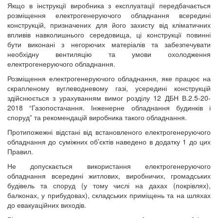
Якщо в інструкції виробника з експлуатації передбачається
розміщення електрогенеруючого обладнання всередині
конструкцій, призначених для його захисту від кліматичних
впливів навколишнього середовища, ці конструкції повинні
бути виконані з негорючих матеріалів та забезпечувати
необхідну вентиляцію та умови охолодження
електрогенеруючого обладнання.
Розміщення електрогенеруючого обладнання, яке працює на
скрапленому вуглеводневому газі, усередині конструкцій
здійснюється з урахуванням вимог розділу 12 ДБН В.2.5-20-
2018 “Газопостачання. Інженерне обладнання будинків і
споруд” та рекомендацій виробника такого обладнання.
Протипожежні відстані від встановленого електрогенеруючого
обладнання до суміжних об’єктів наведено в додатку 1 до цих
Правил.
Не допускається використання електрогенеруючого
обладнання всередині житлових, виробничих, громадських
будівель та споруд (у тому числі на дахах (покрівлях),
балконах, у прибудовах), складських приміщень та на шляхах
до евакуаційних виходів.