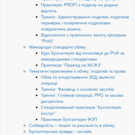
Практикум: PROFI з податку на додану
вартість
Тренінг: Адміністрування податків, податкові
перевірки і оскарження податкових
повідомлень рішень
Відеозаписи з практичних занять програми
“Profy”
Міжнародні стандарти обліку
Курс Бухгалтерія від початківця до Profi за
міжнародними стандартами
Практикум “Перехід на МСФЗ”
Тематичні практикуми з обліку, податків та права
Облік та оподаткування ЗЕД, валютні
операції
Тренінг: Фахівець з основних засобів
Тренінг: Готівкові операції, PРO та касова
дисципліна
Спеціалізований практикум “Бухгалтерія
послуг”
Практикум Бухгалтерія ФОП
Собівартість – теорія та реальність в обліку
Бухгалтерська правда – онлайн