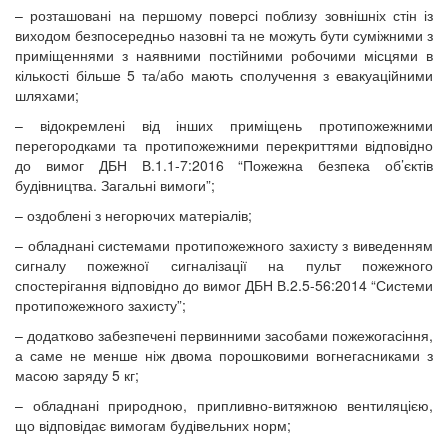
– розташовані на першому поверсі поблизу зовнішніх стін із
виходом безпосередньо назовні та не можуть бути суміжними з
приміщеннями з наявними постійними робочими місцями в
кількості більше 5 та/або мають сполучення з евакуаційними
шляхами;
– відокремлені від інших приміщень протипожежними
перегородками та протипожежними перекриттями відповідно
до вимог ДБН В.1.1-7:2016 “Пожежна безпека об’єктів
будівництва. Загальні вимоги”;
– оздоблені з негорючих матеріалів;
– обладнані системами протипожежного захисту з виведенням
сигналу пожежної сигналізації на пульт пожежного
спостерігання відповідно до вимог ДБН В.2.5-56:2014 “Системи
протипожежного захисту”;
– додатково забезпечені первинними засобами пожежогасіння,
а саме не менше ніж двома порошковими вогнегасниками з
масою заряду 5 кг;
– обладнані природною, припливно-витяжною вентиляцією,
що відповідає вимогам будівельних норм;