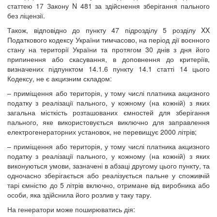
статтею 17 Закону N 481 за здійснення зберігання пального
без ліцензії.
Також, відповідно до пункту 47 підрозділу 5 розділу XX
Податкового кодексу України тимчасово, на період дії воєнного
стану на території України та протягом 30 днів з дня його
припинення або скасування, в доповнення до критеріїв,
визначених підпунктом 14.1.6 пункту 14.1 статті 14 цього
Кодексу, не є акцизним складом:
– приміщення або територія, у тому числі платника акцизного
податку з реалізації пального, у кожному (на кожній) з яких
загальна місткість розташованих ємностей для зберігання
пального, яке використовується виключно для заправлення
електрогенераторних установок, не перевищує 2000 літрів;
– приміщення або територія, у тому числі платника акцизного
податку з реалізації пального, у кожному (на кожній) з яких
виконуються умови, зазначені в абзаці другому цього пункту, та
одночасно зберігається або реалізується пальне у споживчій
тарі ємністю до 5 літрів включно, отримане від виробника або
особи, яка здійснила його розлив у таку тару.
На генератори може поширюватись дія: