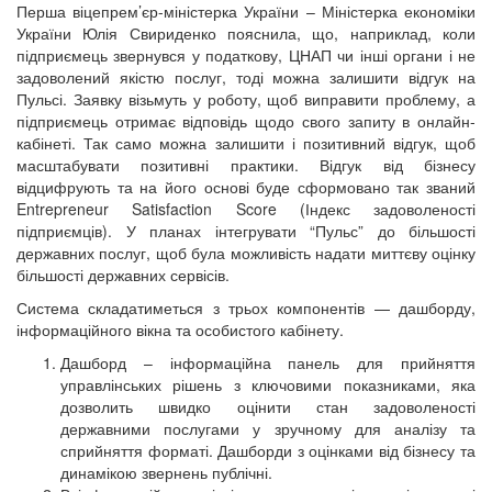
Перша віцепрем’єр-міністерка України – Міністерка економіки
України Юлія Свириденко пояснила, що, наприклад, коли
підприємець звернувся у податкову, ЦНАП чи інші органи і не
задоволений якістю послуг, тоді можна залишити відгук на
Пульсі. Заявку візьмуть у роботу, щоб виправити проблему, а
підприємець отримає відповідь щодо свого запиту в онлайн-
кабінеті. Так само можна залишити і позитивний відгук, щоб
масштабувати позитивні практики. Відгук від бізнесу
відцифрують та на його основі буде сформовано так званий
Entrepreneur Satisfaction Score (Індекс задоволеності
підприємців). У планах інтегрувати “Пульс” до більшості
державних послуг, щоб була можливість надати миттєву оцінку
більшості державних сервісів.
Система складатиметься з трьох компонентів — дашборду,
інформаційного вікна та особистого кабінету.
Дашборд – інформаційна панель для прийняття
управлінських рішень з ключовими показниками, яка
дозволить швидко оцінити стан задоволеності
державними послугами у зручному для аналізу та
сприйняття форматі. Дашборди з оцінками від бізнесу та
динамікою звернень публічні.