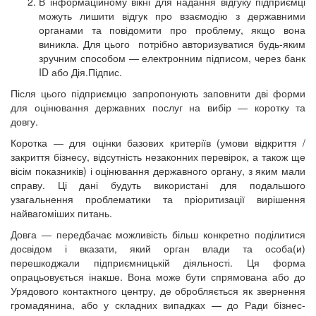
В інформаційному вікні для надання відгуку підприємці
можуть лишити відгук про взаємодію з державними
органами та повідомити про проблему, якщо вона
виникла. Для цього потрібно авторизуватися будь-яким
зручним способом — електронним підписом, через банк
ID або Дія.Підпис.
Після цього підприємцю запропонують заповнити дві форми
для оцінювання державних послуг на вибір — коротку та
довгу.
Коротка — для оцінки базових критеріїв (умови відкриття /
закриття бізнесу, відсутність незаконних перевірок, а також ще
вісім показників) і оцінювання державного органу, з яким мали
справу. Ці дані будуть використані для подальшого
узагальнення проблематики та пріоритизації вирішення
найвагоміших питань.
Довга — передбачає можливість більш конкретно поділитися
досвідом і вказати, який орган влади та особа(и)
перешкоджали підприємницькій діяльності. Ця форма
опрацьовується інакше. Вона може бути спрямована або до
Урядового контактного центру, де обробляється як звернення
громадянина, або у складних випадках — до Ради бізнес-