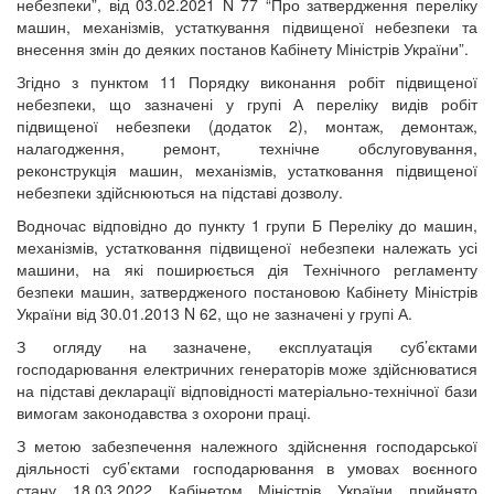
небезпеки”, від 03.02.2021 N 77 “Про затвердження переліку
машин, механізмів, устаткування підвищеної небезпеки та
внесення змін до деяких постанов Кабінету Міністрів України”.
Згідно з пунктом 11 Порядку виконання робіт підвищеної
небезпеки, що зазначені у групі А переліку видів робіт
підвищеної небезпеки (додаток 2), монтаж, демонтаж,
налагодження, ремонт, технічне обслуговування,
реконструкція машин, механізмів, устатковання підвищеної
небезпеки здійснюються на підставі дозволу.
Водночас відповідно до пункту 1 групи Б Переліку до машин,
механізмів, устатковання підвищеної небезпеки належать усі
машини, на які поширюється дія Технічного регламенту
безпеки машин, затвердженого постановою Кабінету Міністрів
України від 30.01.2013 N 62, що не зазначені у групі А.
З огляду на зазначене, експлуатація суб’єктами
господарювання електричних генераторів може здійснюватися
на підставі декларації відповідності матеріально-технічної бази
вимогам законодавства з охорони праці.
З метою забезпечення належного здійснення господарської
діяльності суб’єктами господарювання в умовах воєнного
стану 18.03.2022 Кабінетом Міністрів України прийнято