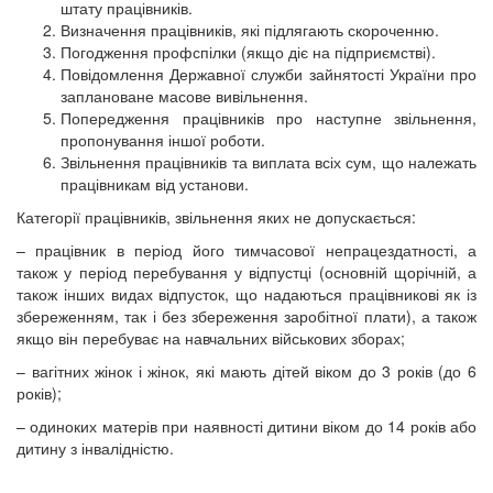
штату працівників.
Визначення працівників, які підлягають скороченню.
Погодження профспілки (якщо діє на підприємстві).
Повідомлення Державної служби зайнятості України про
заплановане масове вивільнення.
Попередження працівників про наступне звільнення,
пропонування іншої роботи.
Звільнення працівників та виплата всіх сум, що належать
працівникам від установи.
Категорії працівників, звільнення яких не допускається:
– працівник в період його тимчасової непрацездатності, а
також у період перебування у відпустці (основній щорічній, а
також інших видах відпусток, що надаються працівникові як із
збереженням, так і без збереження заробітної плати), а також
якщо він перебуває на навчальних військових зборах;
– вагітних жінок і жінок, які мають дітей віком до 3 років (до 6
років);
– одиноких матерів при наявності дитини віком до 14 років або
дитину з інвалідністю.