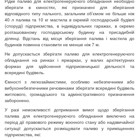
Рідке паливо для електрогенеруючого обладнання необхідно
зберігати в ємностях, які призначені для зберігання
відповідного типу пального, загальним об’ємом не більше ніж
40 л палива та 10 кг мастила в окремій господарській будівлі
(споруді) підприємства, в індивідуальних гаражах, в окремо
розташованому господарському будинку на присадибній
ділянці. Відстань від місця зберігання палива і мастила до
будинків повинна становити не менше ніж 7 м.
Не допускається зберігати паливо для електрогенеруючого
обладнання на ринках і ярмарках, у малих архітектурних
формах для здійснення підприємницької діяльності та
всередині будівель.
Ємності з легкозаймистими, особливо небезпечними або
вибухонебезпечними речовинами зберігати всередині будівель
житлового, громадського та адміністративного призначення
заборонено.
У разі неможливості дотримання вимог щодо зберігання
палива для електрогенеруючого обладнання виключно на
період дії правового режиму воєнного стану або надзвичайної
ситуації допускається розміщувати паливо у приміщеннях
підприємства, які: