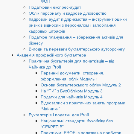
ФОП
Податковий експрес-аудит
Облік персоналу й кадрове діловодство
Кадровий аудит підприємства – інструмент оцінки
ризиків відносин з персоналом і запобігання
кадровых штрафів
Податкое планування – збереження активів для
бізнесу
Вигоди та переваги бухгалтерського аутсорсингу
Академія професійного бухгалтера
Практична бухгалтерія для початківців – від
Чайника до Profi
Первинні документи: створення,
оформлення, облік Модуль 1
Основи бухгалтерського обліку Модуль 2
На “ТИ” з БухОбліком Модуль 3
Податки для чайників Модуль 4
Відеозаписи з практичних занять програми
“Чайники”
Бухгалтерія і податки для Profi
Національні стандарти бухобліку без
“СЕКРЕТІВ”
Практикум: PROFI з податку на прибуток