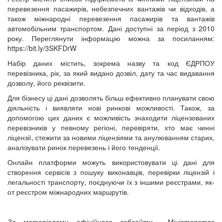
перевезення пасажирів, небезпечних вантажів чи відходів, а
також міжнародні перевезення пасажирів та вантажів
автомобільним транспортом. Дані доступні за період з 2010
року. Переглянути інформацію можна за посиланням:
https://bit.ly/3SKFDrW
Набір даних містить, зокрема назву та код ЄДРПОУ
перевізника, рік, за який видано дозвіл, дату та час видавання
дозволу, його реквізити.
Для бізнесу ці дані дозволять більш ефективно планувати свою
діяльність і виявляти нові ринкові можливості. Також, за
допомогою цих даних є можливість знаходити ліцензованих
перевізників у певному регіоні, перевіряти, хто має чинні
ліцензії, стежити за новими ліцензіями та анулюванням старих,
аналізувати ринок перевезень і його тенденції.
Онлайн платформи можуть використовувати ці дані для
створення сервісів з пошуку виконавців, перевірки ліцензій і
легальності транспорту, поєднуючи їх з іншими реєстрами, як-
от реєстром міжнародних маршрутів.
За матеріалами офіційного вебсайту Міністерства