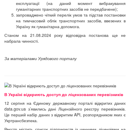
експлуатації (на даний момент вибракування
гуманітарних транспортних засобів не передбачене);
запроваджено чіткий перелік умов та підстав постановки
на тимчасовий облік транспортних засобів, ввезених в
Україну як гуманітарна допомога.
Станом на 21.08.2024 року відповідна постанова ще не
набрала чинності.
За матеріалами Урядового порталу
В Україні відкриють доступ до ліцензованих перевізників
12 серпня на Єдиному державному порталі відкритих даних
data.gov.ua з’явились дані Ліцензійного реєстру перевізників.
Це перший набір даних з відкритим API, розпорядником яких є
Укртрансбезпека.
Реєстр містить список підприємств із чинними ліцензіями на