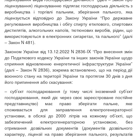
ліцензування) ліцензуванню підлягає господарська діяльність з
виробництва і торгівлі пальним, зберігання пального, яка
ліцензується відповідно до Закону України “Про державне
регулювання виробництва і обігу спирту етилового, спиртових
дистилятів, алкогольних напоїв, тютюнових виробів, рідин, що
використовуються в електронних сигаретах, та пального” (далі
– Закон N 481).
Законом України від 13.12.2022 N 2836-IX “Про внесення змін
до Податкового кодексу України та інших законів України щодо
сприяння відновленню енергетичної інфраструктури України”
(далі – Закон N 2836), зокрема встановлено, що на період дії
воєнного стану на території України та протягом 30 днів з дня
його припинення або скасування:
– суб’єкт господарювання (у тому числі іноземний суб’єкт
господарювання, який діє через своє зареєстроване постійне
представництво) має право зберігати пальне, яке
споживається для заправлення електрогенераторної
установки, в обсязі до 2000 літрів на кожному об’єкті, що
забезпечений електрогенераторною установкою, без
отримання дозвільних документів (документів дозвільного
характеру, ліцензії на право зберігання пального, результатів