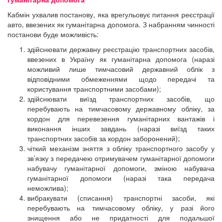
Кабмін ухвалив постанову, яка врегульовує питання реєстрації
авто, ввезених як гуманітарна допомога. З набранням чинності
постанови буде можливість:
здійснювати державну реєстрацію транспортних засобів,
ввезених в Україну як гуманітарна допомога (наразі
можливий лише тимчасовий державний облік з
відповідними обмеженнями щодо передачі та
користування транспортними засобами);
здійснювати виїзд транспортних засобів, що
перебувають на тимчасовому державному обліку, за
кордон для перевезення гуманітарних вантажів і
виконання інших завдань (наразі виїзд таких
транспортних засобів за кордон заборонений);
чіткий механізм зняття з обліку транспортного засобу у
зв’язку з передачею отримувачем гуманітарної допомоги
набувачу гуманітарної допомоги, зміною набувача
гуманітарної допомоги (наразі така передача
неможлива);
вибракувати (списання) транспортні засоби, які
перебувають на тимчасовому обліку, у разі його
знищення або не придатності для подальшої