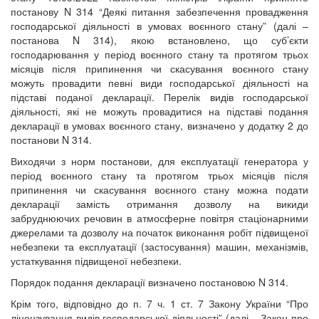
постанову N 314 “Деякі питання забезпечення провадження
господарської діяльності в умовах воєнного стану” (далі –
постанова N 314), якою встановлено, що суб’єкти
господарювання у період воєнного стану та протягом трьох
місяців після припинення чи скасування воєнного стану
можуть провадити певні види господарської діяльності на
підставі поданої декларації. Перелік видів господарської
діяльності, які не можуть провадитися на підставі подання
декларації в умовах воєнного стану, визначено у додатку 2 до
постанови N 314.
Виходячи з норм постанови, для експлуатації генератора у
період воєнного стану та протягом трьох місяців після
припинення чи скасування воєнного стану можна подати
декларації замість отримання дозволу на викиди
забруднюючих речовин в атмосферне повітря стаціонарними
джерелами та дозволу на початок виконання робіт підвищеної
небезпеки та експлуатації (застосування) машин, механізмів,
устаткування підвищеної небезпеки.
Порядок подання декларації визначено постановою N 314.
Крім того, відповідно до п. 7 ч. 1 ст. 7 Закону України “Про
ліцензування видів господарської діяльності” (далі – Закон про