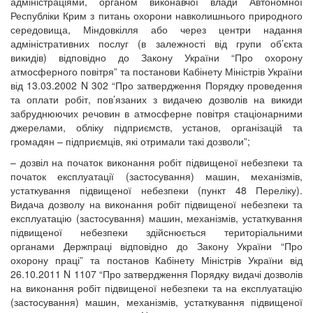
адміністраціями, органом виконавчої влади Автономної
Республіки Крим з питань охорони навколишнього природного
середовища, Міндовкілля або через центри надання
адміністративних послуг (в залежності від групи об’єкта
викидів) відповідно до Закону України “Про охорону
атмосферного повітря” та постанови Кабінету Міністрів України
від 13.03.2002 N 302 “Про затвердження Порядку проведення
та оплати робіт, пов’язаних з видачею дозволів на викиди
забруднюючих речовин в атмосферне повітря стаціонарними
джерелами, обліку підприємств, установ, організацій та
громадян – підприємців, які отримали такі дозволи”;
– дозвіл на початок виконання робіт підвищеної небезпеки та
початок експлуатації (застосування) машин, механізмів,
устаткування підвищеної небезпеки (пункт 48 Переліку).
Видача дозволу на виконання робіт підвищеної небезпеки та
експлуатацію (застосування) машин, механізмів, устаткування
підвищеної небезпеки здійснюється територіальними
органами Держпраці відповідно до Закону України “Про
охорону праці” та постанов Кабінету Міністрів України від
26.10.2011 N 1107 “Про затвердження Порядку видачі дозволів
на виконання робіт підвищеної небезпеки та на експлуатацію
(застосування) машин, механізмів, устаткування підвищеної