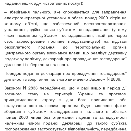
надання інших адміністративних послуг);
– зберігання пального, яке споживається для заправлення
електрогенераторної установки в обсязі понад 2000 літрів на
кожному об’єкті, що забезпечений електрогенераторною
установкою, здійснюється суб’єктом господарювання (у тому
числі іноземним суб’єктом господарювання, який діє через
своє зареєстроване постійне представництво) на підставі
безоплатного подання до територіальних органів
центрального органу виконавчої влади, що реалізує державну
податкову політику, декларації про провадження господарської
діяльності із зберігання пального.
Порядок подання декларації про провадження господарської
діяльності з зберігання пального визначено Законом N 2836.
Законом N 2836 передбачено, що у разі якщо в період дії
воєнного стану на території України та протягом
тридцятиденного строку з дня його припинення або
скасування контролюючим органом буде виявлено факти
зберігання суб’єктом господарювання пального в обсягах
понад 2000 літрів без отримання ліцензії та за відсутності
належним чином поданої декларації, до такого суб’єкта
господарювання застосовується відповідальність, передбачена