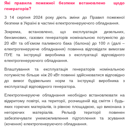
Які правила пожежної безпеки встановлено щодо
генераторів?
З 14 серпня 2024 року діють зміни до Правил пожежної
безпеки в Україні в частині електрогенеруючого обладнання.
Зокрема, встановлено, що експлуатація дизельних,
бензинових, газових генераторів номінальною потужністю до
20 кВт та об’ємом паливного бака (балона) до 100 л (далі –
електрогенеруюче обладнання) повинна відповідати вимогам
ПУЕ та інструкції виробника з експлуатації відповідного
електрогенеруючого обладнання.
Влаштування та експлуатація генераторів номінальною
потужністю більше ніж 20 кВт повинні здійснюватися відповідно
до вимог будівельних норм та інструкції виробника з
експлуатації відповідного генератора.
Електрогенеруюче обладнання необхідно встановлювати на
відкритому повітрі, на території, розчищеній від сміття і будь-
яких горючих матеріалів, із рівною площадкою, що виконана з
негорючих матеріалів. Рельєф території повинен
забезпечувати унеможливлення підтоплення та зсування
(кочення) електрогенеруючого обладнання.