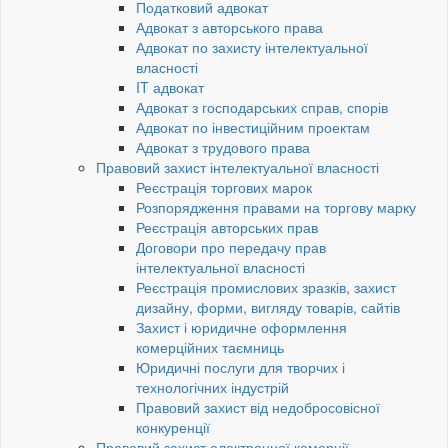
Податковий адвокат
Адвокат з авторського права
Адвокат по захисту інтелектуальної
власності
IT адвокат
Адвокат з господарських справ, спорів
Адвокат по інвестиційним проектам
Адвокат з трудового права
Правовий захист інтелектуальної власності
Реєстрація торгових марок
Розпорядження правами на торгову марку
Реєстрація авторських прав
Договори про передачу прав
інтелектуальної власності
Реєстрація промислових зразків, захист
дизайну, форми, вигляду товарів, сайтів
Захист і юридичне оформлення
комерційних таємниць
Юридичні послуги для творчих і
технологічних індустрій
Правовий захист від недобросовісної
конкуренції
Правовий захист електронної комерції