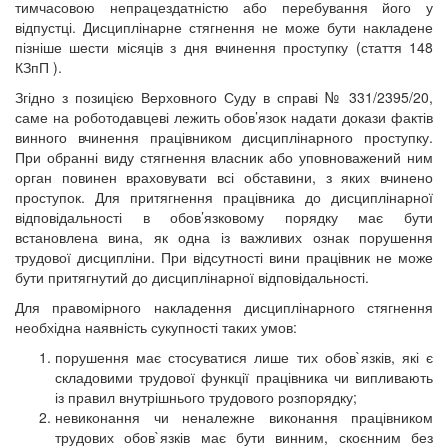
тимчасовою непрацездатністю або перебування його у
відпустці. Дисциплінарне стягнення не може бути накладене
пізніше шести місяців з дня вчинення проступку (стаття 148
КЗпП ).
Згідно з позицією Верховного Суду в справі № 331/2395/20,
саме на роботодавцеві лежить обов’язок надати докази фактів
винного вчинення працівником дисциплінарного проступку.
При обранні виду стягнення власник або уповноважений ним
орган повинен враховувати всі обставини, з яких вчинено
проступок. Для притягнення працівника до дисциплінарної
відповідальності в обов’язковому порядку має бути
встановлена вина, як одна із важливих ознак порушення
трудової дисципліни. При відсутності вини працівник не може
бути притягнутий до дисциплінарної відповідальності.
Для правомірного накладення дисциплінарного стягнення
необхідна наявність сукупності таких умов:
порушення має стосуватися лише тих обов`язків, які є
складовими трудової функції працівника чи випливають
із правил внутрішнього трудового розпорядку;
невиконання чи неналежне виконання працівником
трудових обов`язків має бути винним, скоєнним без