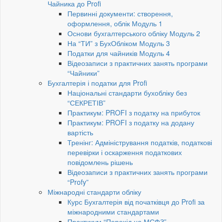
Чайника до Profi
Первинні документи: створення,
оформлення, облік Модуль 1
Основи бухгалтерського обліку Модуль 2
На “ТИ” з БухОбліком Модуль 3
Податки для чайників Модуль 4
Відеозаписи з практичних занять програми
“Чайники”
Бухгалтерія і податки для Profi
Національні стандарти бухобліку без
“СЕКРЕТІВ”
Практикум: PROFI з податку на прибуток
Практикум: PROFI з податку на додану
вартість
Тренінг: Адміністрування податків, податкові
перевірки і оскарження податкових
повідомлень рішень
Відеозаписи з практичних занять програми
“Profy”
Міжнародні стандарти обліку
Курс Бухгалтерія від початківця до Profi за
міжнародними стандартами
Практикум “Перехід на МСФЗ”