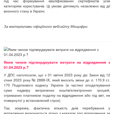
під час формування кваліфікованих сертифікатів усім
категоріям користувачів. Ці умови діятимуть незалежно від дії
воєнного стану в Україні.
За матеріалами офіційного вебсайту Мінцифри
Яким чином підтверджувати витрати на відрядження з
01.04.2023 р.?
У ДПС наголосили, що з 01 квітня 2023 року діє Закон від 12
січня 2023 року № 2888-IX, який вносить зміни до п. 170.9 ст.
170 Податкового кодексу України (в частині оподаткування
суми надміру витрачених коштів/електронних грошей,
отриманих платником податку на відрядження або під звіт, не
повернутої у встановлений строк).
Так, зокрема, фактична кількість днів перебування у
відрядженні визначається згідно з наказом про відрядження за