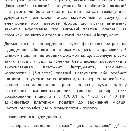
(бізнесовий) платіжний інструмент або особистий платіжний
інструмент, чи його реквізити, вартість витрат засвідчується
документом (випискою та/або відомостями з рахунку) в
електронній або паперовій формі, що містить визначену
законом інформацію про виконані платіжні операції за
рахунком, до якого емітований такий платіжний інструмент.
Документальне підтвердження суми фактичних витрат на
відрядження або виконання окремих цивільно-правових дій
шляхом надання підтвердних документів, що засвідчують суму
таких витрат, у разі здійснення безготівкових розрахунків з
використанням платіжних інструментів, включаючи
корпоративні (бізнесові) платіжні інструменти або особисті
платіжні інструменти, чи їх реквізити, та повернення особі, яка
видала кошти/електронні гроші під звіт, суми надміру
витрачених коштів/електронних грошей, розмір яких
розрахований згідно з пп. 170.9.1 п. 170.9 ст. 170 ПК,
здійснюється платником податку до закінчення місяця,
наступного за місяцем, у якому платник податку:
– завершує таке відрядження;
– завершує виконання окремої цивільно-правової дії за
дорученням та за рахунок особи, яка видала кошти/електронні