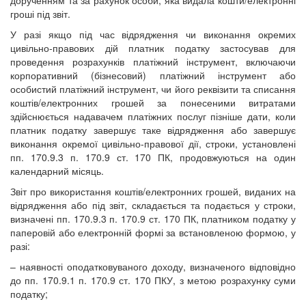
гроші під звіт.
У разі якщо під час відрядження чи виконання окремих
цивільно-правових дій платник податку застосував для
проведення розрахунків платіжний інструмент, включаючи
корпоративний (бізнесовий) платіжний інструмент або
особистий платіжний інструмент, чи його реквізити та списання
коштів/електронних грошей за понесеними витратами
здійснюється надавачем платіжних послуг пізніше дати, коли
платник податку завершує таке відрядження або завершує
виконання окремої цивільно-правової дії, строки, установлені
пп. 170.9.3 п. 170.9 ст. 170 ПК, продовжуються на один
календарний місяць.
Звіт про використання коштів/електронних грошей, виданих на
відрядження або під звіт, складається та подається у строки,
визначені пп. 170.9.3 п. 170.9 ст. 170 ПК, платником податку у
паперовій або електронній формі за встановленою формою, у
разі:
– наявності оподатковуваного доходу, визначеного відповідно
до пп. 170.9.1 п. 170.9 ст. 170 ПКУ, з метою розрахунку суми
податку;