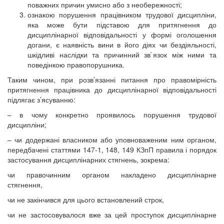
поважних причин умисно або з необережності;
ознакою порушення працівником трудової дисципліни,
яка може бути підставою для притягнення до
дисциплінарної відповідальності у формі оголошення
догани, є наявність вини в його діях чи бездіяльності,
шкідливі наслідки та причинний зв`язок між ними та
поведінкою правопорушника.
Таким чином, при розв’язанні питання про правомірність
притягнення працівника до дисциплінарної відповідальності
підлягає з’ясуванню:
– в чому конкретно проявилось порушення трудової
дисципліни;
– чи додержані власником або уповноваженим ним органом,
передбачені статтями 147-1, 148, 149 КЗпП правила і порядок
застосування дисциплінарних стягнень, зокрема:
чи правочинним органом накладено дисциплінарне
стягнення,
чи не закінчився для цього встановлений строк,
чи не застосовувалося вже за цей проступок дисциплінарне