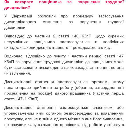
Як покарати працівника за порушення трудової
дисципліни?
У Держпраці розповіли про процедуру застосування
дисциплінарного стягнення за порушення трудової
дисципліни.
Відповідно до частини 2 статті 140 КЗпП щодо окремих
несумлінних працівників застосовуються в необхідних
випадках заходи дисциплінарного і громадського впливу.
Водночас, відповідно до пункту 1 частини першої статті 147
КЗпП за порушення трудової дисципліни до працівника може
бути застосовано тільки один з таких заходів стягнення: догана
чи звільнення.
Дисциплінарні стягнення застосовуються органом, якому
надано право прийняття на роботу (обрання, затвердження і
призначення на посаду) даного працівника (частина перша
статті 147-1 КЗпП).
Дисциплінарне стягнення застосовується власником або
уповноваженим ним органом безпосередньо за виявленням
проступку, але не пізніше одного місяця з дня його виявлення,
не рахуючи часу звільнення працівника від роботи у зв`язку з