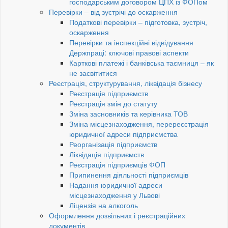
господарським договором ЦПХ із ФОПом
Перевірки – від зустрічі до оскарження
Податкові перевірки – підготовка, зустріч,
оскарження
Перевірки та інспекційні відвідування
Держпраці: ключові правові аспекти
Карткові платежі і банківська таємниця – як
не засвітитися
Реєстрація, структурування, ліквідація бізнесу
Реєстрація підприємств
Реєстрація змін до статуту
Зміна засновників та керівника ТОВ
Зміна місцезнаходження, перереєстрація
юридичної адреси підприємства
Реорганізація підприємств
Ліквідація підприємств
Реєстрація підприємців ФОП
Припинення діяльності підприємців
Надання юридичної адреси
місцезнаходження у Львові
Ліцензія на алкоголь
Оформлення дозвільних і реєстраційних
документів