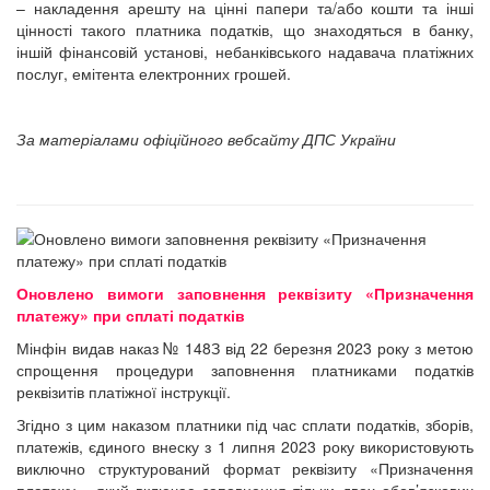
– накладення арешту на цінні папери та/або кошти та інші
цінності такого платника податків, що знаходяться в банку,
іншій фінансовій установі, небанківського надавача платіжних
послуг, емітента електронних грошей.
За матеріалами офіційного вебсайту ДПС України
Оновлено вимоги заповнення реквізиту «Призначення
платежу» при сплаті податків
Мінфін видав наказ № 148З від 22 березня 2023 року з метою
спрощення процедури заповнення платниками податків
реквізитів платіжної інструкції.
Згідно з цим наказом платники під час сплати податків, зборів,
платежів, єдиного внеску з 1 липня 2023 року використовують
виключно структурований формат реквізиту «Призначення
платежу», який включає заповнення тільки двох обов’язкових