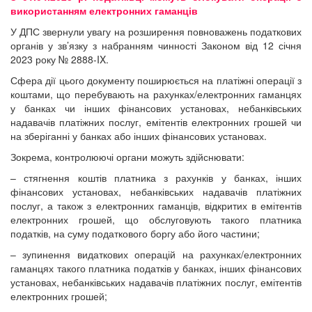
використанням електронних гаманців
У ДПС звернули увагу на розширення повноважень податкових
органів у зв’язку з набранням чинності Законом від 12 січня
2023 року № 2888-IX.
Сфера дії цього документу поширюється на платіжні операції з
коштами, що перебувають на рахунках/електронних гаманцях
у банках чи інших фінансових установах, небанківських
надавачів платіжних послуг, емітентів електронних грошей чи
на зберіганні у банках або інших фінансових установах.
Зокрема, контролюючі органи можуть здійснювати:
– стягнення коштів платника з рахунків у банках, інших
фінансових установах, небанківських надавачів платіжних
послуг, а також з електронних гаманців, відкритих в емітентів
електронних грошей, що обслуговують такого платника
податків, на суму податкового боргу або його частини;
– зупинення видаткових операцій на рахунках/електронних
гаманцях такого платника податків у банках, інших фінансових
установах, небанківських надавачів платіжних послуг, емітентів
електронних грошей;