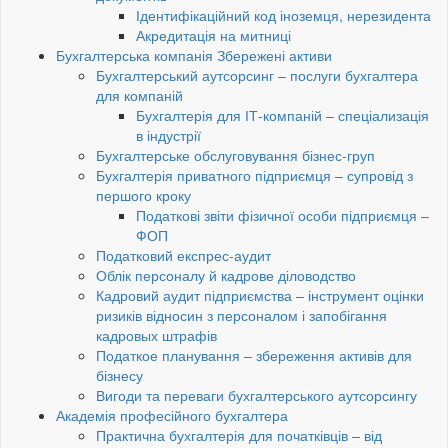
Ідентифікаційний код іноземця, нерезидента
Акредитація на митниці
Бухгалтерська компанія Збережені активи
Бухгалтерський аутсорсинг – послуги бухгалтера
для компаній
Бухгалтерія для ІТ-компаній – спеціализація
в індустрії
Бухгалтерське обслуговування бізнес-груп
Бухгалтерія приватного підприємця – супровід з
першого кроку
Податкові звіти фізичної особи підприємця –
ФОП
Податковий експрес-аудит
Облік персоналу й кадрове діловодство
Кадровий аудит підприємства – інструмент оцінки
ризиків відносин з персоналом і запобігання
кадровых штрафів
Податкое планування – збереження активів для
бізнесу
Вигоди та переваги бухгалтерського аутсорсингу
Академія професійного бухгалтера
Практична бухгалтерія для початківців – від