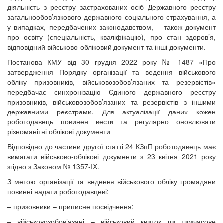
діяльність з реєстру застрахованих осіб Державного реєстру
загальнообов’язкового державного соціального страхування, а
у випадках, передбачених законодавством, – також документ
про освіту (спеціальність, кваліфікацію), про стан здоров’я,
відповідний військово-обліковий документ та інші документи.
Постанова КМУ від 30 грудня 2022 року № 1487 «Про
затвердження Порядку організації та ведення військового
обліку призовників, військовозобов’язаних та резервістів»
передбачає синхронізацію Єдиного державного реєстру
призовників, військовозобов’язаних та резервістів з іншими
державними реєстрами. Для актуалізації даних кожен
роботодавець повинен вести та регулярно оновлювати
різноманітні облікові документи.
Відповідно до частини другої статті 24 КЗпП роботодавець має
вимагати військово-облікові документи з 23 квітня 2021 року
згідно з Законом № 1357-IX.
З метою організації та ведення військового обліку громадяни
повинні надати роботодавцеві:
– призовники – приписне посвідчення;
– військовозобов’язані – військовий квиток чи тимчасове