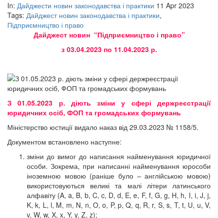
In:
Дайджести новин законодавства і практики
11 Apr 2023
Tags:
Дайджест новин законодавства і практики
,
Підприємництво і право
Дайджест новин “Підприємництво і право”
з 03.04.2023 по 11.04.2023 р.
З 01.05.2023 р. діють зміни у сфері держреєстрації
юридичних осіб, ФОП та громадських формувань
Міністерство юстиції видало наказ від 29.03.2023 № 1158/5.
Документом встановлено наступне:
зміни до вимог до написання найменування юридичної
особи. Зокрема, при написанні найменування юрособи
іноземною мовою (раніше було – англійською мовою)
використовуються великі та малі літери латинського
алфавіту (A, a, B, b, C, c, D, d, E, e, F, f, G, g, H, h, I, i, J, j,
K, k, L, l, M, m, N, n, O, o, P, p, Q, q, R, r, S, s, T, t, U, u, V,
v, W, w, X, x, Y, y, Z, z);