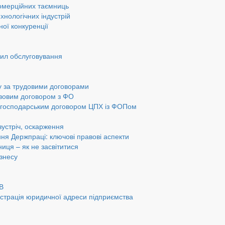
омерційних таємниць
хнологічних індустрій
ної конкуренції
вил обслуговування
у за трудовими договорами
авовим договором з ФО
а господарським договором ЦПХ із ФОПом
 зустріч, оскарження
ання Держпраці: ключові правові аспекти
ниця – як не засвітитися
ізнесу
ОВ
страція юридичної адреси підприємства