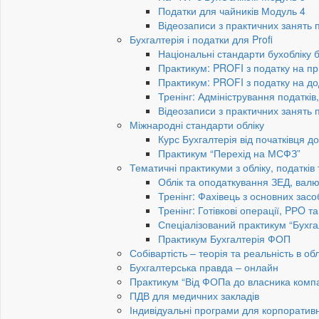
Податки для чайників Модуль 4
Відеозаписи з практичних занять 
Бухгалтерія і податки для Profi
Національні стандарти бухобліку 
Практикум: PROFI з податку на пр
Практикум: PROFI з податку на до
Тренінг: Адміністрування податків
Відеозаписи з практичних занять 
Міжнародні стандарти обліку
Курс Бухгалтерія від початківця 
Практикум “Перехід на МСФЗ”
Тематичні практикуми з обліку, податків
Облік та оподаткування ЗЕД, валю
Тренінг: Фахівець з основних засо
Тренінг: Готівкові операції, PРO т
Спеціалізований практикум “Бухга
Практикум Бухгалтерія ФОП
Собівартість – теорія та реальність в обл
Бухгалтерська правда – онлайн
Практикум “Від ФОПа до власника компан
ПДВ для медичних закладів
Індивідуальні програми для корпоратив