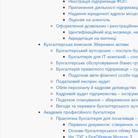
Реєстрація підприємців ФОП
Припинення діяльності підприємц
Надання юридичної адреси місце
Ліцензія на алкоголь
Оформлення дозвільних і реєстраційних
Ідентифікаційний код іноземця, н
Акредитація на митниці
Бухгалтерська компанія Збережені активи
Бухгалтерський аутсорсинг – послуги бу
Бухгалтерія для ІТ-компаній – спец
Бухгалтерське обслуговування бізнес-гр
Бухгалтерія приватного підприємця – су
Податкові звіти фізичної особи п
Податковий експрес-аудит
Облік персоналу й кадрове діловодство
Кадровий аудит підприємства – інструме
Податкое планування – збереження акти
Вигоди та переваги бухгалтерського аут
Академія професійного бухгалтера
Практична бухгалтерія для початківців – 
Первинні документи: створення, 
Основи бухгалтерського обліку Мо
На “ТИ” з БухОбліком Модуль 3