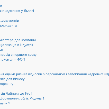
ів
знаходження у Львові
 документів
ерезидента
хгалтера для компаній
іализація в індустрії
уп
провід з першого кроку
ідприємця – ФОП
нт оцінки ризиків відносин з персоналом і запобігання кадровых шт
вів для бізнесу
сорсингу
від Чайника до Profi
оформлення, облік Модуль 1
дуль 2