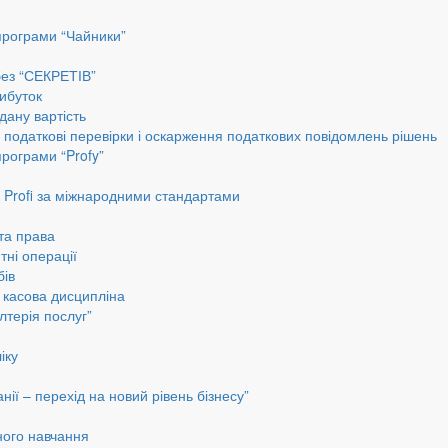
програми “Чайники”
без “СЕКРЕТІВ”
ибуток
дану вартість
, податкові перевірки і оскарження податкових повідомлень рішень
програми “Profy”
до Profi за міжнародними стандартами
 та права
тні операції
бів
а касова дисципліна
лтерія послуг”
іку
ії – перехід на новий рівень бізнесу”
ного навчання