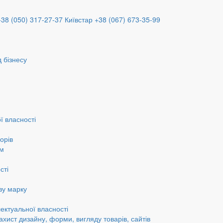
+38 (050) 317-27-37
Київстар +38 (067) 673-35-99
 бізнесу
ї власності
орів
ам
сті
ву марку
ектуальної власності
ахист дизайну, форми, вигляду товарів, сайтів