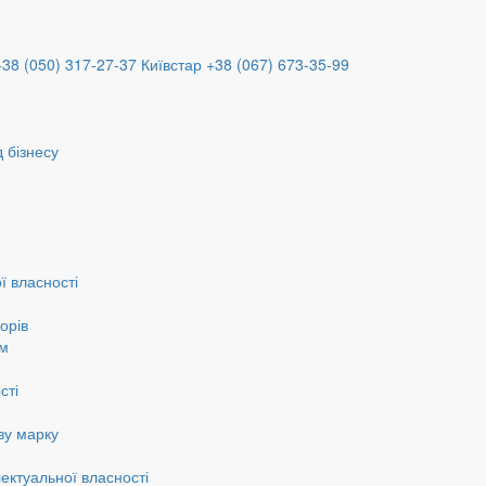
+38 (050) 317-27-37
Київстар +38 (067) 673-35-99
 бізнесу
ї власності
орів
ам
сті
ву марку
ектуальної власності