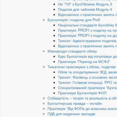
На “ТИ” з БухОбліком Модуль 3
Податки для чайників Модуль 4
Відеозаписи з практичних занять 
Бухгалтерія і податки для Profi
Національні стандарти бухобліку 
Практикум: PROFI з податку на пр
Практикум: PROFI з податку на до
Тренінг: Адміністрування податків
Відеозаписи з практичних занять 
Міжнародні стандарти обліку
Курс Бухгалтерія від початківця 
Практикум “Перехід на МСФЗ”
Тематичні практикуми з обліку, податків
Облік та оподаткування ЗЕД, валю
Тренінг: Фахівець з основних засо
Тренінг: Готівкові операції, PРO т
Спеціалізований практикум “Бухга
Практикум Бухгалтерія ФОП
Собівартість – теорія та реальність в обл
Бухгалтерська правда – онлайн
Практикум “Від ФОПа до власника компан
ПДВ для медичних закладів