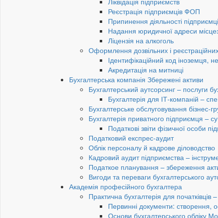
Ліквідація підприємств
Реєстрація підприємців ФОП
Припинення діяльності підприємц
Надання юридичної адреси місце
Ліцензія на алкоголь
Оформлення дозвільних і реєстраційних
Ідентифікаційний код іноземця, н
Акредитація на митниці
Бухгалтерська компанія Збережені активи
Бухгалтерський аутсорсинг – послуги бу
Бухгалтерія для ІТ-компаній – спец
Бухгалтерське обслуговування бізнес-гр
Бухгалтерія приватного підприємця – су
Податкові звіти фізичної особи п
Податковий експрес-аудит
Облік персоналу й кадрове діловодство
Кадровий аудит підприємства – інструме
Податкое планування – збереження акти
Вигоди та переваги бухгалтерського аут
Академія професійного бухгалтера
Практична бухгалтерія для початківців – 
Первинні документи: створення, 
Основи бухгалтерського обліку Мо