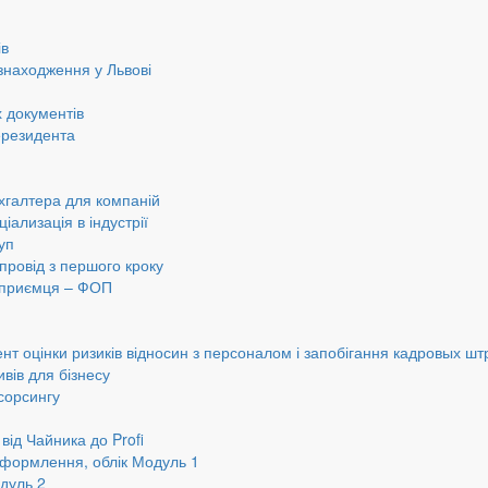
ів
знаходження у Львові
 документів
ерезидента
хгалтера для компаній
іализація в індустрії
уп
провід з першого кроку
ідприємця – ФОП
нт оцінки ризиків відносин з персоналом і запобігання кадровых шт
вів для бізнесу
сорсингу
від Чайника до Profi
оформлення, облік Модуль 1
дуль 2