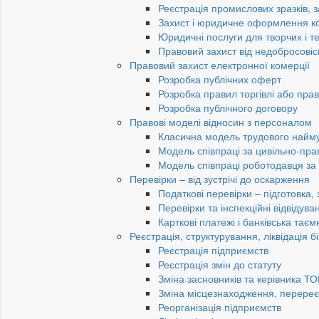
Реєстрація промислових зразків, з
Захист і юридичне оформлення к
Юридичні послуги для творчих і те
Правовий захист від недобросовіс
Правовий захист електронної комерції
Розробка публічних оферт
Розробка правил торгівлі або пра
Розробка публічного договору
Правові моделі відносин з персоналом
Класична модель трудового найм
Модель співпраці за цивільно-пр
Модель співпраці роботодавця з
Перевірки – від зустрічі до оскарження
Податкові перевірки – підготовка,
Перевірки та інспекційні відвідув
Карткові платежі і банківська таєм
Реєстрація, структурування, ліквідація б
Реєстрація підприємств
Реєстрація змін до статуту
Зміна засновників та керівника Т
Зміна місцезнаходження, перереє
Реорганізація підприємств