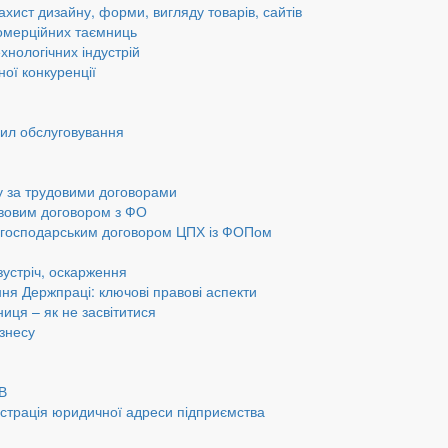
ахист дизайну, форми, вигляду товарів, сайтів
омерційних таємниць
хнологічних індустрій
ної конкуренції
вил обслуговування
у за трудовими договорами
авовим договором з ФО
а господарським договором ЦПХ із ФОПом
 зустріч, оскарження
ання Держпраці: ключові правові аспекти
ниця – як не засвітитися
ізнесу
ОВ
страція юридичної адреси підприємства