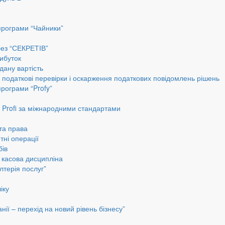
програми “Чайники”
без “СЕКРЕТІВ”
ибуток
дану вартість
, податкові перевірки і оскарження податкових повідомлень рішень
програми “Profy”
до Profi за міжнародними стандартами
 та права
тні операції
бів
а касова дисципліна
лтерія послуг”
іку
ії – перехід на новий рівень бізнесу”