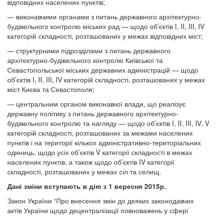
відповідних населених пунктів;
— виконавчими органами з питань державного архітектурно-
будівельного контролю міських рад — щодо об’єктів I, II, III, IV
категорій складності, розташованих у межах відповідних міст;
— структурними підрозділами з питань державного
архітектурно-будівельного контролю Київської та
Севастопольської міських державних адміністрацій — щодо
об’єктів I, II, III, IV категорій складності, розташованих у межах
міст Києва та Севастополя;
— центральним органом виконавчої влади, що реалізує
державну політику з питань державного архітектурно-
будівельного контролю та нагляду — щодо об’єктів I, II, III, IV, V
категорій складності, розташованих за межами населених
пунктів і на території кількох адміністративно-територіальних
одиниць, щодо усіх об’єктів V категорії складності в межах
населених пунктів, а також щодо об’єктів IV категорії
складності, розташованих у межах сіл та селищ.
Дані зміни вступають в дію з 1 вересня 2015р.
Закон України “Про внесення змін до деяких законодавчих
актів України щодо децентралізації повноважень у сфері