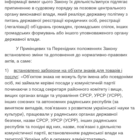
інформації вимог цього Закону їх діяльність/випуск підлягає
припиненню в судовому порядку за позовом центрального
органу виконавчої влади, який реалізує державну політику з
питань державної реєстрації юридичних осіб, реєстрації
(легалізації) об’єднань громадян, громадських спілок, інших
громадських формувань або іншого уповноваженого органу
державної влади.
У Прикінцевих та Перехідних положеннях Закону
встановлено зміни та доповнення до нормативно-правових
актів, а саме:
1)
встановлено заборони на об’єкти знаків для товарів і
послуг
: «Об’єктом знака не можуть бути імена або псевдоніми
осіб, які займали керівні посади у комуністичній партії
починаючи з посад секретаря районного комітету і вище,
вищих органах влади та управління СРСР, УРСР (УСРР),
інших союзних та автономних радянських республік (за
винятком випадків, пов’язаних з розвитком української науки та
культури), працювали у радянських органах державної
безпеки, назви СРСР, УРСР (УСРР), інших радянських
республік та похідні від них, назви, пов’язані з діяльністю
комуністичної партії, встановленням радянської влади на
території України або в окремих адміністративно-