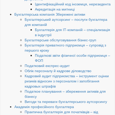
Ідентифікаційний код іноземця, нерезидента
Акредитація на митниці
Бухгалтерська компанія Збережені активи
Бухгалтерський аутсорсинг – послуги бухгалтера
для компаній
Бухгалтерія для ІТ-компаній – спеціализація
в індустрії
Бухгалтерське обслуговування бізнес-груп
Бухгалтерія приватного підприємця – супровід з
першого кроку
Податкові звіти фізичної особи підприємця –
ФОП
Податковий експрес-аудит
Облік персоналу й кадрове діловодство
Кадровий аудит підприємства – інструмент оцінки
ризиків відносин з персоналом і запобігання
кадровых штрафів
Податкое планування – збереження активів для
бізнесу
Вигоди та переваги бухгалтерського аутсорсингу
Академія професійного бухгалтера
Практична бухгалтерія для початківців – від