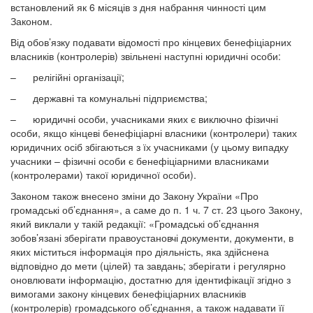
встановлений як 6 місяців з дня набрання чинності цим
Законом.
Від обов’язку подавати відомості про кінцевих бенефіціарних
власників (контролерів) звільнені наступні юридичні особи:
– релігійні організації;
– державні та комунальні підприємства;
– юридичні особи, учасниками яких є виключно фізичні
особи, якщо кінцеві бенефіціарні власники (контролери) таких
юридичних осіб збігаються з їх учасниками (у цьому випадку
учасники – фізичні особи є бенефіціарними власниками
(контролерами) такої юридичної особи).
Законом також внесено зміни до Закону України «Про
громадські об’єднання», а саме до п. 1 ч. 7 ст. 23 цього Закону,
який виклали у такій редакції: «Громадські об’єднання
зобов’язані зберігати правоустановчі документи, документи, в
яких міститься інформація про діяльність, яка здійснена
відповідно до мети (цілей) та завдань; зберігати і регулярно
оновлювати інформацію, достатню для ідентифікації згідно з
вимогами закону кінцевих бенефіціарних власників
(контролерів) громадського об’єднання, а також надавати її