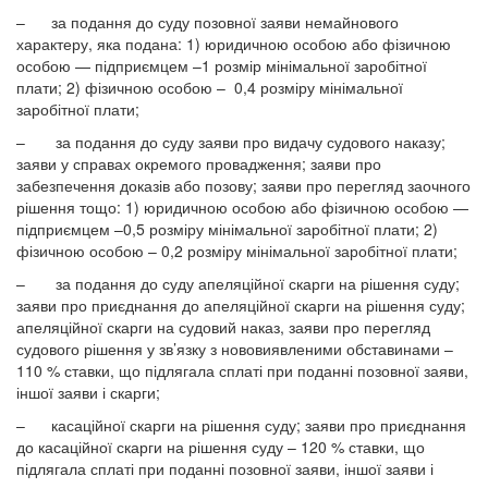
– за подання до суду позовної заяви немайнового
характеру, яка подана: 1) юридичною особою або фізичною
особою — підприємцем –1 розмір мінімальної заробітної
плати; 2) фізичною особою – 0,4 розміру мінімальної
заробітної плати;
– за подання до суду заяви про видачу судового наказу;
заяви у справах окремого провадження; заяви про
забезпечення доказів або позову; заяви про перегляд заочного
рішення тощо: 1) юридичною особою або фізичною особою —
підприємцем –0,5 розміру мінімальної заробітної плати; 2)
фізичною особою – 0,2 розміру мінімальної заробітної плати;
– за подання до суду апеляційної скарги на рішення суду;
заяви про приєднання до апеляційної скарги на рішення суду;
апеляційної скарги на судовий наказ, заяви про перегляд
судового рішення у зв’язку з нововиявленими обставинами –
110 % ставки, що підлягала сплаті при поданні позовної заяви,
іншої заяви і скарги;
– касаційної скарги на рішення суду; заяви про приєднання
до касаційної скарги на рішення суду – 120 % ставки, що
підлягала сплаті при поданні позовної заяви, іншої заяви і