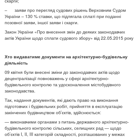
скарги;
– заяви про перегляд судових рішень Верховним Судом
України – 130 % ставки, що підлягала сплаті при поданні
позовної заяви, іншої заяви і скарги.
Закон України «Про внесення змін до деяких законодавчих
актів України щодо сплати судового збору» від 22.05.2015 року
Хто видаватиме документи на архітектурно-будівельну
діяльність
09 квітня були внесені зміни до законодавчих актів щодо
децентралізації повноважень у сфері архітектурно-
будівельного контролю та удосконалення містобудівного
законодавства.
Так, надання документів, які дають право на виконання
підготовчих і будівельних робіт, прийняття в експлуатацію
закінчених будівництвом об’єктів, здійснюється:
— виконавчими органами з питань державного архітектурно-
будівельного контролю сільських, селищних рад — щодо
об’єктів I, II, III категорій складності, розташованих у межах