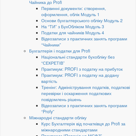
Чайника до Profi
Первинні документи: створення,
оформлення, облік Модуль 1
Основи бухгалтерського обліку Модуль 2
На “ТИ” з БухОбліком Модуль 3
Податки для чайників Модуль 4
Відеозаписи з практичних занять програми
“Чайники”
Бухгалтерія і податки для Profi
Національні стандарти бухобліку без
“СЕКРЕТІВ”
Практикум: PROFI з податку на прибуток
Практикум: PROFI з податку на додану
вартість
Тренінг: Адміністрування податків, податкові
перевірки і оскарження податкових
повідомлень рішень
Відеозаписи з практичних занять програми
“Profy”
Міжнародні стандарти обліку
Курс Бухгалтерія від початківця до Profi за
міжнародними стандартами
Практикум “Перехід на МСФЗ”