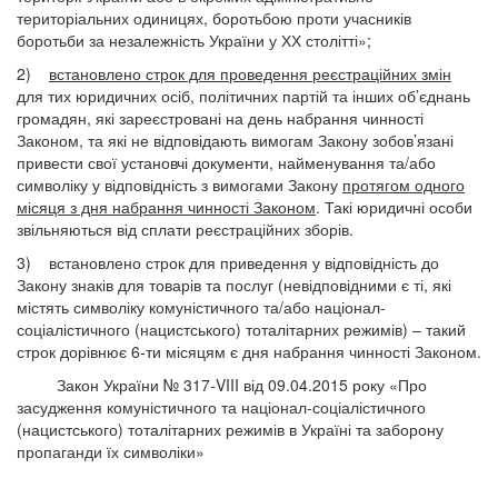
територіальних одиницях, боротьбою проти учасників
боротьби за незалежність України у ХХ столітті»;
2)
встановлено строк для проведення реєстраційних змін
для тих юридичних осіб, політичних партій та інших об’єднань
громадян, які зареєстровані на день набрання чинності
Законом, та які не відповідають вимогам Закону зобов’язані
привести свої установчі документи, найменування та/або
символіку у відповідність з вимогами Закону
протягом одного
місяця з дня набрання чинності Законом
. Такі юридичні особи
звільняються від сплати реєстраційних зборів.
3) встановлено строк для приведення у відповідність до
Закону знаків для товарів та послуг (невідповідними є ті, які
містять символіку комуністичного та/або націонал-
соціалістичного (нацистського) тоталітарних режимів) – такий
строк дорівнює 6-ти місяцям є дня набрання чинності Законом.
Закон України № 317-VIII від 09.04.2015 року «Про
засудження комуністичного та націонал-соціалістичного
(нацистського) тоталітарних режимів в Україні та заборону
пропаганди їх символіки»