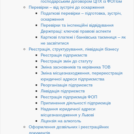
господарським договором ЦПХ із ФОПом
Перевірки – від зустрічі до оскарження
Податкові перевірки – підготовка, зустріч,
оскарження
Перевірки та інспекційні відвідування
Держпраці: ключові правові аспекти
Карткові платежі і банківська таємниця – як
не засвітитися
Реєстрація, структурування, ліквідація бізнесу
Реєстрація підприємств
Реєстрація змін до статуту
Зміна засновників та керівника ТОВ
Зміна місцезнаходження, перереєстрація
юридичної адреси підприємства
Реорганізація підприємств
Ліквідація підприємств
Реєстрація підприємців ФОП
Припинення діяльності підприємців
Надання юридичної адреси
місцезнаходження у Львові
Ліцензія на алкоголь
Оформлення дозвільних і реєстраційних
документів