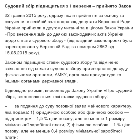
Судовий збір підвищиться з 1 вересня – прийнято Закон
22 травня 2015 року, одразу після прийняття за основу та
озвучення в сесійній залі поправок, депутати Верховної Ради
України прийняли в другому читанні та в цілому Закон України
«Про внесення змін до деяких законодавчих актів України
щодо сплати судового збору» (відповідний законопроект було
зареєстровано у Верховній Раді за номером 2862 від
15.05.2015 року).
Законом підвищено ставки судового збору та відмінено
звільнення від сплати судового збору при зверненні до суду
фіскальними органами, АМКУ, органами прокуратури та
іншими органами державної влади.
Відповідно до змін, внесених до Закону України «Про судовий
збір», встановлюються такі ставки судового збору:
– за подання до суду позовної заяви майнового характеру,
яка подана: 1) юридичною особою або фізичною особою —
підприємцем – 1,5 % ціни позову, але не менше 1 розміру
мінімальної заробітної плати; 2) фізичною особою – 1 % ціни
позову, але не менше 0,4 розміру мінімальної заробітної
плати;