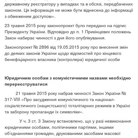
державному реєстратору у випадках та в обсязі, передбачених
законом. Ця інформація не може бути віднесена до інформації
з обмеженим доступом».
23 травня 2015 року законопроект було передано на підпис
Президенту України. Відповідно до п. 1 Прикінцевих положень
Закон набирає чинності з дня його опублікування.
Законопроект № 2896 від 19.05.2015 року про внесення змін
до деяких законів України щодо відомостей про кінцевого
бенефіціарного власника (контролера) юридичної особи
Юридичним особам з комуністичними назвами необхідно
перереєструватися
21 травня 2015 року набрав чинності Закон України №
317-VIII «Про засудження комуністичного та націонал-
соціалістичного (нацистського) тоталітарних режимів в Україні
та заборону пропаганди їх символіки».
У ч. 3 ст. 3 Закону встановлено, що у разі невиконання
юридичними особами, політичними партіями, іншими
об’єднаннями громадян, друкованими засобами масової