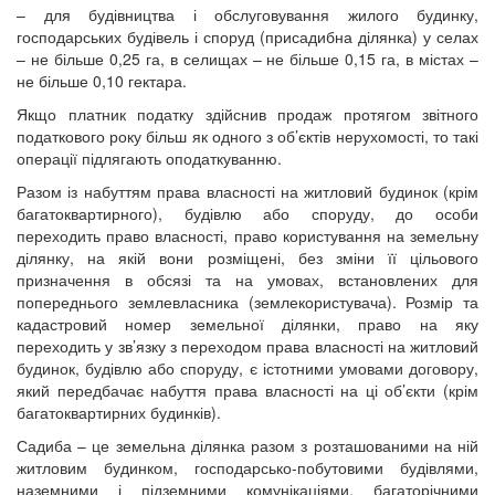
– для будівництва і обслуговування жилого будинку,
господарських будівель і споруд (присадибна ділянка) у селах
– не більше 0,25 га, в селищах – не більше 0,15 га, в містах –
не більше 0,10 гектара.
Якщо платник податку здійснив продаж протягом звітного
податкового року більш як одного з об’єктів нерухомості, то такі
операції підлягають оподаткуванню.
Разом із набуттям права власності на житловий будинок (крім
багатоквартирного), будівлю або споруду, до особи
переходить право власності, право користування на земельну
ділянку, на якій вони розміщені, без зміни її цільового
призначення в обсязі та на умовах, встановлених для
попереднього землевласника (землекористувача). Розмір та
кадастровий номер земельної ділянки, право на яку
переходить у зв’язку з переходом права власності на житловий
будинок, будівлю або споруду, є істотними умовами договору,
який передбачає набуття права власності на ці об’єкти (крім
багатоквартирних будинків).
Садиба – це земельна ділянка разом з розташованими на ній
житловим будинком, господарсько-побутовими будівлями,
наземними і підземними комунікаціями, багаторічними