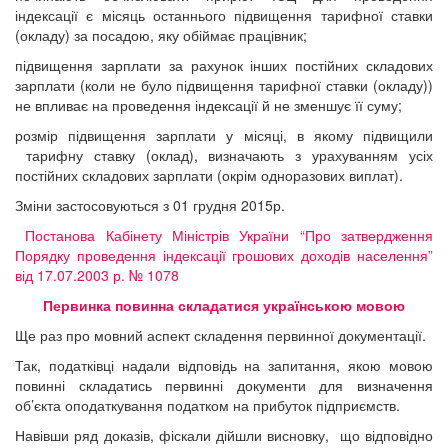
індексації є місяць останнього підвищення тарифної ставки
(окладу) за посадою, яку обіймає працівник;
підвищення зарплати за рахунок інших постійних складових
зарплати (коли не було підвищення тарифної ставки (окладу))
не впливає на проведення індексації й не зменшує її суму;
розмір підвищення зарплати у місяці, в якому підвищили
тарифну ставку (оклад), визначають з урахуванням усіх
постійних складових зарплати (окрім одноразових виплат).
Зміни застосовуються з 01 грудня 2015р.
Постанова Кабінету Міністрів України “Про затвердження
Порядку проведення індексації грошових доходів населення”
від 17.07.2003 р. № 1078
Первинка повинна складатися українською мовою
Ще раз про мовний аспект складення первинної документації.
Так, податківці надали відповідь на запитання, якою мовою
повинні складатись первинні документи для визначення
об’єкта оподаткування податком на прибуток підприємств.
Навівши ряд доказів, фіскали дійшли висновку, що відповідно