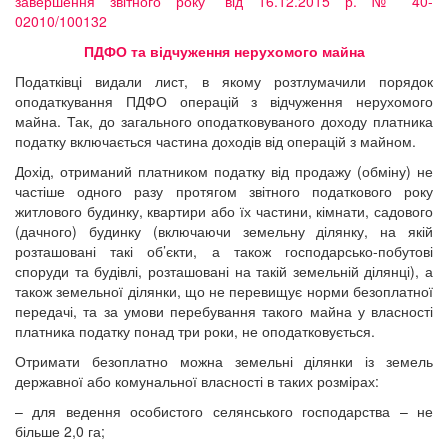
завершення звітного року” від 16.12.2015 р. № 40-
02010/100132
ПДФО та відчуження нерухомого майна
Податківці видали лист, в якому розтлумачили порядок
оподаткування ПДФО операцій з відчуження нерухомого
майна. Так, до загального оподатковуваного доходу платника
податку включається частина доходів від операцій з майном.
Дохід, отриманий платником податку від продажу (обміну) не
частіше одного разу протягом звітного податкового року
житлового будинку, квартири або їх частини, кімнати, садового
(дачного) будинку (включаючи земельну ділянку, на якій
розташовані такі об’єкти, а також господарсько-побутові
споруди та будівлі, розташовані на такій земельній ділянці), а
також земельної ділянки, що не перевищує норми безоплатної
передачі, та за умови перебування такого майна у власності
платника податку понад три роки, не оподатковується.
Отримати безоплатно можна земельні ділянки із земель
державної або комунальної власності в таких розмірах:
– для ведення особистого селянського господарства – не
більше 2,0 га;