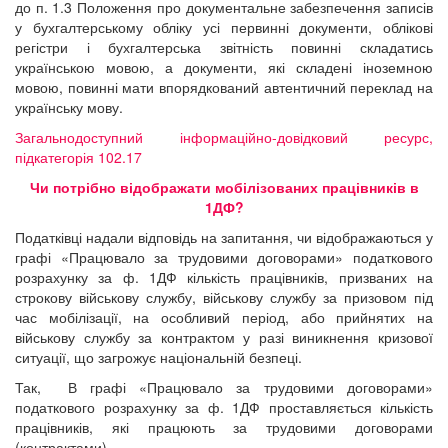
до п. 1.3 Положення про документальне забезпечення записів
у бухгалтерському обліку усі первинні документи, облікові
регістри і бухгалтерська звітність повинні складатись
українською мовою, а документи, які складені іноземною
мовою, повинні мати впорядкований автентичний переклад на
українську мову.
Загальнодоступний інформаційно-довідковий ресурс,
підкатегорія 102.17
Чи потрібно відображати мобілізованих працівників в
1ДФ?
Податківці надали відповідь на запитання, чи відображаються у
графі «Працювало за трудовими договорами» податкового
розрахунку за ф. 1ДФ кількість працівників, призваних на
строкову військову службу, військову службу за призовом під
час мобілізації, на особливий період, або прийнятих на
військову службу за контрактом у разі виникнення кризової
ситуації, що загрожує національній безпеці.
Так, В графі «Працювало за трудовими договорами»
податкового розрахунку за ф. 1ДФ проставляється кількість
працівників, які працюють за трудовими договорами
(контрактами).