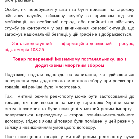
Особи, які перебували у штаті та були призвані на строкову
військову службу, військову службу за призовом під час
мобілізації, на особливий період, або прийняті на військову
службу за контрактом у разі виникнення кризової ситуації, що
загрожує національній безпеці, у цій графі не відображаються.
Загальнодоступний інформаційно-довідковий ресурс,
підкатегорія 103.25
Товар повернений іноземному постачальнику, що з
додатковим імпортним збором
Податківці надали відповідь на запитання, чи здійснюється
повернення сум додаткового імпортного збору при реекспорті
товарів, які раніше було імпортовано.
Так, митний режим реекспорту може бути застосований до
товарів, які при ввезенні на митну територію України мали
статус іноземних та були поміщені у митний режим імпорту і
повертаються нерезиденту – стороні зовнішньоекономічного
договору, згідно з яким ці товари були поміщені у цей режим у
зв’язку з невиконанням умов цього договору.
Після поміщення товарів у митний режим реекспорту суми