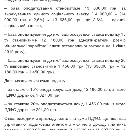
– база оподаткування становитиме 13 636,00 грн, за
вирахуванням єдиного соціального внеску (14 000,00 – (14
000,00 грн х 2,6%) = 13 636,00 грн, де 2,6% — єдиний
соціальний внесок);
– база оподаткування до якої застосовується ставка податку 15
% становитиме 12 180,00 грн (десятикратний розмір
мінімальної заробітної плати встановленої законом на 1 січня
2015 року);
– база оподаткування до якої застосовується ставка податку 20
% відповідно становитиме 1 456,00 грн (13 636,00 грн – 12
180,00 грн = 1 456,00 грн).
Далі визначається сума податку:
– за ставкою 15% оподатковується дохід 12 180,00 грн, з якого
ПДФО дорівнює 1 827,00 грн;
– за ставкою 20% оподатковується дохід 1 456,00 грн, з якого
ПДФО дорівнює 291,20 грн.
Отже, виходячи з прикладу, загальна сума ПДФО, що підлягає
утриманню податковим агентом з місячного доходу платника
податку 14 000,00 грн становить 2 118,20 грн (1 827,00 грн +