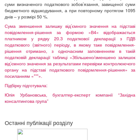
суми визначеного податкового зобов’язання, завищеної суми
бюджетного відшкодування, а при повторному протягом 1095
днів – у розмірі 50 %.
Сума зменшення залишку від’ємного значення на підставі
повідомлення-рішення за формою «В4» відображається
платником у рядку 20.3 податкової декларації з ПДВ
податкового (звітного) періоду, в якому таке повідомлення-
рішення отримано, з одночасним заповненням в такій
податковій декларації таблиці «Збільшено/зменшено залишок
від’ємного значення за результатами перевірки контролюючого
органу на підставі податкового повідомлення-рішення» за
посиланням «***».
Підбірку підготувала:
Юлія Урбановська, бухгалтер-експерт компанії “Західна
консалтингова група”
Останні публікації розділу