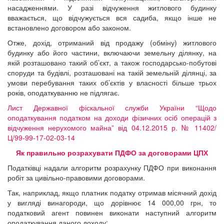
насадженнями. У разі відчуження житлового будинку
вважається, що відчужується вся садиба, якщо інше не
встановлено договором або законом.
Отже, дохід, отриманий від продажу (обміну) житлового
будинку або його частини, включаючи земельну ділянку, на
якій розташовано такий об’єкт, а також господарсько-побутові
споруди та будівлі, розташовані на такій земельній ділянці, за
умови перебування таких об’єктів у власності більше трьох
років, оподаткуванню не підлягає.
Лист Державної фіскальної служби України “Щодо
оподаткування податком на доходи фізичних осіб операцій з
відчуження нерухомого майна” від 04.12.2015 р. № 11402/
Ц/99-99-17-02-03-14
Як правильно розрахувати ПДФО за договорами ЦПХ
Податківці надали алгоритм розрахунку ПДФО при виконання
робіт за цивільно-правовими договорами.
Так, наприклад, якщо платник податку отримав місячний дохід
у вигляді винагороди, що дорівнює 14 000,00 грн, то
податковий агент повинен виконати наступний алгоритм
оподаткування даного доходу: