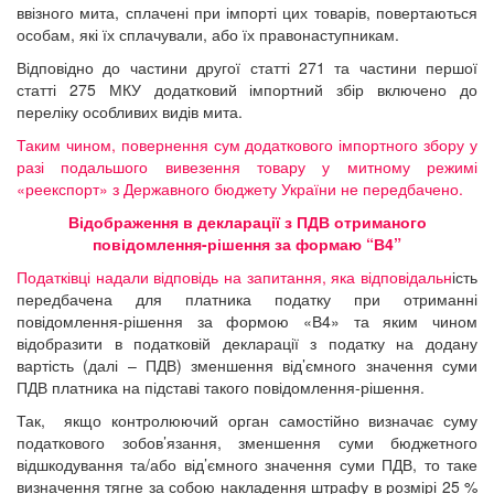
ввізного мита, сплачені при імпорті цих товарів, повертаються
особам, які їх сплачували, або їх правонаступникам.
Відповідно до частини другої статті 271 та частини першої
статті 275 МКУ додатковий імпортний збір включено до
переліку особливих видів мита.
Таким чином, повернення сум додаткового імпортного збору у
разі подальшого вивезення товару у митному режимі
«реекспорт» з Державного бюджету України не передбачено.
Відображення в декларації з ПДВ отриманого
повідомлення-рішення за формаю “В4”
Податківці надали відповідь на запитання, яка відповідальн
ість
передбачена для платника податку при отриманні
повідомлення-рішення за формою «В4» та яким чином
відобразити в податковій декларації з податку на додану
вартість (далі – ПДВ) зменшення від’ємного значення суми
ПДВ платника на підставі такого повідомлення-рішення.
Так, якщо контролюючий орган самостійно визначає суму
податкового зобов’язання, зменшення суми бюджетного
відшкодування та/або від’ємного значення суми ПДВ, то таке
визначення тягне за собою накладення штрафу в розмірі 25 %