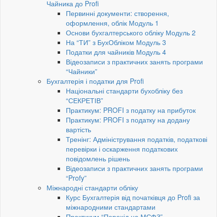
Чайника до Profi
Первинні документи: створення,
оформлення, облік Модуль 1
Основи бухгалтерського обліку Модуль 2
На “ТИ” з БухОбліком Модуль 3
Податки для чайників Модуль 4
Відеозаписи з практичних занять програми
“Чайники”
Бухгалтерія і податки для Profi
Національні стандарти бухобліку без
“СЕКРЕТІВ”
Практикум: PROFI з податку на прибуток
Практикум: PROFI з податку на додану
вартість
Тренінг: Адміністрування податків, податкові
перевірки і оскарження податкових
повідомлень рішень
Відеозаписи з практичних занять програми
“Profy”
Міжнародні стандарти обліку
Курс Бухгалтерія від початківця до Profi за
міжнародними стандартами
Практикум “Перехід на МСФЗ”