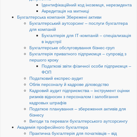
Ідентифікаційний код іноземця, нерезидента
Акредитація на митниці
Бухгалтерська компанія Збережені активи
Бухгалтерський аутсорсинг – послуги бухгалтера
для компаній
Бухгалтерія для ІТ-компаній – спеціализація
в індустрії
Бухгалтерське обслуговування бізнес-груп
Бухгалтерія приватного підприємця – супровід з
першого кроку
Податкові звіти фізичної особи підприємця –
ФОП
Податковий експрес-аудит
Облік персоналу й кадрове діловодство
Кадровий аудит підприємства – інструмент оцінки
ризиків відносин з персоналом і запобігання
кадровых штрафів
Податкое планування – збереження активів для
бізнесу
Вигоди та переваги бухгалтерського аутсорсингу
Академія професійного бухгалтера
Практична бухгалтерія для початківців – від