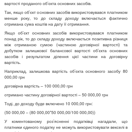
вартості проданого об’єкта основних засобів.
Так, якщо об’єкт основних засобів використовувався платником
менше року, то до складу доходу включається фактично
отримана сума коштів на дату її отримання.
Якщо об’єкт основних засобів використовувався платником
понад рік, то до складу доходу включається позитивна різниця
між отриманою сумою (частиною договірної вартості) та
добутком залишкової балансової вартості об’єкта основних
засобів і результатом ділення цієї частини на договірну
вартість.
Наприклад, залишкова вартість об’єкта основного засобу 80
000,00 грн
договірна вартість – 100 000,00 грн
отримано частину договірної вартості – 50 000,00 грн
Тоді, до доходу буде включено 10 000,00 грн:
(50 000,00 – (80 000,00*50 000,00/100 000,00))
У коментованому роз’ясненні податківці нагадали, що
платники єдиного податку не можуть використовувати векселі в