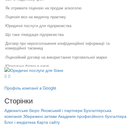
Як отримати ліцензію на продаж алкоголю
Ліцензія моз на медичну практику
Юридичні послуги для підприємства
Що таке ліквідація підприємства
Договір про нерозголошення конфіденційної інформації та
комерційної таємниці
Ліцензійний договір на використання торговельної марки
Юридична фірма в києві
Юридичні послуги для бізнесу
Юридичний супровід бізнесу
Правова консультація
Послуги адвоката
Як правильно укласти договір
Правовий захист інтелектуальної
Послуги адвоката черкаси
у бізнесі
власності
Профіль компанії в Google
Правовий захист електронної
Вартість послуг адвоката київ
Специфіка реєстрації
комерції
Сторінки
потужностей та ведення
Юридичні компанії
Реєстрація, структурування,
державного реєстру: поради
ліквідація бізнесу
фахівців
Порядок розкриття банківської таємниці
Адвокатське бюро Яновський і партнери
Бухгалтерська
Бухгалтерська компанія Збережені
компанія Збережені активи
Академія професійного бухгалтера
Порядок звільнення директора
активи
Юридичний супровід бізнесу львів
Блог і медіатека
Карта сайту
тов
Академія професійного бухгалтера
Реєстрація міжнародної торгової марки
Банкрутство підприємців