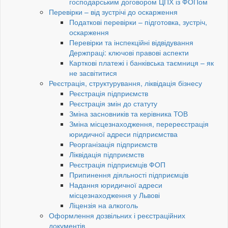
господарським договором ЦПХ із ФОПом
Перевірки – від зустрічі до оскарження
Податкові перевірки – підготовка, зустріч,
оскарження
Перевірки та інспекційні відвідування
Держпраці: ключові правові аспекти
Карткові платежі і банківська таємниця – як
не засвітитися
Реєстрація, структурування, ліквідація бізнесу
Реєстрація підприємств
Реєстрація змін до статуту
Зміна засновників та керівника ТОВ
Зміна місцезнаходження, перереєстрація
юридичної адреси підприємства
Реорганізація підприємств
Ліквідація підприємств
Реєстрація підприємців ФОП
Припинення діяльності підприємців
Надання юридичної адреси
місцезнаходження у Львові
Ліцензія на алкоголь
Оформлення дозвільних і реєстраційних
документів