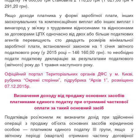
291,20 грн).
Якщо доходи платника у формі заробітної плати, інших
заохочувальних та компенсаційних виплат або інших виплат і
винагород у зв’язку з трудовими відносинами та відносинами
за договорами ЦПХ одночасно від двох або більше податкових
агентів перевищують сто двадцять розмірів мінімальної
заробітної плати, встановленої законом на 1 січня звітного
податкового року (у 2015 році – 146 160,00 грн). то необхідно
подати податкову декларацію за результатами податкового
(звітного) року до 1 травня наступного року.
Офіційний портал Територіальних органів ДФС у м. Києві,
рубрика “Окремі сторінки”, підрубрика “Архів 1”, розміщено
07.12.2015р.
Визначення доходу від продажу основних засобів
платниками єдиного податку при отриманні часткової
оплати за такий основний засіб
Податківців роз’яснили як визначити дохід при здійсненні
операції з продажу об’єкта основних засобів юридичною
особою — платником єдиного податку ІІІ групи, якщо у
звітному періоді (кварталі) отримано частину договірної