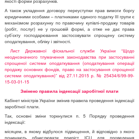
якості форми розрахунків.
А також укладення договору переуступки прав вимоги боргу
юридичними особами – платниками єдиного податку ІІІ групи є
механізмом розрахунку по правочину купівлі-продажу товарів
(робіт, послуг) не у грошовій формі, а отже не дає права
суб’єкту господарювання застосовувати спрощену систему
оподаткування, обліку і звітності.
Лист Державної фіскальної служби України “Щодо
неоднозначного тлумачення законодавства при застосуванні
спрощеної системи оподаткування (оподаткування операції
продажу основних фондів, право на застосування спрощеної
системи оподаткування)” від 27.11.2015 р. № 25434/6/99-99-
15-03-01-15
Змінено правила індексації заробітної плати
Кабінет міністрів України змінив правила проведення індексації
заробітної плати.
Так, основні зміни торкнулися п. 5 Порядку проведення
індексації:
місяцем, в якому відбулося підвищення, й відповідно з якого
починають обчислювати приріст ІСЦ для проведення