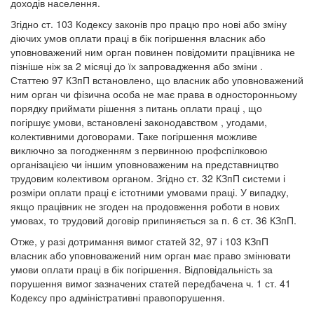
доходів населення.
Згідно ст. 103 Кодексу законів про працю про нові або зміну
діючих умов оплати праці в бік погіршення власник або
уповноважений ним орган повинен повідомити працівника не
пізніше ніж за 2 місяці до їх запровадження або зміни .
Статтею 97 КЗпП встановлено, що власник або уповноважений
ним орган чи фізична особа не має права в односторонньому
порядку приймати рішення з питань оплати праці , що
погіршує умови, встановлені законодавством , угодами,
колективними договорами. Таке погіршення можливе
виключно за погодженням з первинною профспілковою
організацією чи іншим уповноваженим на представництво
трудовим колективом органом. Згідно ст. 32 КЗпП системи і
розміри оплати праці є істотними умовами праці. У випадку,
якщо працівник не згоден на продовження роботи в нових
умовах, то трудовий договір припиняється за п. 6 ст. 36 КЗпП.
Отже, у разі дотримання вимог статей 32, 97 і 103 КЗпП
власник або уповноважений ним орган має право змінювати
умови оплати праці в бік погіршення. Відповідальність за
порушення вимог зазначених статей передбачена ч. 1 ст. 41
Кодексу про адміністративні правопорушення.