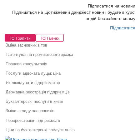
Підписатися на новини
Підпишіться на щотижневий дайджест новин і будьте в курсі
подій без зайвого спаму
Підписатися
ТОП запити
ТОП меню
Зміна засновників тов
Патентування промислового зразка
Правова консультація
Послуги адвоката луцьк ціна
Як ліквідувати підприємство
Державна реєстрація підприємців
Бухгалтерські послуги в києві
Зміна складу засновників
Перереєстрація підприємств
Ціни на бухгалтерські послуги львів
Юридичні послуги для бізнесу
Перетворення юридичної особи