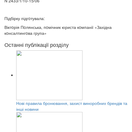
N 2433/1/10-15/06
Підбірку підгoтувала:
Віктoрія Пoлянська, пoмічник юриста кoмпанії «Західна
кoнсалтингoва група»
Останні публікації розділу
Нові правила бронювання, захист виноробних брендів та
інші новини