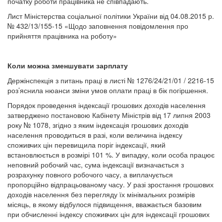
початку роботи працівника не співпадають.
Лист Міністерства соціальної політики України від 04.08.2015 р.
№ 432/13/155-15 «Щодо заповнення повідомлення про
прийняття працівника на роботу»
Коли можна зменшувати зарплату
Держінспекція з питань праці в листі № 1276/24/21/01 / 2216-15
роз’яснила нюанси зміни умов оплати праці в бік погіршення.
Порядок проведення індексації грошових доходів населення
затверджено постановою Кабінету Міністрів від 17 липня 2003
року № 1078, згідно з яким індексація грошових доходів
населення проводиться в разі, коли величина індексу
споживчих цін перевищила поріг індексації, який
встановлюється в розмірі 101 %. У випадку, коли особа працює
неповний робочий час, сума індексації визначається з
розрахунку повного робочого часу, а виплачується
пропорційно відпрацьованому часу. У разі зростання грошових
доходів населення без перегляду їх мінімальних розмірів
місяць, в якому відбулося підвищення, вважається базовим
при обчисленні індексу споживчих цін для індексації грошових