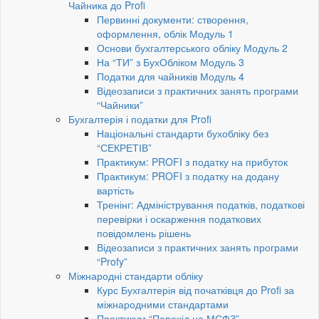
Чайника до Profi
Первинні документи: створення,
оформлення, облік Модуль 1
Основи бухгалтерського обліку Модуль 2
На “ТИ” з БухОбліком Модуль 3
Податки для чайників Модуль 4
Відеозаписи з практичних занять програми
“Чайники”
Бухгалтерія і податки для Profi
Національні стандарти бухобліку без
“СЕКРЕТІВ”
Практикум: PROFI з податку на прибуток
Практикум: PROFI з податку на додану
вартість
Тренінг: Адміністрування податків, податкові
перевірки і оскарження податкових
повідомлень рішень
Відеозаписи з практичних занять програми
“Profy”
Міжнародні стандарти обліку
Курс Бухгалтерія від початківця до Profi за
міжнародними стандартами
Практикум “Перехід на МСФЗ”