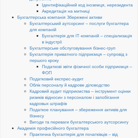
Ідентифікаційний код іноземця, нерезидента
Акредитація на митниці
Бухгалтерська компанія Збережені активи
Бухгалтерський аутсорсинг – послуги бухгалтера
для компаній
Бухгалтерія для ІТ-компаній – спеціализація
в індустрії
Бухгалтерське обслуговування бізнес-груп
Бухгалтерія приватного підприємця – супровід з
першого кроку
Податкові звіти фізичної особи підприємця –
ФОП
Податковий експрес-аудит
Облік персоналу й кадрове діловодство
Кадровий аудит підприємства – інструмент оцінки
ризиків відносин з персоналом і запобігання
кадровых штрафів
Податкое планування – збереження активів для
бізнесу
Вигоди та переваги бухгалтерського аутсорсингу
Академія професійного бухгалтера
Практична бухгалтерія для початківців – від