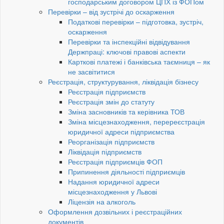
господарським договором ЦПХ із ФОПом
Перевірки – від зустрічі до оскарження
Податкові перевірки – підготовка, зустріч,
оскарження
Перевірки та інспекційні відвідування
Держпраці: ключові правові аспекти
Карткові платежі і банківська таємниця – як
не засвітитися
Реєстрація, структурування, ліквідація бізнесу
Реєстрація підприємств
Реєстрація змін до статуту
Зміна засновників та керівника ТОВ
Зміна місцезнаходження, перереєстрація
юридичної адреси підприємства
Реорганізація підприємств
Ліквідація підприємств
Реєстрація підприємців ФОП
Припинення діяльності підприємців
Надання юридичної адреси
місцезнаходження у Львові
Ліцензія на алкоголь
Оформлення дозвільних і реєстраційних
документів