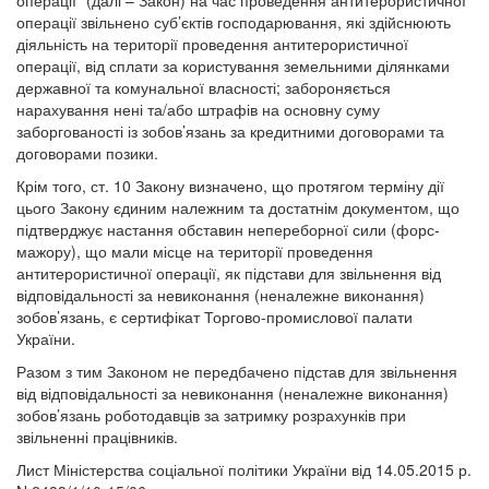
операції” (далі – Закон) на час проведення антитерористичної
операції звільнено суб’єктів господарювання, які здійснюють
діяльність на території проведення антитерористичної
операції, від сплати за користування земельними ділянками
державної та комунальної власності; забороняється
нарахування нені та/або штрафів на основну суму
заборгованості із зобов’язань за кредитними договорами та
договорами позики.
Крім того, ст. 10 Закону визначено, що протягом терміну дії
цього Закону єдиним належним та достатнім документом, що
підтверджує настання обставин непереборної сили (форс-
мажору), що мали місце на території проведення
антитерористичної операції, як підстави для звільнення від
відповідальності за невиконання (неналежне виконання)
зобов’язань, є сертифікат Торгово-промислової палати
України.
Разом з тим Законом не передбачено підстав для звільнення
від відповідальності за невиконання (неналежне виконання)
зобов’язань роботодавців за затримку розрахунків при
звільненні працівників.
Лист Міністерства соціальної політики України від 14.05.2015 р.