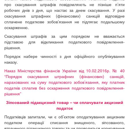
про скасування штрафів повідомляють не пізніше п’яти
робочих днів з дня, що настає за днем скасування. У разі
скасування штрафних (фінансових) санкцій відповідне
сплачене податкове зобов’язання не підлягає подальшому
оскарженню.
Скасування штрафів за цим порядком не вважається
підставою для відкликання податкового повідомлення-
рішення.
Порядок набере чинності з дня офіційного опублікування
наказу.
Наказ Міністерства фінансів України від 10.02.2016р. № 40
“Порядок скасування штрафних (фінансових) санкцій,
нарахованих на суму податкового зобов’язання, яку платник
податків сплатив без оскарження податкового повідомлення-
рішення”
Зіпсований підакцизний товар – чи сплачувати акцизний
податок
Податківців запитали, чи є об’єктом оподаткування акцизним
податком операції списання знищеного, зіпсованого,
втраченого підакцизного товару та чи проводиться коригування