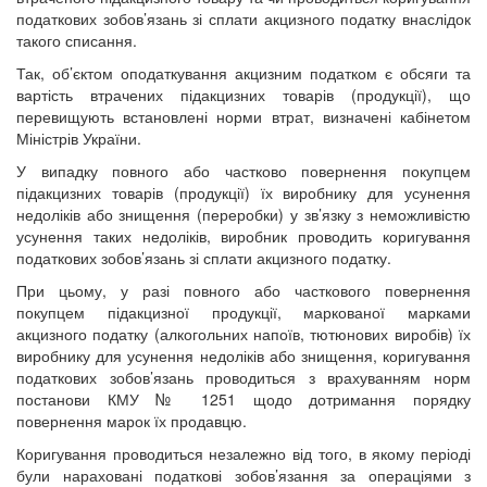
податкових зобов’язань зі сплати акцизного податку внаслідок
такого списання.
Так, об’єктом оподаткування акцизним податком є обсяги та
вартість втрачених підакцизних товарів (продукції), що
перевищують встановлені норми втрат, визначені кабінетом
Міністрів України.
У випадку повного або частково повернення покупцем
підакцизних товарів (продукції) їх виробнику для усунення
недоліків або знищення (переробки) у зв’язку з неможливістю
усунення таких недоліків, виробник проводить коригування
податкових зобов’язань зі сплати акцизного податку.
При цьому, у разі повного або часткового повернення
покупцем підакцизної продукції, маркованої марками
акцизного податку (алкогольних напоїв, тютюнових виробів) їх
виробнику для усунення недоліків або знищення, коригування
податкових зобов’язань проводиться з врахуванням норм
постанови КМУ № 1251 щодо дотримання порядку
повернення марок їх продавцю.
Коригування проводиться незалежно від того, в якому періоді
були нараховані податкові зобов’язання за операціями з