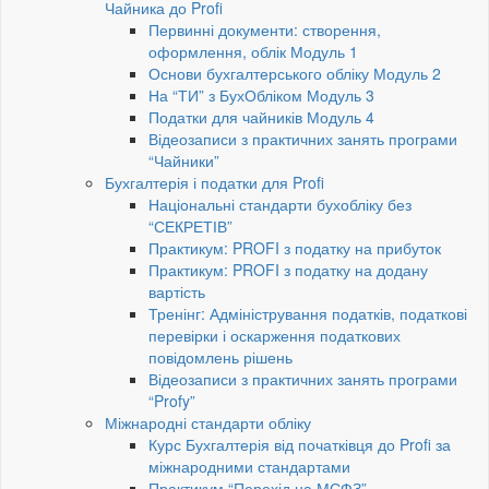
Чайника до Profi
Первинні документи: створення,
оформлення, облік Модуль 1
Основи бухгалтерського обліку Модуль 2
На “ТИ” з БухОбліком Модуль 3
Податки для чайників Модуль 4
Відеозаписи з практичних занять програми
“Чайники”
Бухгалтерія і податки для Profi
Національні стандарти бухобліку без
“СЕКРЕТІВ”
Практикум: PROFI з податку на прибуток
Практикум: PROFI з податку на додану
вартість
Тренінг: Адміністрування податків, податкові
перевірки і оскарження податкових
повідомлень рішень
Відеозаписи з практичних занять програми
“Profy”
Міжнародні стандарти обліку
Курс Бухгалтерія від початківця до Profi за
міжнародними стандартами
Практикум “Перехід на МСФЗ”