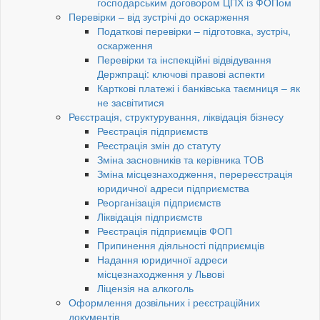
господарським договором ЦПХ із ФОПом
Перевірки – від зустрічі до оскарження
Податкові перевірки – підготовка, зустріч,
оскарження
Перевірки та інспекційні відвідування
Держпраці: ключові правові аспекти
Карткові платежі і банківська таємниця – як
не засвітитися
Реєстрація, структурування, ліквідація бізнесу
Реєстрація підприємств
Реєстрація змін до статуту
Зміна засновників та керівника ТОВ
Зміна місцезнаходження, перереєстрація
юридичної адреси підприємства
Реорганізація підприємств
Ліквідація підприємств
Реєстрація підприємців ФОП
Припинення діяльності підприємців
Надання юридичної адреси
місцезнаходження у Львові
Ліцензія на алкоголь
Оформлення дозвільних і реєстраційних
документів