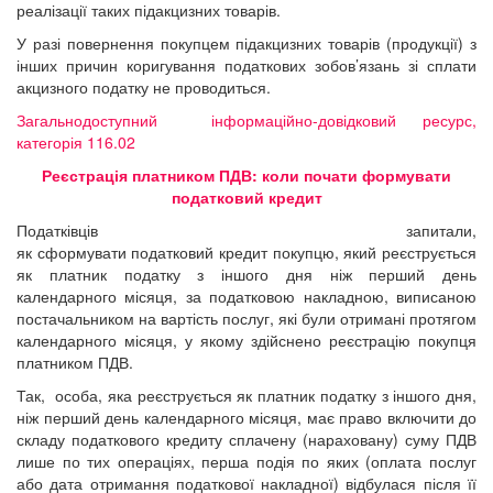
реалізації таких підакцизних товарів.
У разі повернення покупцем підакцизних товарів (продукції) з
інших причин коригування податкових зобов’язань зі сплати
акцизного податку не проводиться.
Загальнодоступний інформаційно-довідковий ресурс,
категорія 116.02
Реєстрація платником ПДВ: коли почати формувати
податковий кредит
Податківців запитали,
як сформувати податковий кредит покупцю, який реєструється
як платник податку з іншого дня ніж перший день
календарного місяця, за податковою накладною, виписаною
постачальником на вартість послуг, які були отримані протягом
календарного місяця, у якому здійснено реєстрацію покупця
платником ПДВ.
Так, особа, яка реєструється як платник податку з іншого дня,
ніж перший день календарного місяця, має право включити до
складу податкового кредиту сплачену (нараховану) суму ПДВ
лише по тих операціях, перша подія по яких (оплата послуг
або дата отримання податкової накладної) відбулася після її