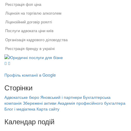
Реєстрація фоп ціна
Ліцензія на торгівлю алкоголем
Ліцензійний договір роялті
Послуги адвоката ціни київ
Організація кадрового діловодства
Реєстрація бренду в україні
Юридичні послуги для бізнесу
Податковий адвокат київ
Юридичний супровід бізнесу
Послуги адвоката
Оформлення авторського права на твір
Як правильно укласти договір
Правовий захист інтелектуальної
у бізнесі
власності
Міжнародні національні стандарти бухобліку
Профіль компанії в Google
Правовий захист електронної
Специфіка реєстрації
Послуги адвоката ціни рівне
комерції
Сторінки
потужностей та ведення
Реєстрація, структурування,
державного реєстру: поради
Ведення бухгалтерії приватного підприємця на єдиному податку
ліквідація бізнесу
фахівців
Адвокатське бюро Яновський і партнери
Бухгалтерська
Бухгалтерська компанія Збережені
Припинення підприємницької діяльності
компанія Збережені активи
Академія професійного бухгалтера
Порядок звільнення директора
активи
Блог і медіатека
Карта сайту
тов
Закон про реєстрацію юридичних осіб і фізичних осіб
Академія професійного бухгалтера
підприємців
Банкрутство підприємців
Календар подій
(ФОП)
Порядок реєстрації юридичних осіб та фізичних осіб
підприємців
На найближчі дати немає подій