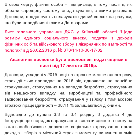
В свою чергу, фізичні особи – підприємці, в тому числі ті, які
обрали спрощену систему оподаткування, з якими розірвано
Договори, продовжують сплачувати єдиний внесок на рахунки,
що були передбачені такими Договорами.
Лист головного управління ДФС у Київській області “Щодо
розміру єдиного соціального внеску, податку з доходів
фізичних осіб та військового збору з лікарняних по вагітності та
пологах” від 26.02.2016 р. № 373/14/10-36-17-02
Аналогічні висновки були висловлені податківцями в
листі від 17 лютого 2016р.
Договори, укладені у 2015 році на строк не менше одного року,
строк дії яких припадає на 2016 рік, одночасно на пенсійне
страхування, страхування на випадок безробіття, страхування
від нещасного випадку на виробництві та професійного
захворювання безробіття, страхування у зв’язку з тимчасовою
втратою працездатності – 38,11 % залишаються діючими.
Відповідно до пунктів 3.3 та 3.4 розділу 3 додатка 4 до
Інструкції про порядок нарахування і сплати єдиного внеску на
загальнообов’язкове державне соціальне страхування орган
доходів і зборів в місячний строк з моменту виникнення змін