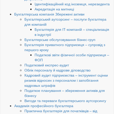
Ідентифікаційний код іноземця, нерезидента
Акредитація на митниці
Бухгалтерська компанія Збережені активи
Бухгалтерський аутсорсинг – послуги бухгалтера
для компаній
Бухгалтерія для ІТ-компаній – спеціализація
в індустрії
Бухгалтерське обслуговування бізнес-груп
Бухгалтерія приватного підприємця – супровід з
першого кроку
Податкові звіти фізичної особи підприємця –
ФОП
Податковий експрес-аудит
Облік персоналу й кадрове діловодство
Кадровий аудит підприємства – інструмент оцінки
ризиків відносин з персоналом і запобігання
кадровых штрафів
Податкое планування – збереження активів для
бізнесу
Вигоди та переваги бухгалтерського аутсорсингу
Академія професійного бухгалтера
Практична бухгалтерія для початківців – від