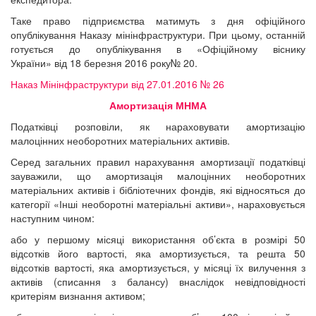
Таке право підприємства матимуть з дня офіційного
опублікування Наказу мінінфраструктури. При цьому, останній
готується до опублікування в «Офіційному віснику
України» від 18 березня 2016 року№ 20.
Наказ Мінінфраструктури від 27.01.2016 № 26
Амортизація МНМА
Податківці розповіли, як нараховувати амортизацію
малоцінних необоротних матеріальних активів.
Серед загальних правил нарахування амортизації податківці
зауважили, що амортизація малоцінних необоротних
матеріальних активів і бібліотечних фондів, які відносяться до
категорії «Інші необоротні матеріальні активи», нараховується
наступним чином:
або у першому місяці використання об’єкта в розмірі 50
відсотків його вартості, яка амортизується, та решта 50
відсотків вартості, яка амортизується, у місяці їх вилучення з
активів (списання з балансу) внаслідок невідповідності
критеріям визнання активом;