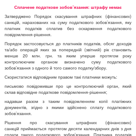
Сплачене податкове зобов’язання: штрафу немає
Затверджено Порядок скасування штрафних (фінансових)
санкцій, нарахованих на суму податкового зобов’язання, яку
платник податків сплатив без оскарження податкового
повідомлення-рішення.
Порядок застосовується до платників податків, обсяг доходів
та/або операцій яких за попередній (звітний) рік становить
менше 20 млн. грн. та яким уперше протягом року
контролюючим органом визначено суму податкового
зобов’язання з одного й того самого податку/збору.
Скористатися відповідним правом такі платники можуть:
письмово повідомивши про це контролюючий орган, який
склав відповідне податкове повідомлення-рішення;
надавши разом з таким повідомленням копії платіжних
документів, згідно з якими здійснено сплату податкового
зобов’язання.
Рішення про скасування штрафних (фінансових)
санкцій приймається протягом десяти календарних днів з дня
сплати такого податкового зобов’язання. Платника податків