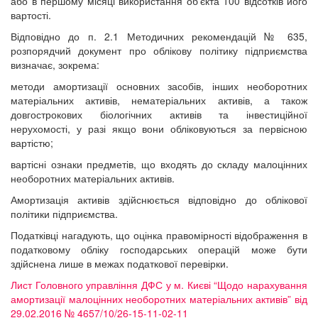
або в першому місяці використання об’єкта 100 відсотків його
вартості.
Відповідно до п. 2.1 Методичних рекомендацій № 635,
розпорядчий документ про облікову політику підприємства
визначає, зокрема:
методи амортизації основних засобів, інших необоротних
матеріальних активів, нематеріальних активів, а також
довгострокових біологічних активів та інвестиційної
нерухомості, у разі якщо вони обліковуються за первісною
вартістю;
вартісні ознаки предметів, що входять до складу малоцінних
необоротних матеріальних активів.
Амортизація активів здійснюється відповідно до облікової
політики підприємства.
Податківці нагадують, що оцінка правомірності відображення в
податковому обліку господарських операцій може бути
здійснена лише в межах податкової перевірки.
Лист Головного управління ДФС у м. Києві “Щодо нарахування
амортизації малоцінних необоротних матеріальних активів” від
29.02.2016 № 4657/10/26-15-11-02-11