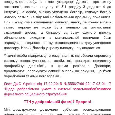
повідомляє особу, з якою укладено Договір, про зміну
показників, зазначених у пункті 3.1 розділу 3 додатка 4 до
Інструкції, а особа, з якою укладено Договір, сплачує його у
новому розмірі на підставі Повідомлення про зміну показників.
При цьому сума сплаченого єдиного внеску за кожен місяць
такого періоду не може бути меншою за мінімальний
страховий внесок та більшою за суму єдиного внеску,
обчисленого виходячи з максимальної величини бази
нарахування єдиного внеску, встановлених на дату укладення
договору. Новий Договір у цьому випадку не укладається
Фізичні особи-підприємці, в тому числі ті, які обрали спрощену
систему оподаткування, та особи, які провадять незалежну
професійну діяльність, з якими розірвано Договори,
продовжують сплачувати єдиний внесок на рахунки, що були
передбачені такими Договорами.
Лист ДФС України від 17.02.2015 №5556/7/99-99-17-03-01-17
“Щодо добровільної участі в системі загальнообов’язкового
державного соціального страхування”
ТТН у добровільній формі? Прорив!
Мінінфраструктури дозволило суб’єктам господарювання
оформляти товарно-транспортну накладну без дотримання