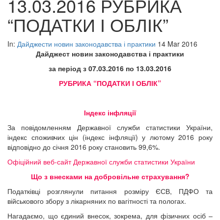
13.03.2016 РУБРИКА
“ПОДАТКИ І ОБЛІК”
In:
Дайджести новин законодавства і практики
14 Mar 2016
Дайджест новин законодавства і практики
за період з
07
.
03
.201
6
по
13
.
0
3
.201
6
РУБРИКА “ПОДАТКИ І ОБЛІК”
Індекс інфляції
За повідомленням Державної служби статистики України,
індекс споживчих цін (індекс інфляції) у лютому 2016 року
відповідно до січня 2016 року становить 99,6%.
Офіційний веб-сайт Державної служби статистики України
Що з внесками на добровільне страхування?
Податківці розглянули питання розміру ЄСВ, ПДФО та
військового збору з лікарняних по вагітності та пологах.
Нагадаємо, що єдиний внесок, зокрема, для фізичних осіб –