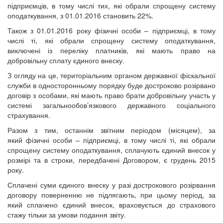
підприємців, в тому числі тих, які обрали спрощену систему
оподаткування, з 01.01.2016 становить 22%.
Також з 01.01.2016 року фізичні особи – підприємці, в тому
числі ті, які обрали спрощену систему оподаткування,
виключені із переліку платників, які мають право на
добровільну сплату єдиного внеску.
З огляду на це, територіальним органом державної фіскальної
служби в односторонньому порядку буде достроково розірвано
договір з особами, які мають право брати добровільну участь у
системі загальнообов’язкового державного соціального
страхування.
Разом з тим, останнім звітним періодом (місяцем), за
який фізичні особи – підприємці, в тому числі ті, які обрали
спрощену систему оподаткування, сплачують єдиний внесок у
розмірі та в строки, передбачені Договором, є грудень 2015
року.
Сплачені суми єдиного внеску у разі дострокового розірвання
договору поверненню не підлягають, при цьому період, за
який сплачено єдиний внесок, враховується до страхового
стажу тільки за умови подання звіту.