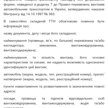
форми, наведеної в додатку 7 до Правил перевезень вантажів
автомобільним транспортом в Україні, затверджених наказом
Мінтрансу від 14.10.1997 № 363.
В самостійно складеній ТТН обов’язково повинна бути
інформація про:
назву документа, дату і місце його складання;
найменування (прізвище, ім’я, по батькові) перевізника та/або
експедитора, замовника, вантажовідправника,
вантажоодержувача;
найменування та кількість вантажу, його основні
характеристики та ознаки, які надають можливість однозначно
ідентифікувати цей вантаж;
автомобіль (марка, модель, тип, реєстраційний номер), причіп/
напівпричіп (марка, модель, тип, реєстраційний номер);
пункти навантаження та розвантаження із зазначенням повної
адреси;
посади, прізвища та підписів відповідальних осіб
вантажовідправника, вантажоодержувача, водія та/або
експедитора.