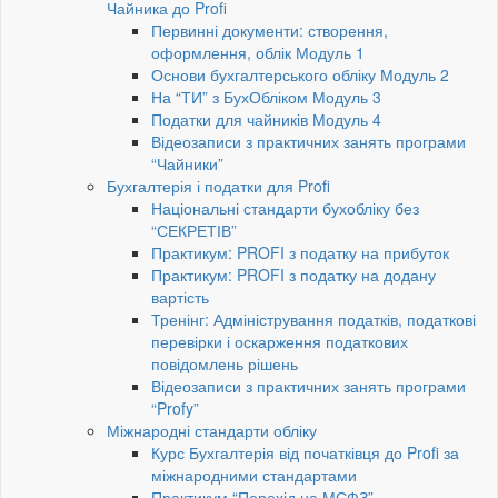
Чайника до Profi
Первинні документи: створення,
оформлення, облік Модуль 1
Основи бухгалтерського обліку Модуль 2
На “ТИ” з БухОбліком Модуль 3
Податки для чайників Модуль 4
Відеозаписи з практичних занять програми
“Чайники”
Бухгалтерія і податки для Profi
Національні стандарти бухобліку без
“СЕКРЕТІВ”
Практикум: PROFI з податку на прибуток
Практикум: PROFI з податку на додану
вартість
Тренінг: Адміністрування податків, податкові
перевірки і оскарження податкових
повідомлень рішень
Відеозаписи з практичних занять програми
“Profy”
Міжнародні стандарти обліку
Курс Бухгалтерія від початківця до Profi за
міжнародними стандартами
Практикум “Перехід на МСФЗ”