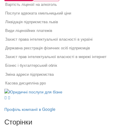
Вартість ліцензії на алкоголь
Послуги адвоката хмельницький ціни
Ліквідація підприємства львів
Види ліцензійних платежів
Захист права інтелектуальної власності в україні
Державна реєстрація фізичних осіб підприємців
Захист прав інтелектуальної власності в мережі інтернет
Бізнес і бухгалтерський облік
Зміна адреси підприємства
Касова дисципліна рро
Юридичні послуги для бізнесу
Ліцензія для працевлаштування за кордоном
Юридичний супровід бізнесу
Послуги адвоката
Виключення учасника зі складу тов
Як правильно укласти договір
Правовий захист інтелектуальної
у бізнесі
власності
Припинення діяльності фізичної особи підприємця
Профіль компанії в Google
Правовий захист електронної
Специфіка реєстрації
Бухгалтерські it послуги львів
комерції
Сторінки
потужностей та ведення
Реєстрація, структурування,
державного реєстру: поради
Ліцензійний договір на використання твору
ліквідація бізнесу
фахівців