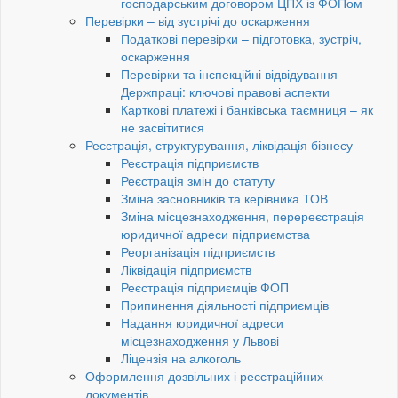
господарським договором ЦПХ із ФОПом
Перевірки – від зустрічі до оскарження
Податкові перевірки – підготовка, зустріч,
оскарження
Перевірки та інспекційні відвідування
Держпраці: ключові правові аспекти
Карткові платежі і банківська таємниця – як
не засвітитися
Реєстрація, структурування, ліквідація бізнесу
Реєстрація підприємств
Реєстрація змін до статуту
Зміна засновників та керівника ТОВ
Зміна місцезнаходження, перереєстрація
юридичної адреси підприємства
Реорганізація підприємств
Ліквідація підприємств
Реєстрація підприємців ФОП
Припинення діяльності підприємців
Надання юридичної адреси
місцезнаходження у Львові
Ліцензія на алкоголь
Оформлення дозвільних і реєстраційних
документів