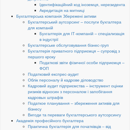
Ідентифікаційний код іноземця, нерезидента
Акредитація на митниці
Бухгалтерська компанія Збережені активи
Бухгалтерський аутсорсинг – послуги бухгалтера
для компаній
Бухгалтерія для ІТ-компаній – спеціализація
в індустрії
Бухгалтерське обслуговування бізнес-груп
Бухгалтерія приватного підприємця – супровід з
першого кроку
Податкові звіти фізичної особи підприємця –
ФОП
Податковий експрес-аудит
Облік персоналу й кадрове діловодство
Кадровий аудит підприємства – інструмент оцінки
ризиків відносин з персоналом і запобігання
кадровых штрафів
Податкое планування – збереження активів для
бізнесу
Вигоди та переваги бухгалтерського аутсорсингу
Академія професійного бухгалтера
Практична бухгалтерія для початківців – від