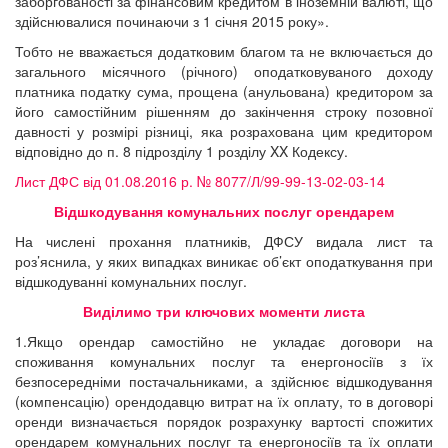
заборгованості за фінансовим кредитом в іноземній валюті, що
здійснювалися починаючи з 1 січня 2015 року».
Тобто не вважається додатковим благом та не включається до
загального місячного (річного) оподатковуваного доходу
платника податку сума, прощена (анульована) кредитором за
його самостійним рішенням до закінчення строку позовної
давності у розмірі різниці, яка розрахована цим кредитором
відповідно до п. 8 підрозділу 1 розділу XX Кодексу.
Лист ДФС від 01.08.2016 р. № 8077/Л/99-99-13-02-03-14
Відшкодування комунальних послуг орендарем
На числені прохання платників, ДФСУ видала лист та
роз’яснила, у яких випадках виникає об’єкт оподаткування при
відшкодуванні комунальних послуг.
Виділимо три ключових моменти листа
1.Якщо орендар самостійно не укладає договори на
споживання комунальних послуг та енергоносіїв з їх
безпосередніми постачальниками, а здійснює відшкодування
(компенсацію) орендодавцю витрат на їх оплату, то в договорі
оренди визначається порядок розрахунку вартості спожитих
орендарем комунальних послуг та енергоносіїв та їх оплати