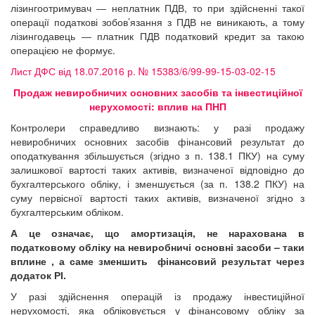
лізингоотримувач ― неплатник ПДВ, то при здійсненні такої
операції податкові зобов’язання з ПДВ не виникають, а тому
лізингодавець ― платник ПДВ податковий кредит за такою
операцією не формує.
Лист ДФС від 18.07.2016 р. № 15383/6/99-99-15-03-02-15
Продаж невиробничих основних засобів та інвестиційної
нерухомості: вплив на ПНП
Контролери справедливо визнають: у разі продажу
невиробничих основних засобів фінансовий результат до
оподаткування збільшується (згідно з п. 138.1 ПКУ) на суму
залишкової вартості таких активів, визначеної відповідно до
бухгалтерського обліку, і зменшується (за п. 138.2 ПКУ) на
суму первісної вартості таких активів, визначеної згідно з
бухгалтерським обліком.
А це означає, що амортизація, не нарахована в
податковому обліку на невиробничі основні засоби – таки
вплине , а саме зменшить фінансовий результат через
додаток РІ.
У разі здійснення операцій із продажу інвестиційної
нерухомості, яка обліковується у фінансовому обліку за