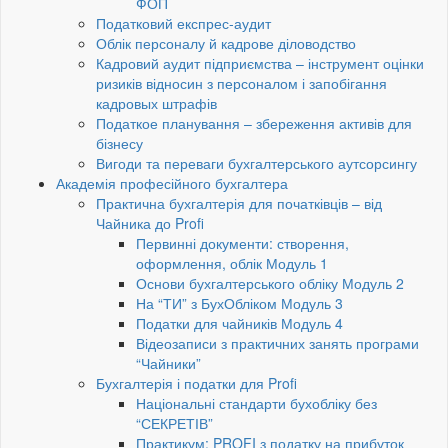
ФОП
Податковий експрес-аудит
Облік персоналу й кадрове діловодство
Кадровий аудит підприємства – інструмент оцінки
ризиків відносин з персоналом і запобігання
кадровых штрафів
Податкое планування – збереження активів для
бізнесу
Вигоди та переваги бухгалтерського аутсорсингу
Академія професійного бухгалтера
Практична бухгалтерія для початківців – від
Чайника до Profi
Первинні документи: створення,
оформлення, облік Модуль 1
Основи бухгалтерського обліку Модуль 2
На “ТИ” з БухОбліком Модуль 3
Податки для чайників Модуль 4
Відеозаписи з практичних занять програми
“Чайники”
Бухгалтерія і податки для Profi
Національні стандарти бухобліку без
“СЕКРЕТІВ”
Практикум: PROFI з податку на прибуток