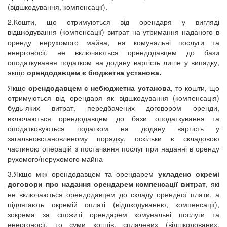
(відшкодування, компенсації).
2.Кошти, що отримуються від орендаря у вигляді
відшкодування (компенсації) витрат на утримання наданого в
оренду нерухомого майна, на комунальні послуги та
енергоносії, не включаються орендодавцем до бази
оподаткування податком на додану вартість лише у випадку,
якщо
орендодавцем є бюджетна установа.
Якщо
орендодавцем є небюджетна установа
, то кошти, що
отримуються від орендаря як відшкодування (компенсація)
будь-яких витрат, передбачених договором оренди,
включаються орендодавцем до бази оподаткування та
оподатковуються податком на додану вартість у
загальновстановленому порядку, оскільки є складовою
частиною операцій з постачання послуг при наданні в оренду
рухомого/нерухомого майна
3.Якщо між орендодавцем та орендарем
укладено окремі
договори про надання орендарем компенсації витрат
, які
не включаються орендодавцем до складу орендної плати, а
підлягають окремій оплаті (відшкодуванню, компенсації),
зокрема за спожиті орендарем комунальні послуги та
енергоносії, то суми коштів, сплачених (відшкодованих,