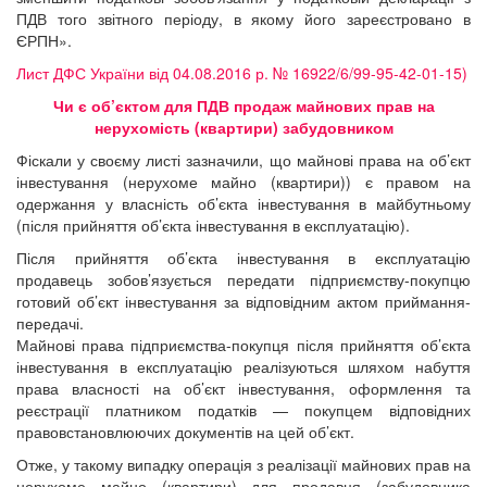
ПДВ того звітного періоду, в якому його зареєстровано в
ЄРПН».
Лист ДФС України від 04.08.2016 р. № 16922/6/99-95-42-01-15)
Чи є об’єктом для ПДВ продаж майнових прав на
нерухомість (квартири) забудовником
Фіскали у своєму листі зазначили, що майнові права на об’єкт
інвестування (нерухоме майно (квартири)) є правом на
одержання у власність об’єкта інвестування в майбутньому
(після прийняття об’єкта інвестування в експлуатацію).
Після прийняття об’єкта інвестування в експлуатацію
продавець зобов’язується передати підприємству-покупцю
готовий об’єкт інвестування за відповідним актом приймання-
передачі.
Майнові права підприємства-покупця після прийняття об’єкта
інвестування в експлуатацію реалізуються шляхом набуття
права власності на об’єкт інвестування, оформлення та
реєстрації платником податків — покупцем відповідних
правовстановлюючих документів на цей об’єкт.
Отже, у такому випадку операція з реалізації майнових прав на
нерухоме майно (квартири) для продавця (забудовника