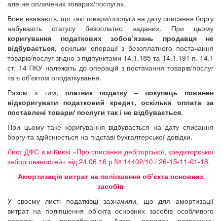
але не оплачених товарах/послугах.
Вони вважають, що такі товари/послуги на дату списання боргу
набувають статусу безоплатно наданих. При цьому
коригування податкових зобов’язань продавця не
відбувається
, оскільки операції з безоплатного постачання
товарів/послуг згідно з підпунктами 14.1.185 та 14.1.191 п. 14.1
ст. 14 ПКУ належать до операцій з постачання товарів/послуг
та є об’єктом оподаткування.
Разом з тим,
платник податку – покупець повинен
відкоригувати податковий кредит, оскільки оплата за
поставлені товари/ послуги так і не відбувається
.
При цьому таке коригування відбувається на дату списання
боргу та здійснюється на підставі бухгалтерської довідки.
Лист ДФС в м.Києві «Про списання дебіторської, кредиторської
заборгованостей» від 24.06.16 р № 14402/10 / 26-15-11-01-18.
Амортизація витрат на поліпшення об’єкта основних
засобів
У своєму листі податківці зазначили, що для амортизації
витрат на поліпшення об’єкта основних засобів особливого
порядку не передбачено. Адже, порядок розрахунку