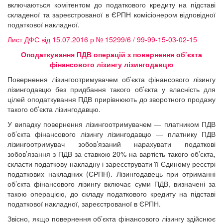
включаються комітентом до податкового кредиту на підставі
складеної та зареєстрованої в ЄРПН комісіонером відповідної
податкової накладної.
Лист ДФС від 15.07.2016 р № 15299/6 / 99-99-15-03-02-15
Оподаткування ПДВ операцій з повернення об’єкта
фінансового лізингу
лізингодавцю
Повернення лізингоотримувачем об’єкта фінансового лізингу
лізингодавцю без придбання такого об’єкта у власність для
цілей оподаткування ПДВ прирівнюють до зворотного продажу
такого об’єкта лізингодавцю.
У випадку повернення лізингоотримувачем ― платником ПДВ
об’єкта фінансового лізингу лізингодавцю ― платнику ПДВ
лізингоотримувач зобов’язаний нарахувати податкові
зобов’язання з ПДВ за ставкою 20% на вартість такого об’єкта,
скласти податкову накладну і зареєструвати її Єдиному реєстрі
податкових накладних (ЄРПН). Лізингодавець при отриманні
об’єкта фінансового лізингу включає суми ПДВ, визначені за
такою операцією, до складу податкового кредиту на підставі
податкової накладної, зареєстрованої в ЄРПН.
Звісно, якщо повернення об’єкта фінансового лізингу здійснює