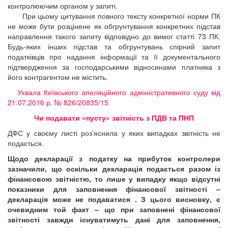
контролюючим органом у запиті.
При цьому цитування повного тексту конкретної норми ПК
не може бути розцінене як обгрунтування конкретних підстав
направлення такого запиту відповідно до вимог статті 73 ПК.
Будь-яких інших підстав та обгрунтувань спірний запит
податківців про надання інформації та її документального
підтвердження за господарськими відносинами платника з
його контрагентом не містить.
Ухвала Київського апеляційного адміністративного суду від
21.07.2016 р. № 826/20835/15
Чи подавати «пусту» звітність з ПДВ та ПНП
ДФС у своєму листі роз’яснила у яких випадках звітність не
подається.
Щодо декларації з податку на прибуток контролери
зазначили, що оскільки декларація подається разом із
фінансовою звітністю, то лише у випадку якщо відсутні
показники для заповнення фінансової звітності –
декларація може не подаватися . З цього висновку, є
очевидним той факт – що при заповнені фінансової
звітності завжди існуватимуть дані для заповнення,