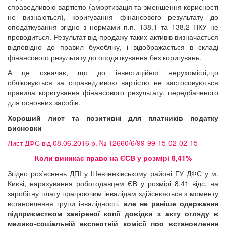
справедливою вартістю (амортизація та зменшення корисності
не визнаються), коригування фінансового результату до
оподаткування згідно з нормами п.п. 138.1 та 138.2 ПКУ не
проводиться. Результат від продажу таких активів визначається
відповідно до правил бухобліку, і відображається в складі
фінансового результату до оподаткування без коригувань.
А це означає, що до інвестиційної нерухомісті,що
обліковується за справедливою вартістю не застосовуються
правила коригування фінансового результату, передбаченого
для основних засобів.
Хороший лист та позитивні для платників податку
висновки
Лист ДФС від 08.06.2016 р. № 12660/6/99-99-15-02-02-15
Коли виникає право на ЄСВ у розмірі 8,41%
Згідно роз’яснень ДПІ у Шевченківському районі ГУ ДФС у м.
Києві, нарахування роботодавцем ЄВ у розмірі 8,41 відс. на
заробітну плату працюючим інвалідам здійснюється з моменту
встановлення групи інвалідності,
але не раніше одержання
підприємством завіреної копії довідки з акту огляду в
медико-соціальній експертній комісії про встановлення