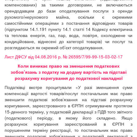
компенсованих) за такими договорами, не включаються
орендодавцем до бази оподаткування послуги з оренди
рухомого/нерухомого майна, оскільки є окремими
самостійними операціями з постачання відповідних товарів
(підпунктом 14.1.191 пункту 14.1 статті 14 Кодексу електрична
та теплова енергія, газ, пар, вода, повітря, охолоджене чи
кондиційоване, віднесені до категорії товарів) чи послуг та
розглядаються як окремий об’єкт оподаткування.
Лист ДФСУ від 04.08.2016 р. № 26595/7/99-99-15-03-02-17
Коли виникає право на зменшення податкових
зобов’язань з податку на додану вартість на підставі
розрахунку коригування до податкової накладної
Податківці вкотре процитували «У разі зменшення суми
компенсації вартості товарів/послуг постачальник має право
зменшити податкові зобов’язання на підставі розрахунку
коригування, зареєстрованого в ЄРПН отримувачем протягом
15-денного терміну, у податковій декларації з ПДВ того звітного
(податкового) періоду, в якому його складено. Якщо
розрахунок коригування зареєстрований в ЄРПН з
порушенням терміну реєстрації, то постачальник має право
зменшити податкові зобов’язання у податковій декларації з