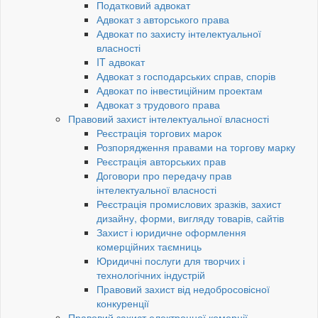
Податковий адвокат
Адвокат з авторського права
Адвокат по захисту інтелектуальної
власності
IT адвокат
Адвокат з господарських справ, спорів
Адвокат по інвестиційним проектам
Адвокат з трудового права
Правовий захист інтелектуальної власності
Реєстрація торгових марок
Розпорядження правами на торгову марку
Реєстрація авторських прав
Договори про передачу прав
інтелектуальної власності
Реєстрація промислових зразків, захист
дизайну, форми, вигляду товарів, сайтів
Захист і юридичне оформлення
комерційних таємниць
Юридичні послуги для творчих і
технологічних індустрій
Правовий захист від недобросовісної
конкуренції
Правовий захист електронної комерції