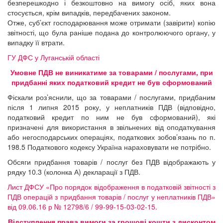
безперешкодно і безкоштовно на вимогу осіб, яких вона
стосується, крім випадків, передбачених законом.
Отже, суб’єкт господарювання може отримати (завірити) копію
звітності, що була раніше подана до контролюючого органу, у
випадку її втрати.
ГУ ДФС у Луганській області
Умовне ПДВ не виникатиме за товарами / послугами, при
придбанні яких податковий кредит не був сформований
Фіскали роз’яснили, що за товарами / послугами, придбаним
після 1 липня 2015 року, у неплатників ПДВ (відповідно,
податковий кредит по ним не був сформований), які
призначені для використання в звільнених від оподаткування
або негосподарських операціях, податкових зобов’язань по п.
198.5 Податкового кодексу Україна нараховувати не потрібно.
Обсяги придбання товарів / послуг без ПДВ відображають у
рядку 10.3 (колонка А) декларації з ПДВ.
Лист ДФСУ «Про порядок відображення в податковій звітності з
ПДВ операцій з придбання товарів / послуг у неплатників ПДВ»
від 09.06.16 р № 12798/6 / 99-99-15-03-02-15.
Відступлення права вимоги за грошові кошти з дисконтом