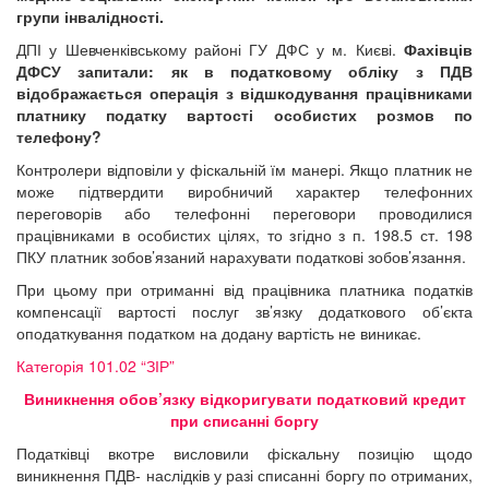
групи інвалідності.
ДПІ у Шевченківському районі ГУ ДФС у м. Києві.
Фахівців
ДФСУ запитали:
як в податковому обліку з ПДВ
відображається операція з відшкодування працівниками
платнику податку вартості особистих розмов по
телефону?
Контролери відповіли у фіскальній їм манері. Якщо платник не
може підтвердити виробничий характер телефонних
переговорів або телефонні переговори проводилися
працівниками в особистих цілях, то згідно з п. 198.5 ст. 198
ПКУ платник зобов’язаний нарахувати податкові зобов’язання.
При цьому при отриманні від працівника платника податків
компенсації вартості послуг зв’язку додаткового об’єкта
оподаткування податком на додану вартість не виникає.
Категорія 101.02 “ЗІР”
Виникнення обов’язку відкоригувати податковий кредит
при списанні боргу
Податківці вкотре висловили фіскальну позицію щодо
виникнення ПДВ- наслідків у разі списанні боргу по отриманих,