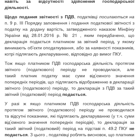
навіть за відсутності здійснення господарської
діяльності.
Щодо подання звітності з ПДВ
, податківці
посилаються на
п. 9 р. ІІІ Порядку заповнення і подання податкової звітності з
податку на додану вартість, затвердженого наказом Мінфіну
України від 28.01.2016 р. № 21 , яким передбачено, що
декларація подається платником за звітний період, у якому
виникають об’єкти оподаткування, або за наявності показників,
котрі підлягають декларуванню, відповідно до вимог ПКУ.
Тож якщо платником ПДВ господарська діяльність протягом
звітного (податкового) періоду не проводилася, але
такий платник податку має суми від’ємного значення
попередніх періодів, що підлягають відображенню в декларації
звітного (податкового) періоду, то декларація з ПДВ за такий
звітний (податковий) період
подається
.
У разі ж якщо платником ПДВ господарська діяльність
протягом звітного (податкового) періоду не проводилася
та відсутні показники, які підлягають декларуванню (у т.ч. суми
від’ємного значення попередніх періодів), то декларація за
такий звітний (податковий) період на підставі п. 49.2 ПКУ
не
подається
. З цього , податківці роблять висновок, що платники