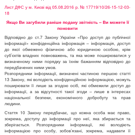
Лист ДФС у м. Києві від 05.08.2016 р. № 17719/10/26-15-12-03-
18
Якщо Ви загубили раніше подану звітність – Ви можете її
поновити
Відповідно до ст.7 Закону України «Про доступ до публічної
інформації» конфіденційна інформація – інформація, доступ
до якої обмежено фізичною або юридичною особою, крім
суб’єктів владних повноважень, та яка може поширюватися у
визначеному ними порядку за їхнім бажанням відповідно до
передбачених ними умов.
Розпорядники інформації, визначені частиною першою статті
13 Закону, які володіють конфіденційною інформацією, можуть
поширювати її лише за згодою осіб, які обмежили доступ до
інформації, а за відсутності такої згоди – лише в інтересах
національної безпеки, економічного добробуту та прав
людини.
Стаття 10 Закону передбачає, що кожна особа має право,
зокрема, доступу до інформації про неї, яка збирається та
зберігається. Розпорядники інформації, які володіють
інформацією про особу, зобов’язані, зокрема, надавати її