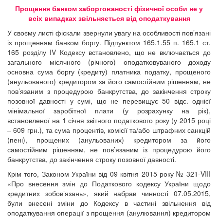
Прощення банком заборгованості фізичної особи не у
всіх випадках звільняється від оподаткування
У своєму листі фіскали звернули увагу на особливості пов’язані
із прощенням банком боргу. Підпунктом 165.1.55 п. 165.1 ст.
165 розділу IV Кодексу встановлено, що не включається до
загального місячного (річного) оподатковуваного доходу
основна сума боргу (кредиту) платника податку, прощеного
(анульованого) кредитором за його самостійним рішенням, не
пов’язаним з процедурою банкрутства, до закінчення строку
позовної давності у сумі, що не перевищує 50 відс. однієї
мінімальної заробітної плати (у розрахунку на рік),
встановленої на 1 січня звітного податкового року (у 2015 році
– 609 грн.), та сума процентів, комісії та/або штрафних санкцій
(пені), прощених (анульованих) кредитором за його
самостійним рішенням, не пов’язаним із процедурою його
банкрутства, до закінчення строку позовної давності.
Крім того, Законом України від 09 квітня 2015 року № 321-VIII
«Про внесення змін до Податкового кодексу України щодо
кредитних зобов’язань», який набрав чинності 07.05.2015,
були внесені зміни до Кодексу в частині звільнення від
оподаткування операції з прощення (анулювання) кредитором