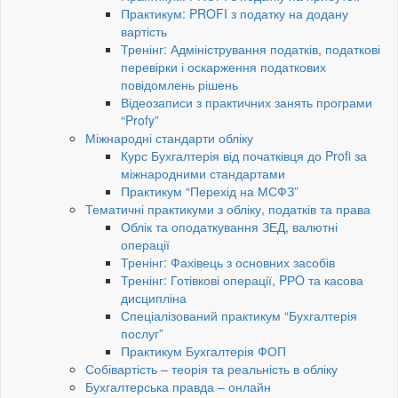
Практикум: PROFI з податку на додану
вартість
Тренінг: Адміністрування податків, податкові
перевірки і оскарження податкових
повідомлень рішень
Відеозаписи з практичних занять програми
“Profy”
Міжнародні стандарти обліку
Курс Бухгалтерія від початківця до Profi за
міжнародними стандартами
Практикум “Перехід на МСФЗ”
Тематичні практикуми з обліку, податків та права
Облік та оподаткування ЗЕД, валютні
операції
Тренінг: Фахівець з основних засобів
Тренінг: Готівкові операції, PРO та касова
дисципліна
Спеціалізований практикум “Бухгалтерія
послуг”
Практикум Бухгалтерія ФОП
Собівартість – теорія та реальність в обліку
Бухгалтерська правда – онлайн