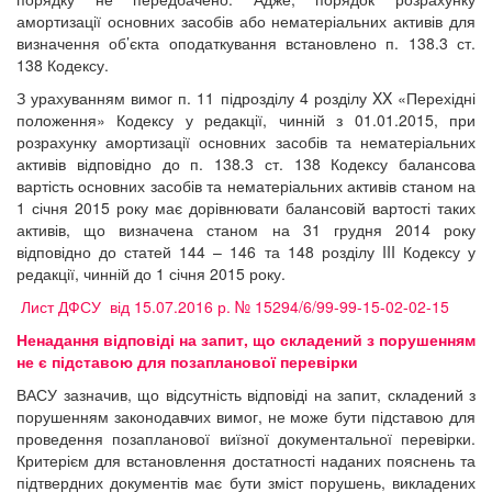
амортизації основних засобів або нематеріальних активів для
визначення об’єкта оподаткування встановлено п. 138.3 ст.
138 Кодексу.
З урахуванням вимог п. 11 підрозділу 4 розділу XX «Перехідні
положення» Кодексу у редакції, чинній з 01.01.2015, при
розрахунку амортизації основних засобів та нематеріальних
активів відповідно до п. 138.3 ст. 138 Кодексу балансова
вартість основних засобів та нематеріальних активів станом на
1 січня 2015 року має дорівнювати балансовій вартості таких
активів, що визначена станом на 31 грудня 2014 року
відповідно до статей 144 – 146 та 148 розділу III Кодексу у
редакції, чинній до 1 січня 2015 року.
Лист ДФСУ від 15.07.2016 р. № 15294/6/99-99-15-02-02-15
Ненадання відповіді на запит, що складений з порушенням
не є підставою для позапланової перевірки
ВАСУ зазначив, що відсутність відповіді на запит, складений з
порушенням законодавчих вимог, не може бути підставою для
проведення позапланової виїзної документальної перевірки.
Критерієм для встановлення достатності наданих пояснень та
підтвердних документів має бути зміст порушень, викладених