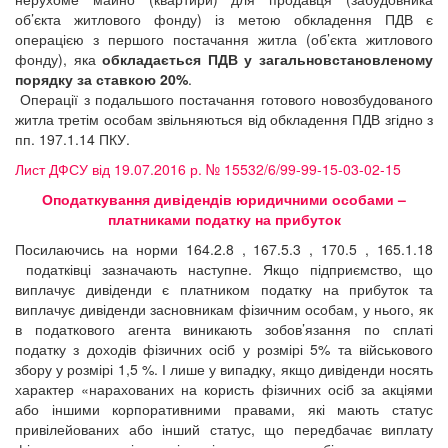
об’єкта житлового фонду) із метою обкладення ПДВ є
операцією з першого постачання житла (об’єкта житлового
фонду), яка
обкладається ПДВ у загальновстановленому
порядку за ставкою 20%
.
Операції з подальшого постачання готового новозбудованого
житла третім особам звільняються від обкладення ПДВ згідно з
пп. 197.1.14 ПКУ.
Лист ДФСУ від 19.07.2016 р. № 15532/6/99-99-15-03-02-15
Оподаткування дивідендів юридичними особами –
платниками податку на прибуток
Посилаючись на норми 164.2.8 , 167.5.3 , 170.5 , 165.1.18
податківці зазначають наступне. Якщо підприємство, що
виплачує дивіденди є платником податку на прибуток та
виплачує дивіденди засновникам фізичним особам, у нього, як
в податкового агента виникають зобов’язання по сплаті
податку з доходів фізичних осіб у розмірі 5% та військового
збору у розмірі 1,5 %. І лише у випадку, якщо дивіденди носять
характер «нарахованих на користь фізичних осіб за акціями
або іншими корпоративними правами, які мають статус
привілейованих або інший статус, що передбачає виплату