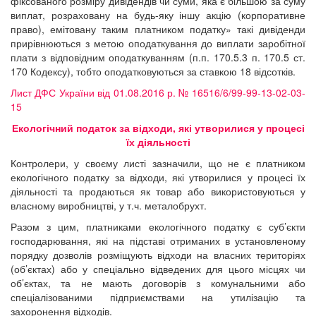
фіксованого розміру дивідендів чи суми, яка є більшою за суму
виплат, розраховану на будь-яку іншу акцію (корпоративне
право), емітовану таким платником податку» такі дивіденди
прирівнюються з метою оподаткування до виплати заробітної
плати з відповідним оподаткуванням (п.п. 170.5.3 п. 170.5 ст.
170 Кодексу), тобто оподатковуються за ставкою 18 відсотків.
Лист ДФС України від 01.08.2016 р. № 16516/6/99-99-13-02-03-
15
Екологічний податок за відходи, які утворилися у процесі
їх діяльності
Контролери, у своєму листі зазначили, що не є платником
екологічного податку за відходи, які утворилися у процесі їх
діяльності та продаються як товар або використовуються у
власному виробництві, у т.ч. металобрухт.
Разом з цим, платниками екологічного податку є суб’єкти
господарювання, які на підставі отриманих в установленому
порядку дозволів розміщують відходи на власних територіях
(об’єктах) або у спеціально відведених для цього місцях чи
об’єктах, та не мають договорів з комунальними або
спеціалізованими підприємствами на утилізацію та
захоронення відходів.