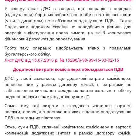
У своєму листі ДФС зазначила, що операція з передачі
(відступлення) боргових зобов’язань в обмін на грошові кошти
(у т.ч. з дисконтом) не є об’єктом оподаткування ПДВ. Також
Податковим кодексом України не передбачено різниць для
операції з відступлення права вимоги, на які б коригувався
фінансовий результат до оподаткування.
Тобто таку операцію відображають згідно з правилами
бухгалтерського обліку.
Лист ДФС від 15.07.2016 р. № 15298/6/99-99-15-03-02-15
Додаткові витрати комісіонера обкладаються ПДВ
ДФС у листі зазначила, що додаткові витрати комісіонера,
понесені ним у рамках договору комісії, є витратами по
забезпеченню виконання складових частин загального обсягу
наданої послуги в рамках договору комісії.
Саме тому такі витрати є складовою частиною вартості
послуги, операція з постачання яких підлягає оподаткуванню
ПДВ на загальних підставах.
Отже, суми ПДВ, сплачені комітентом комісіонеру в вартості
компенсації додаткових витрат в рамках договору комісії,