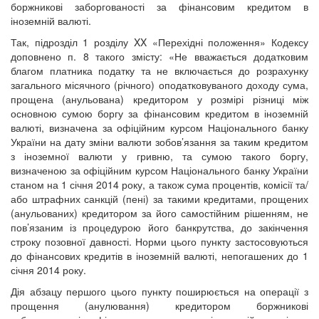
боржникові заборгованості за фінансовим кредитом в
іноземній валюті.
Так, підрозділ 1 розділу XX «Перехідні положення» Кодексу
доповнено п. 8 такого змісту: «Не вважається додатковим
благом платника податку та не включається до розрахунку
загального місячного (річного) оподатковуваного доходу сума,
прощена (анульована) кредитором у розмірі різниці між
основною сумою боргу за фінансовим кредитом в іноземній
валюті, визначена за офіційним курсом Національного банку
України на дату зміни валюти зобов’язання за таким кредитом
з іноземної валюти у гривню, та сумою такого боргу,
визначеною за офіційним курсом Національного банку України
станом на 1 січня 2014 року, а також сума процентів, комісії та/
або штрафних санкцій (пені) за такими кредитами, прощених
(анульованих) кредитором за його самостійним рішенням, не
пов’язаним із процедурою його банкрутства, до закінчення
строку позовної давності. Норми цього пункту застосовуються
до фінансових кредитів в іноземній валюті, непогашених до 1
січня 2014 року.
Дія абзацу першого цього пункту поширюється на операції з
прощення (анулювання) кредитором боржникові