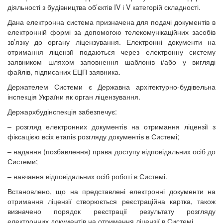
діяльності з будівництва об’єктів IV і V категорій складності.
Дана електронна система призначена для подачі документів в
електронній формі за допомогою телекомунікаційних засобів
зв’язку до органу ліцензування. Електронні документи на
отримання ліцензії подаються через електронну систему
заявником шляхом заповнення шаблонів і/або у вигляді
файлів, підписаних ЕЦП заявника.
Держателем Системи є Державна архітектурно-будівельна
інспекція України як орган ліцензування.
Держархбудінспекція забезпечує:
– розгляд електронних документів на отримання ліцензії з
фіксацією всіх етапів розгляду документів в Системі;
– надання (позбавлення) права доступу відповідальних осіб до
Системи;
– навчання відповідальних осіб роботі в Системі.
Встановлено, що на представлені електронні документи на
отримання ліцензії створюється реєстраційна картка, також
визначено порядок реєстрації результату розгляду
електронних документів на отримання ліцензії в Системі.