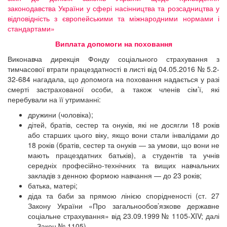
законодавства України у сфері насінництва та розсадництва у
відповідність з європейськими та міжнародними нормами і
стандартами»
Виплата допомоги на поховання
Виконавча дирекція Фонду соціального страхування з
тимчасової втрати працездатності в листі від 04.05.2016 № 5.2-
32-684 нагадала, що допомога на поховання надається у разі
смерті застрахованої особи, а також членів сім’ї, які
перебували на її утриманні:
дружини (чоловіка);
дітей, братів, сестер та онуків, які не досягли 18 років
або старших цього віку, якщо вони стали інвалідами до
18 років (братів, сестер та онуків — за умови, що вони не
мають працездатних батьків), а студентів та учнів
середніх професійно-технічних та вищих навчальних
закладів з денною формою навчання — до 23 років;
батька, матері;
діда та баби за прямою лінією спорідненості (ст. 27
Закону України «Про загальнообов’язкове державне
соціальне страхування» від 23.09.1999 № 1105-XIV; далі
— Закон № 1105).