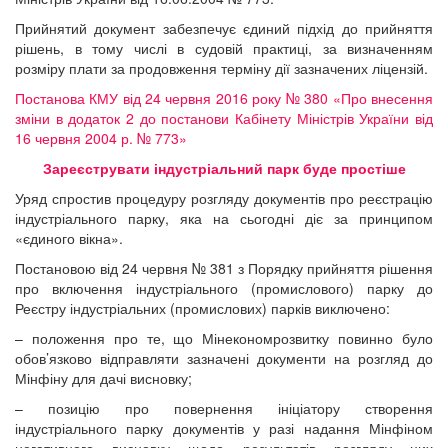
Прийнятий документ забезпечує єдиний підхід до прийняття
рішень, в тому числі в судовій практиці, за визначенням
розміру плати за продовження терміну дії зазначених ліцензій.
Постанова КМУ від 24 червня 2016 року № 380 «Про внесення
зміни в додаток 2 до постанови Кабінету Міністрів України від
16 червня 2004 р. № 773»
Зареєструвати індустріальний парк буде простіше
Уряд спростив процедуру розгляду документів про реєстрацію
індустріального парку, яка на сьогодні діє за принципом
«єдиного вікна».
Постановою від 24 червня № 381 з Порядку прийняття рішення
про включення індустріального (промислового) парку до
Реєстру індустріальних (промислових) парків виключено:
– положення про те, що Мінекономрозвитку повинно було
обов’язково відправляти зазначені документи на розгляд до
Мінфіну для дачі висновку;
– позицію про повернення ініціатору створення
індустріального парку документів у разі надання Мінфіном