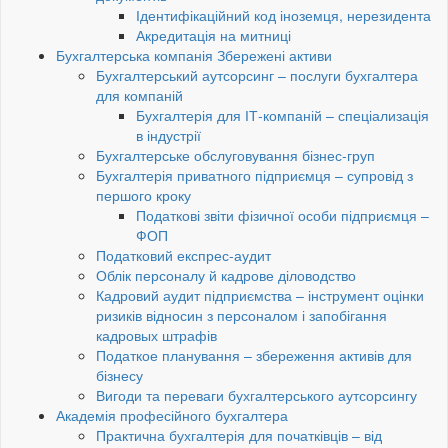
Ідентифікаційний код іноземця, нерезидента
Акредитація на митниці
Бухгалтерська компанія Збережені активи
Бухгалтерський аутсорсинг – послуги бухгалтера
для компаній
Бухгалтерія для ІТ-компаній – спеціализація
в індустрії
Бухгалтерське обслуговування бізнес-груп
Бухгалтерія приватного підприємця – супровід з
першого кроку
Податкові звіти фізичної особи підприємця –
ФОП
Податковий експрес-аудит
Облік персоналу й кадрове діловодство
Кадровий аудит підприємства – інструмент оцінки
ризиків відносин з персоналом і запобігання
кадровых штрафів
Податкое планування – збереження активів для
бізнесу
Вигоди та переваги бухгалтерського аутсорсингу
Академія професійного бухгалтера
Практична бухгалтерія для початківців – від