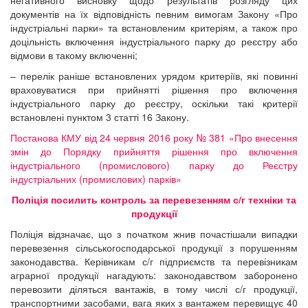
негативного висновку щодо результатів розгляду цих
документів на їх відповідність певним вимогам Закону «Про
індустріальні парки» та встановленим критеріям, а також про
доцільність включення індустріального парку до реєстру або
відмови в такому включенні;
– перелік раніше встановлених урядом критеріїв, які повинні
враховуватися при прийнятті рішення про включення
індустріального парку до реєстру, оскільки такі критерії
встановлені пунктом 3 статті 16 Закону.
Постанова КМУ від 24 червня 2016 року № 381 «Про внесення
змін до Порядку прийняття рішення про включення
індустріального (промислового) парку до Реєстру
індустріальних (промислових) парків»
Поліція посилить контроль за перевезенням с/г техніки та
продукції
Поліція відзначає, що з початком жнив почастішали випадки
перевезення сільськогосподарської продукції з порушенням
законодавства. Керівникам с/г підприємств та перевізникам
аграрної продукції нагадують: законодавством заборонено
перевозити діляться вантажів, в тому числі с/г продукції,
транспортними засобами, вага яких з вантажем перевищує 40