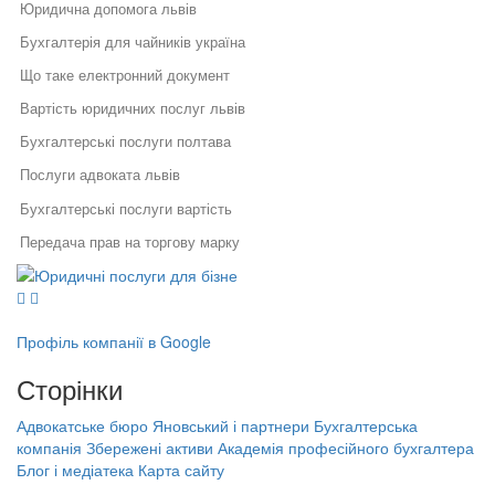
Юридична допомога львів
Бухгалтерія для чайників україна
Що таке електронний документ
Вартість юридичних послуг львів
Бухгалтерські послуги полтава
Послуги адвоката львів
Бухгалтерські послуги вартість
Передача прав на торгову марку
Юридичні послуги для бізнесу
Ліцензія моз україни на медичну практику
Юридичний супровід бізнесу
Послуги адвоката
Пдв для чайників
Як правильно укласти договір
Правовий захист інтелектуальної
у бізнесі
власності
Ліквідація підприємства київ
Профіль компанії в Google
Правовий захист електронної
Специфіка реєстрації
Ліцензія на роздрібну торгівлю алкогольними напоями
комерції
Сторінки
потужностей та ведення
Реєстрація, структурування,
державного реєстру: поради
Розблокування податкових накладних через суд
ліквідація бізнесу
фахівців
Адвокатське бюро Яновський і партнери
Бухгалтерська
Бухгалтерська компанія Збережені
Комерційна таємниця
компанія Збережені активи
Академія професійного бухгалтера
Порядок звільнення директора
активи
Блог і медіатека
Карта сайту
тов
Цивільно правовий договір з фізичною особою
Академія професійного бухгалтера