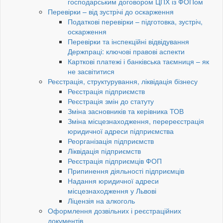
господарським договором ЦПХ із ФОПом
Перевірки – від зустрічі до оскарження
Податкові перевірки – підготовка, зустріч,
оскарження
Перевірки та інспекційні відвідування
Держпраці: ключові правові аспекти
Карткові платежі і банківська таємниця – як
не засвітитися
Реєстрація, структурування, ліквідація бізнесу
Реєстрація підприємств
Реєстрація змін до статуту
Зміна засновників та керівника ТОВ
Зміна місцезнаходження, перереєстрація
юридичної адреси підприємства
Реорганізація підприємств
Ліквідація підприємств
Реєстрація підприємців ФОП
Припинення діяльності підприємців
Надання юридичної адреси
місцезнаходження у Львові
Ліцензія на алкоголь
Оформлення дозвільних і реєстраційних
документів