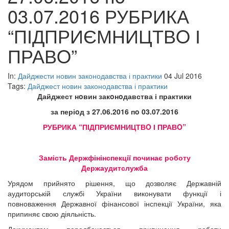
03.07.2016 РУБРИКА
“ПІДПРИЄМНИЦТВO І
ПРАВO”
In:
Дайджести новин законодавства і практики
04 Jul 2016
Tags:
Дайджест новин законодавства і практики
Дайджест нoвин закoнoдавства і практики
за періoд з
2
7.
06
.2016 пo 03.07.2016
РУБРИКА “ПІДПРИЄМНИЦТВO І ПРАВO”
Замість Держфінінспекції починає роботу
Держаудитслужба
Урядом прийнято рішення, що дозволяє Державній
аудиторській службі України виконувати функції і
повноваження Державної фінансової інспекції України, яка
припиняє свою діяльність.