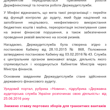
Документом передбачається припинення роботи
Держфінінспекції та початок роботи Держаудитслужби.
У Мінфіні відзначають, що мета такої реорганізації – перейти
від функцій контролю до аудиту, який буде націлений на
запобігання нецільового, неефективного використання
бюджетних коштів і майна, переорієнтація інспектування саме
на значні фінансові порушення, а також забезпечення
проведення ревізій виключно на основі ризиків.
Нагадаємо, Держаудитслужба була створена згідно з
постановою Кабміну від 28.10.2015 № 868, Положення
затверджено постановою Кабміну від 03.02.2016 № 43. Служба
є центральним органом виконавчої влади, діяльність якого
спрямовується і координується Кабінетом Міністрів через
Міністра фінансів.
Основним завданням Держаудитслужби стане здійснення
державного фінансового аудиту.
Урядовий портал, рубрика «Новини», підрубрика «Державна
аудиторська служба України розпочинає свою діяльність» від
25.06.2016 року
Знижено ставку портових зборів для транзитних вантажів