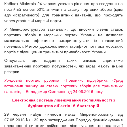
Кабінет Міністрів 24 червня ухвалив рішення про введення на
постійній основі 50% знижки на ставку портових зборів (крім
адміністративного) для транзитних вантажів, що проходять
через українські морські порти.
У Мінінфраструктури зазначили, що високий рівень ставок
портових зборів в морських портах України не дозволяє
максимально ефективно використовувати їх транзитний
потенціал. Метою удосконалення тарифної політики морських
портів є підвищення транзитної привабливості України.
Очікується, що надання таких знижок сприятиме
завантаженню портових потужностей, які зараз мають значні
резерви.
Урядовий портал, рубрика «Новини», підрубрика «Уряд
встановив знижку на ставку портових зборів для транзитних
вантажів, – Володимир Омелян» від 24.06.2016 року
Електронна система ліцензування госпдіяльності з
будівництва об’єктів IV-V категорій
29 червня набув чинності наказ Мінрегіонрозвитку від
27.05.2016 № 132 про затвердження Порядку функціонування
електронної системи здійснення ліцензування господарської