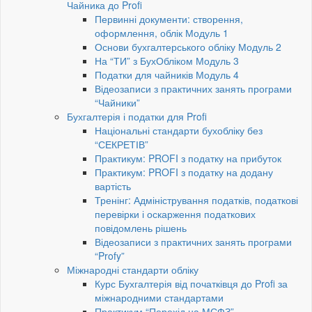
Чайника до Profi
Первинні документи: створення,
оформлення, облік Модуль 1
Основи бухгалтерського обліку Модуль 2
На “ТИ” з БухОбліком Модуль 3
Податки для чайників Модуль 4
Відеозаписи з практичних занять програми
“Чайники”
Бухгалтерія і податки для Profi
Національні стандарти бухобліку без
“СЕКРЕТІВ”
Практикум: PROFI з податку на прибуток
Практикум: PROFI з податку на додану
вартість
Тренінг: Адміністрування податків, податкові
перевірки і оскарження податкових
повідомлень рішень
Відеозаписи з практичних занять програми
“Profy”
Міжнародні стандарти обліку
Курс Бухгалтерія від початківця до Profi за
міжнародними стандартами
Практикум “Перехід на МСФЗ”