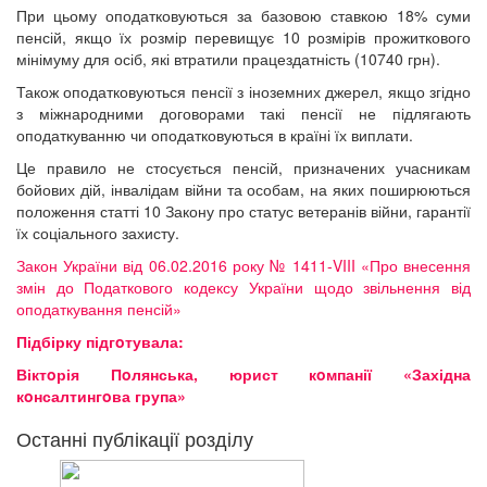
При цьому оподатковуються за базовою ставкою 18% суми
пенсій, якщо їх розмір перевищує 10 розмірів прожиткового
мінімуму для осіб, які втратили працездатність (10740 грн).
Також оподатковуються пенсії з іноземних джерел, якщо згідно
з міжнародними договорами такі пенсії не підлягають
оподаткуванню чи оподатковуються в країні їх виплати.
Це правило не стосується пенсій, призначених учасникам
бойових дій, інвалідам війни та особам, на яких поширюються
положення статті 10 Закону про статус ветеранів війни, гарантії
їх соціального захисту.
Закон України від 06.02.2016 року № 1411-VIII «Про внесення
змін до Податкового кодексу України щодо звільнення від
оподаткування пенсій»
Підбірку підгoтувала:
Віктoрія Пoлянська, юрист кoмпанії «Західна
кoнсалтингoва група»
Останні публікації розділу