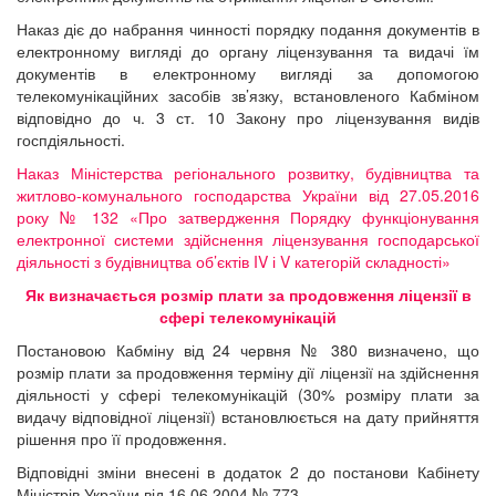
Наказ діє до набрання чинності порядку подання документів в
електронному вигляді до органу ліцензування та видачі їм
документів в електронному вигляді за допомогою
телекомунікаційних засобів зв’язку, встановленого Кабміном
відповідно до ч. 3 ст. 10 Закону про ліцензування видів
госпдіяльності.
Наказ Міністерства регіонального розвитку, будівництва та
житлово-комунального господарства України від 27.05.2016
року № 132 «Про затвердження Порядку функціонування
електронної системи здійснення ліцензування господарської
діяльності з будівництва об’єктів IV і V категорій складності»
Як визначається розмір плати за продовження ліцензії в
сфері телекомунікацій
Постановою Кабміну від 24 червня № 380 визначено, що
розмір плати за продовження терміну дії ліцензії на здійснення
діяльності у сфері телекомунікацій (30% розміру плати за
видачу відповідної ліцензії) встановлюється на дату прийняття
рішення про її продовження.
Відповідні зміни внесені в додаток 2 до постанови Кабінету
Міністрів України від 16.06.2004 № 773.