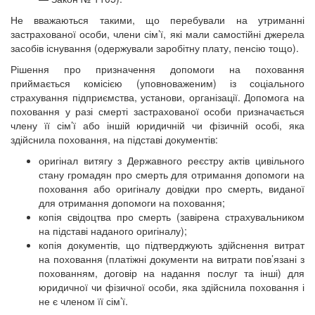
Не вважаються такими, що перебували на утриманні
застрахованої особи, члени сім’ї, які мали самостійні джерела
засобів існування (одержували заробітну плату, пенсію тощо).
Рішення про призначення допомоги на поховання
приймається комісією (уповноваженим) із соціального
страхування підприємства, установи, організації. Допомога на
поховання у разі смерті застрахованої особи призначається
члену її сім’ї або іншій юридичній чи фізичній особі, яка
здійснила поховання, на підставі документів:
оригінал витягу з Державного реєстру актів цивільного
стану громадян про смерть для отримання допомоги на
поховання або оригіналу довідки про смерть, виданої
для отримання допомоги на поховання;
копія свідоцтва про смерть (завірена страхувальником
на підставі наданого оригіналу);
копія документів, що підтверджують здійснення витрат
на поховання (платіжні документи на витрати пов’язані з
похованням, договір на надання послуг та інші) для
юридичної чи фізичної особи, яка здійснила поховання і
не є членом її сім’ї.