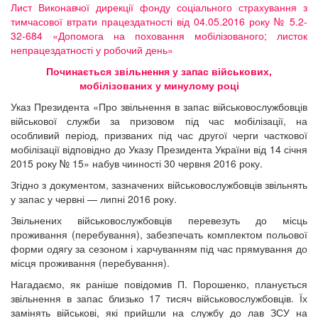
Лист Виконавчої дирекції фонду соціального страхування з
тимчасової втрати працездатності від 04.05.2016 року № 5.2-
32-684 «Допомога на поховання мобілізованого; листок
непрацездатності у робочий день»
Починається звільнення у запас військових,
мобілізованих у минулому році
Указ Президента «Про звільнення в запас військовослужбовців
військової служби за призовом під час мобілізації, на
особливий період, призваних під час другої черги часткової
мобілізації відповідно до Указу Президента України від 14 січня
2015 року № 15» набув чинності 30 червня 2016 року.
Згідно з документом, зазначених військовослужбовців звільнять
у запас у червні — липні 2016 року.
Звільнених військовослужбовців перевезуть до місць
проживання (перебування), забезпечать комплектом польової
форми одягу за сезоном і харчуванням під час прямування до
місця проживання (перебування).
Нагадаємо, як раніше повідомив П. Порошенко, планується
звільнення в запас близько 17 тисяч військовослужбовців. Їх
замінять військові, які прийшли на службу до лав ЗСУ на