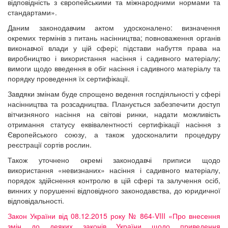
відповідність з європейськими та міжнародними нормами та
стандартами».
Даним законодавчим актом удосконалено: визначення
окремих термінів з питань насінництва; повноваження органів
виконавчої влади у цій сфері; підстави набуття права на
виробництво і використання насіння і садивного матеріалу;
вимоги щодо введення в обіг насіння і садивного матеріалу та
порядку проведення їх сертифікації.
Завдяки змінам буде спрощено ведення госпдіяльності у сфері
насінництва та розсадництва. Планується забезпечити доступ
вітчизняного насіння на світові ринки, надати можливість
отримання статусу еквівалентності сертифікації насіння з
Європейського союзу, а також удосконалити процедуру
реєстрації сортів рослин.
Також уточнено окремі законодавчі приписи щодо
використання «невизнаних» насіння і садивного матеріалу,
порядок здійснення контролю в цій сфері та залучення осіб,
винних у порушенні відповідного законодавства, до юридичної
відповідальності.
Закон України від 08.12.2015 року № 864-VIII «Про внесення
змін до деяких законів України щодо приведення