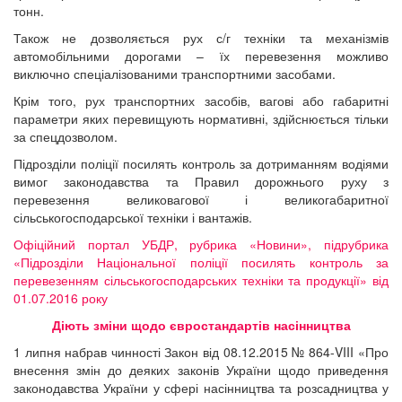
тонн.
Також не дозволяється рух с/г техніки та механізмів
автомобільними дорогами – їх перевезення можливо
виключно спеціалізованими транспортними засобами.
Крім того, рух транспортних засобів, вагові або габаритні
параметри яких перевищують нормативні, здійснюється тільки
за спецдозволом.
Підрозділи поліції посилять контроль за дотриманням водіями
вимог законодавства та Правил дорожнього руху з
перевезення великовагової і великогабаритної
сільськогосподарської техніки і вантажів.
Офіційний портал УБДР, рубрика «Новини», підрубрика
«Підрозділи Національної поліції посилять контроль за
перевезенням сільськогосподарських техніки та продукції» від
01.07.2016 року
Діють зміни щодо євростандартів насінництва
1 липня набрав чинності Закон від 08.12.2015 № 864-VIII «Про
внесення змін до деяких законів України щодо приведення
законодавства України у сфері насінництва та розсадництва у