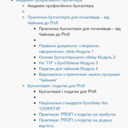
Академія професійного бухгалтера
Практична бухгалтерія для початківців – від
Чайника до Profi
Практична бухгалтерія для початківців – від
Чайника до Profi
Первинні документи: створення,
оформлення, облік Модуль 1
Основи бухгалтерського обліку Модуль 2
На “ТИ” з БухОбліком Модуль 3
Податки для чайників Модуль 4
Відеозаписи з практичних занять програми
“Чайники”
Бухгалтерія і податки для Profi
Бухгалтерія і податки для Profi
Національні стандарти бухобліку без
“СЕКРЕТІВ”
Практикум: PROFI з податку на прибуток
Практикум: PROFI з податку на додану
вартість