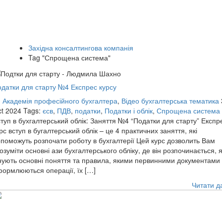
Західна консалтингова компанія
Tag "Спрощена система"
датки для старту №4 Експрес курсу
:
Академія професійного бухгалтера
,
Відео бухгалтерська тематика
t 2024
Tags:
єсв
,
ПДВ
,
податки
,
Податки і облік
,
Спрощена система
туп в бухгалтерський облік: Заняття №4 “Податки для старту” Експр
рс вступ в бугалтерський облік – це 4 практичних заняття, які
поможуть розпочати роботу в бухгалтерії Цей курс дозволить Вам
озуміти основні ази бухгалтерського обліку, де він розпочинається, я
нують основні поняття та правила, якими первинними документами
ормлюються операції, їх […]
Читати д