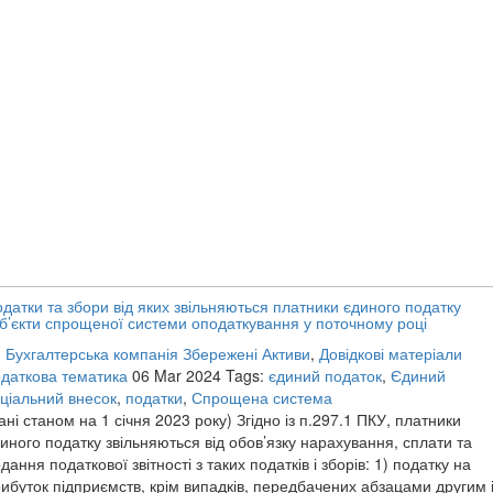
датки та збори від яких звільняються платники єдиного податку
б’єкти спрощеної системи оподаткування у поточному році
:
Бухгалтерська компанія Збережені Активи
,
Довідкові матеріали
даткова тематика
06 Mar 2024
Tags:
єдиний податок
,
Єдиний
ціальний внесок
,
податки
,
Спрощена система
ані станом на 1 січня 2023 року) Згідно із п.297.1 ПКУ, платники
иного податку звільняються від обов’язку нарахування, сплати та
дання податкової звітності з таких податків і зборів: 1) податку на
ибуток підприємств, крім випадків, передбачених абзацами другим 