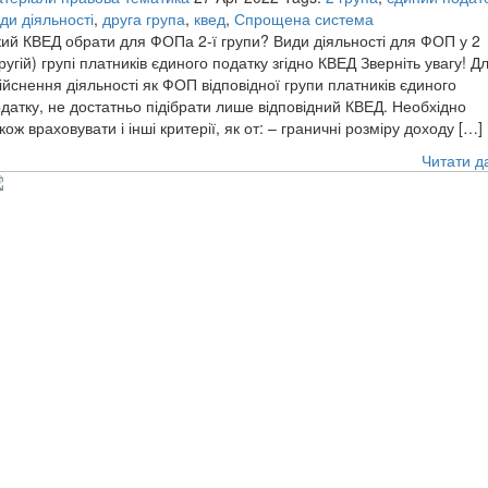
ди діяльності
,
друга група
,
квед
,
Спрощена система
ий КВЕД обрати для ФОПа 2-ї групи? Види діяльності для ФОП у 2
ругій) групі платників єдиного податку згідно КВЕД Зверніть увагу! Д
ійснення діяльності як ФОП відповідної групи платників єдиного
датку, не достатньо підібрати лише відповідний КВЕД. Необхідно
кож враховувати і інші критерії, як от: – граничні розміру доходу […]
Читати д