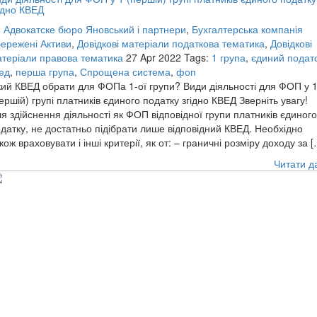
ідно КВЕД
:
Адвокатске бюро Яновський і партнери
,
Бухгалтерська компанія
ережені Активи
,
Довідкові матеріали податкова тематика
,
Довідкові
теріали правова тематика
27 Apr 2022
Tags:
1 група
,
єдиний подат
ед
,
перша група
,
Спрощена система
,
фоп
ий КВЕД обрати для ФОПа 1-ої групи? Види діяльності для ФОП у 
ершій) групі платників єдиного податку згідно КВЕД Зверніть увагу!
я здійснення діяльності як ФОП відповідної групи платників єдиного
датку, не достатньо підібрати лише відповідний КВЕД. Необхідно
кож враховувати і інші критерії, як от: – граничні розміру доходу за 
Читати д