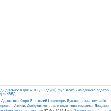
ди діяльності для ФОП у 2 (другій) групі платників єдиного податку
ідно КВЕД
:
Адвокатске бюро Яновський і партнери
,
Бухгалтерська компанія
ережені Активи
,
Довідкові матеріали податкова тематика
,
Довідкові
теріали правова тематика
27 Apr 2022
Tags:
2 група
,
єдиний подат