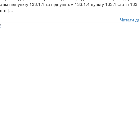
етім підпункту 133.1.1 та підпунктом 133.1.4 пункту 133.1 статті 133
ого […]
Читати д