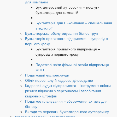
для компаній
Бухгалтерський аутсорсинг – послуги
бухгалтера для компаній
Бухгалтерія для ІТ-компаній – спеціализація
в індустрії
Бухгалтерське обслуговування бізнес-груп
Бухгалтерія приватного підприємця – супровід з
першого кроку
Бухгалтерія приватного підприємця –
супровід з першого кроку
Податкові звіти фізичної особи підприємця –
ФОП
Податковий експрес-аудит
Облік персоналу й кадрове діловодство
Кадровий аудит підприємства – інструмент оцінки
ризиків відносин з персоналом і запобігання
кадровых штрафів
Податкое планування – збереження активів для
бізнесу
Вигоди та переваги бухгалтерського аутсорсингу
Академія професійного бухгалтера