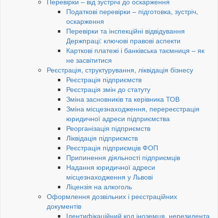
Перевірки – від зустрічі до оскарження
Податкові перевірки – підготовка, зустріч,
оскарження
Перевірки та інспекційні відвідування
Держпраці: ключові правові аспекти
Карткові платежі і банківська таємниця – як
не засвітитися
Реєстрація, структурування, ліквідація бізнесу
Реєстрація підприємств
Реєстрація змін до статуту
Зміна засновників та керівника ТОВ
Зміна місцезнаходження, перереєстрація
юридичної адреси підприємства
Реорганізація підприємств
Ліквідація підприємств
Реєстрація підприємців ФОП
Припинення діяльності підприємців
Надання юридичної адреси
місцезнаходження у Львові
Ліцензія на алкоголь
Оформлення дозвільних і реєстраційних
документів
Ідентифікаційний код іноземця, нерезидента