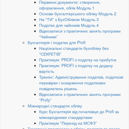
Первинні документи: створення,
оформлення, облік Модуль 1
Основи бухгалтерського обліку Модуль 2
На “ТИ” з БухОбліком Модуль 3
Податки для чайників Модуль 4
Відеозаписи з практичних занять програми
“Чайники”
Бухгалтерія і податки для Profi
Національні стандарти бухобліку без
“СЕКРЕТІВ”
Практикум: PROFI з податку на прибуток
Практикум: PROFI з податку на додану
вартість
Тренінг: Адміністрування податків, податкові
перевірки і оскарження податкових
повідомлень рішень
Відеозаписи з практичних занять програми
“Profy”
Міжнародні стандарти обліку
Курс Бухгалтерія від початківця до Profi за
міжнародними стандартами
Практикум “Перехід на МСФЗ”
Тематичні практикуми з обліку, податків та права