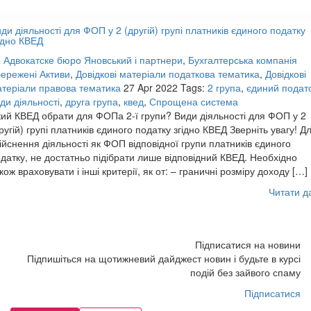
ди діяльності для ФОП у 2 (другій) групі платників єдиного податку
ідно КВЕД
:
Адвокатске бюро Яновський і партнери
,
Бухгалтерська компанія
ережені Активи
,
Довідкові матеріали податкова тематика
,
Довідкові
теріали правова тематика
27 Apr 2022
Tags:
2 група
,
єдиний подат
ди діяльності
,
друга група
,
квед
,
Спрощена система
ий КВЕД обрати для ФОПа 2-ї групи? Види діяльності для ФОП у 2
ругій) групі платників єдиного податку згідно КВЕД Зверніть увагу! Д
ійснення діяльності як ФОП відповідної групи платників єдиного
датку, не достатньо підібрати лише відповідний КВЕД. Необхідно
кож враховувати і інші критерії, як от: – граничні розміру доходу […]
Читати д
Підписатися на новини
Підпишіться на щотижневий дайджест новин і будьте в курсі
подій без зайвого спаму
Підписатися