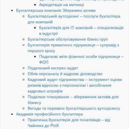
Акредитація на митниці
Бухгалтерська компанія Збережені активи
Бухгалтерський аутсорсинг – послуги бухгалтера
для компаній
Бухгалтерія для ІТ-компаній – спеціализація
в індустрії
Бухгалтерське обслуговування бізнес-груп
Бухгалтерія приватного підприємця – супровід з
першого кроку
Податкові звіти фізичної особи підприємця –
ФОП
Податковий експрес-аудит
Облік персоналу й кадрове діловодство
Кадровий аудит підприємства – інструмент оцінки
ризиків відносин з персоналом і запобігання
кадровых штрафів
Податкое планування – збереження активів для
бізнесу
Вигоди та переваги бухгалтерського аутсорсингу
Академія професійного бухгалтера
Практична бухгалтерія для початківців – від
Чайника до Profi