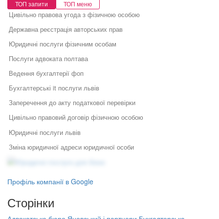
ТОП запити
ТОП меню
Цивільно правова угода з фізичною особою
Державна реєстрація авторських прав
Юридичні послуги фізичним особам
Послуги адвоката полтава
Ведення бухгалтерії фоп
Бухгалтерські it послуги львів
Заперечення до акту податкової перевірки
Цивільно правовий договір фізичною особою
Юридичні послуги львів
Зміна юридичної адреси юридичної особи
Юридичні послуги для бізнесу
Про державну реєстрацію юридичних та фізичних осіб
Юридичний супровід бізнесу
підприємців
Послуги адвоката
Як правильно укласти договір
Правовий захист інтелектуальної
Профіль компанії в Google
Кадрова робота на підприємстві
у бізнесі
власності
Правовий захист електронної
Сторінки
Облік кадрів
Специфіка реєстрації
комерції
потужностей та ведення
Бухгалтерські курси для початківців київ
Реєстрація, структурування,
державного реєстру: поради
Адвокатське бюро Яновський і партнери
Бухгалтерська