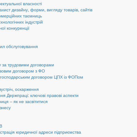
ектуальної власності
ахист дизайну, форми, вигляду товарів, сайтів
омерційних таємниць
хнологічних індустрій
ної конкуренції
вил обслуговування
у за трудовими договорами
авовим договором з ФО
а господарським договором ЦПХ із ФОПом
 зустріч, оскарження
ання Держпраці: ключові правові аспекти
ниця – як не засвітитися
ізнесу
ОВ
страція юридичної адреси підприємства