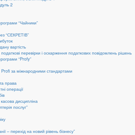
дуль 2
програми “Чайники”
без “СЕКРЕТІВ”
ибуток
дану вартість
, податкові перевірки і оскарження податкових повідомлень рішень
програми “Profy”
до Profi за міжнародними стандартами
 та права
тні операції
бів
а касова дисципліна
лтерія послуг”
іку
ії – перехід на новий рівень бізнесу”