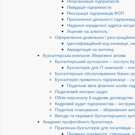
Реорганізація підприємств
Ліквідація підприємств
Реєстрація підприємців ФОП
Припинення діяльності підприємц
Надання юридичної адреси місце
Ліцензія на алкоголь
Оформлення дозвільних і реєстраційних
Ідентифікаційний код іноземця, н
Акредитація на митниці
Бухгалтерська компанія Збережені активи
Бухгалтерський аутсорсинг – послуги бу
Бухгалтерія для ІТ-компаній – спец
Бухгалтерське обслуговування бізнес-гр
Бухгалтерія приватного підприємця – су
Податкові звіти фізичної особи п
Податковий експрес-аудит
Облік персоналу й кадрове діловодство
Кадровий аудит підприємства – інструме
Податкое планування – збереження акти
Вигоди та переваги бухгалтерського аут
Академія професійного бухгалтера
Практична бухгалтерія для початківців – 
Первинні документи: створення, 