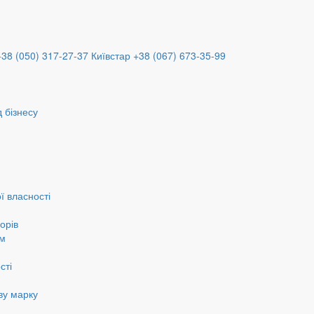
+38 (050) 317-27-37
Київстар +38 (067) 673-35-99
 бізнесу
ї власності
орів
ам
сті
ву марку