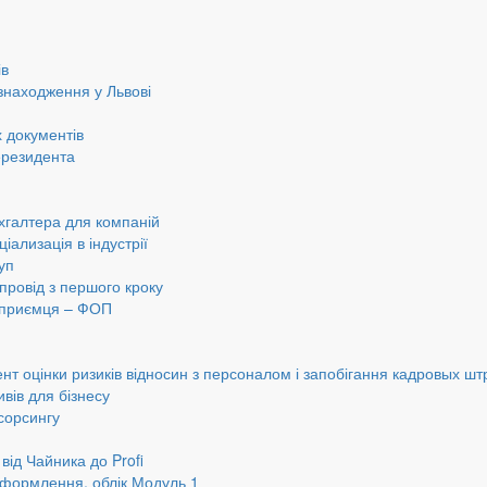
ів
знаходження у Львові
 документів
ерезидента
хгалтера для компаній
іализація в індустрії
уп
провід з першого кроку
ідприємця – ФОП
нт оцінки ризиків відносин з персоналом і запобігання кадровых шт
вів для бізнесу
сорсингу
від Чайника до Profi
оформлення, облік Модуль 1