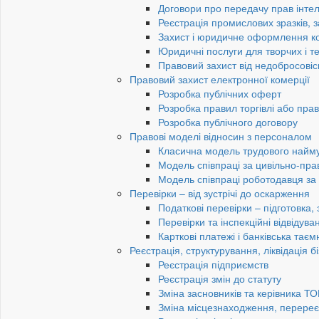
Договори про передачу прав інтел
Реєстрація промислових зразків, з
Захист і юридичне оформлення к
Юридичні послуги для творчих і те
Правовий захист від недобросовіс
Правовий захист електронної комерції
Розробка публічних оферт
Розробка правил торгівлі або пра
Розробка публічного договору
Правові моделі відносин з персоналом
Класична модель трудового найм
Модель співпраці за цивільно-пр
Модель співпраці роботодавця з
Перевірки – від зустрічі до оскарження
Податкові перевірки – підготовка,
Перевірки та інспекційні відвідув
Карткові платежі і банківська таєм
Реєстрація, структурування, ліквідація б
Реєстрація підприємств
Реєстрація змін до статуту
Зміна засновників та керівника Т
Зміна місцезнаходження, перереє