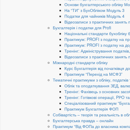
Основи бухгалтерського обліку Мо
На “ТИ” з БухОбліком Модуль 3
Податки для чайників Модуль 4
Відеозаписи з практичних занять 
Бухгалтерія і податки для Profi
Національні стандарти бухобліку 
Практикум: PROFI з податку на пр
Практикум: PROFI з податку на до
Тренінг: Адміністрування податків
Відеозаписи з практичних занять 
Міжнародні стандарти обліку
Курс Бухгалтерія від початківця 
Практикум “Перехід на МСФЗ”
Тематичні практикуми з обліку, податків
Облік та оподаткування ЗЕД, валю
Тренінг: Фахівець з основних засо
Тренінг: Готівкові операції, PРO т
Спеціалізований практикум “Бухга
Практикум Бухгалтерія ФОП
Собівартість – теорія та реальність в обл
Бухгалтерська правда – онлайн
Практикум “Від ФОПа до власника компан