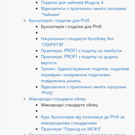
Податки для чайників Модуль 4
Відеозаписи з практичних занять програми
“Чайники”
Бухгалтерія і податки для Profi
Бухгалтерія і податки для Profi
Національні стандарти бухобліку без
“СЕКРЕТІВ”
Практикум: PROFI з податку на прибуток
Практикум: PROFI з податку на додану
вартість
Тренінг: Адміністрування податків, податкові
перевірки і оскарження податкових
повідомлень рішень
Відеозаписи з практичних занять програми
“Profy”
Міжнародні стандарти обліку
Міжнародні стандарти обліку
Курс Бухгалтерія від початківця до Profi за
міжнародними стандартами
Практикум “Перехід на МСФЗ”
Тематичні практикуми з обліку, податків та права