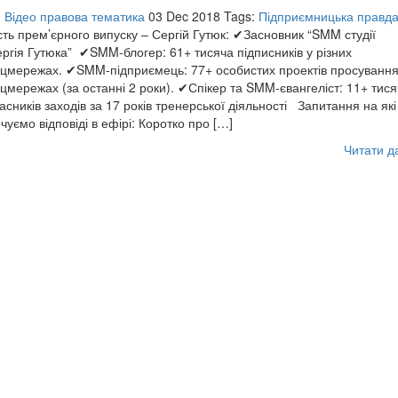
:
Відео правова тематика
03 Dec 2018
Tags:
Підприємницька правд
сть прем’єрного випуску – Сергій Гутюк: ✔Засновник “SMM студії
ргія Гутюка” ✔SMM-блогер: 61+ тисяча підписників у різних
цмережах. ✔SMM-підприємець: 77+ особистих проектів просування
цмережах (за останні 2 роки). ✔Спікер та SMM-євангеліст: 11+ тися
асників заходів за 17 років тренерської діяльності Запитання на які
чуємо відповіді в ефірі: Коротко про […]
Читати д