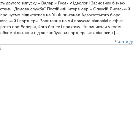
сть другого випуску – Валерій Гусак ✔Ідеолог і Засновник бізнес-
стеми “Домова служба” Постійний інтерв’юер – Олексій Яновський
прошуємо підписатися на Youtube-канал Адвокатського бюро
овський і партнери Запитання на які почуємо відповіді в ефірі:
ротко про Валерія, його бізнес і практику. Чи виникали у гостя
облемні питання під час побудови партнерських відносин […]
Читати д