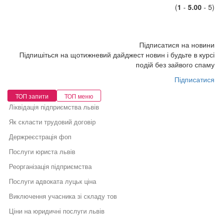
(
1
-
5.00
- 5)
Підписатися на новини
Підпишіться на щотижневий дайджест новин і будьте в курсі
подій без зайвого спаму
Підписатися
ТОП запити
ТОП меню
Ліквідація підприємства львів
Як скласти трудовий договір
Держреєстрація фоп
Послуги юриста львів
Реорганізація підприємства
Послуги адвоката луцьк ціна
Виключення учасника зі складу тов
Ціни на юридичні послуги львів