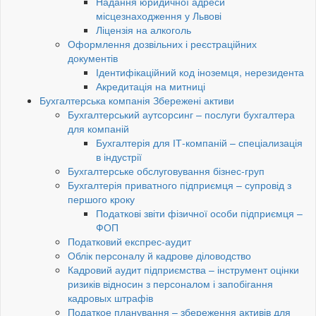
Надання юридичної адреси
місцезнаходження у Львові
Ліцензія на алкоголь
Оформлення дозвільних і реєстраційних
документів
Ідентифікаційний код іноземця, нерезидента
Акредитація на митниці
Бухгалтерська компанія Збережені активи
Бухгалтерський аутсорсинг – послуги бухгалтера
для компаній
Бухгалтерія для ІТ-компаній – спеціализація
в індустрії
Бухгалтерське обслуговування бізнес-груп
Бухгалтерія приватного підприємця – супровід з
першого кроку
Податкові звіти фізичної особи підприємця –
ФОП
Податковий експрес-аудит
Облік персоналу й кадрове діловодство
Кадровий аудит підприємства – інструмент оцінки
ризиків відносин з персоналом і запобігання
кадровых штрафів
Податкое планування – збереження активів для