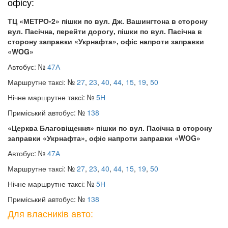
офісу:
ТЦ «МЕТРО-2» пішки по вул. Дж. Вашингтона в сторону
вул. Пасічна, перейти дорогу, пішки по вул. Пасічна в
сторону заправки «Укрнафта», офіс напроти заправки
«WOG»
Автобус: №
47А
Маршрутне таксі: №
27
,
23
,
40
,
44
,
15
,
19
,
50
Нічне маршрутне таксі: №
5Н
Приміський автобус: №
138
«Церква Благовіщення» пішки по вул. Пасічна в сторону
заправки «Укрнафта», офіс напроти заправки «WOG»
Автобус: №
47А
Маршрутне таксі: №
27
,
23
,
40
,
44
,
15
,
19
,
50
Нічне маршрутне таксі: №
5Н
Приміський автобус: №
138
Для власників авто: