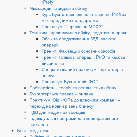
“Profy”
Міжнародні стандарти обліку
Курс Бухгалтерія від початківця до Profi за
міжнародними стандартами
Практикум “Перехід на МСФЗ”
Тематичні практикуми з обліку, податків та права
Облік та оподаткування ЗЕД, валютні
операції
Тренінг: Фахівець з основних засобів
Тренінг: Готівкові операції, PРO та касова
дисципліна
Спеціалізований практикум “Бухгалтерія
послуг”
Практикум Бухгалтерія ФОП
Собівартість – теорія та реальність в обліку
Бухгалтерська правда – онлайн
Практикум “Від ФОПа до власника компанії –
перехід на новий рівень бізнесу”
ПДВ для медичних закладів
Індивідуальні програми для корпоративного
навчання
Блог і медіатека
Публікації – правова тематика