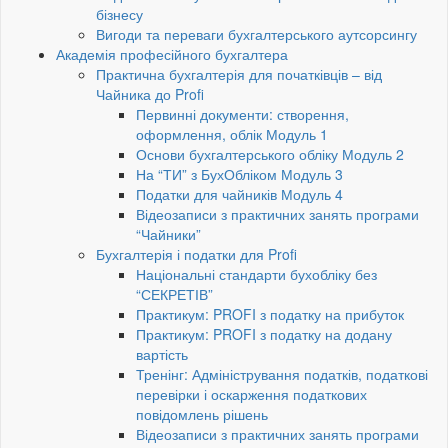
бізнесу
Вигоди та переваги бухгалтерського аутсорсингу
Академія професійного бухгалтера
Практична бухгалтерія для початківців – від
Чайника до Profi
Первинні документи: створення,
оформлення, облік Модуль 1
Основи бухгалтерського обліку Модуль 2
На “ТИ” з БухОбліком Модуль 3
Податки для чайників Модуль 4
Відеозаписи з практичних занять програми
“Чайники”
Бухгалтерія і податки для Profi
Національні стандарти бухобліку без
“СЕКРЕТІВ”
Практикум: PROFI з податку на прибуток
Практикум: PROFI з податку на додану
вартість
Тренінг: Адміністрування податків, податкові
перевірки і оскарження податкових
повідомлень рішень
Відеозаписи з практичних занять програми