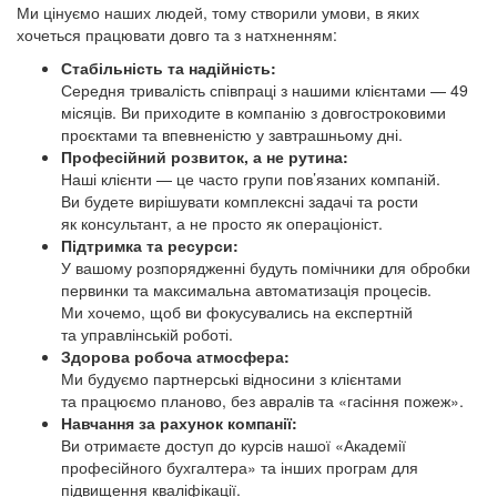
Ми цінуємо наших людей, тому створили умови, в яких
хочеться працювати довго та з натхненням:
Стабільність та надійність:
Середня тривалість співпраці з нашими клієнтами — 49
місяців. Ви приходите в компанію з довгостроковими
проєктами та впевненістю у завтрашньому дні.
Професійний розвиток, а не рутина:
Наші клієнти — це часто групи пов’язаних компаній.
Ви будете вирішувати комплексні задачі та рости
як консультант, а не просто як операціоніст.
Підтримка та ресурси:
У вашому розпорядженні будуть помічники для обробки
первинки та максимальна автоматизація процесів.
Ми хочемо, щоб ви фокусувались на експертній
та управлінській роботі.
Здорова робоча атмосфера:
Ми будуємо партнерські відносини з клієнтами
та працюємо планово, без авралів та «гасіння пожеж».
Навчання за рахунок компанії:
Ви отримаєте доступ до курсів нашої «Академії
професійного бухгалтера» та інших програм для
підвищення кваліфікації.