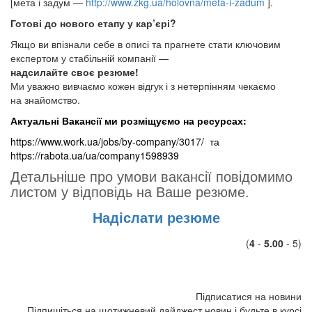
[мета і задум —
http://www.zkg.ua/holovna/meta-i-zadum
].
Готові до нового етапу у кар’єрі?
Якщо ви впізнали себе в описі та прагнете стати ключовим
експертом у стабільній компанії —
надсилайте своє резюме!
Ми уважно вивчаємо кожен відгук і з нетерпінням чекаємо
на знайомство.
Актуальні Вакансії ми розміщуємо на ресурсах:
https://www.work.ua/jobs/by-company/3017/ та
https://rabota.ua/ua/company1598939
Детальніше про умови вакансії повідомимо
листом у відповідь на Ваше резюме.
Надіслати резюме
(
4
-
5.00
- 5)
Підписатися на новини
Підпишіться на щотижневий дайджест новин і будьте в курсі