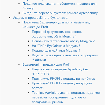
Податкое планування – збереження активів для
бізнесу
Вигоди та переваги бухгалтерського аутсорсингу
Академія професійного бухгалтера
Практична бухгалтерія для початківців – від
Чайника до Profi
Первинні документи: створення,
оформлення, облік Модуль 1
Основи бухгалтерського обліку Модуль 2
На “ТИ” з БухОбліком Модуль 3
Податки для чайників Модуль 4
Відеозаписи з практичних занять програми
“Чайники”
Бухгалтерія і податки для Profi
Національні стандарти бухобліку без
“СЕКРЕТІВ”
Практикум: PROFI з податку на прибуток
Практикум: PROFI з податку на додану
вартість
Тренінг: Адміністрування податків, податкові
перевірки і оскарження податкових
повідомлень рішень