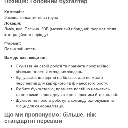
Позиція: Головний бухгалтер
Компанія:
Західна консалтингова група
Локація:
Львів, вул. Пасічна, 93Б (можливий гібридний формат після
інтеграційного періоду)
Формат:
Повна зайнятість.
Вам до нас, якщо ви:
Скучаєте на своїй роботі та прагнете професійної
різноманітності й складних завдань.
Відчуваєте, що здатні на більше, але не маєте
перспектив для кар’єрного та фінансового росту.
Любите бухгалтерію, прагнете постійно навчатись
та першими впроваджувати нові практики й технології.
Шукаєте не просто роботу, а команду однодумців та
місце для самореалізації.
Що ми пропонуємо: більше, ніж
стандартні переваги