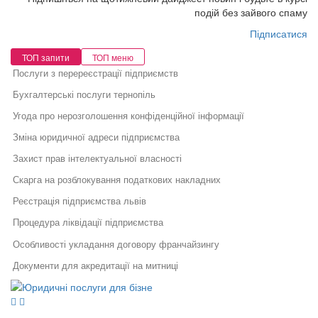
подій без зайвого спаму
Підписатися
ТОП запити
ТОП меню
Послуги з перереєстрації підприємств
Бухгалтерські послуги тернопіль
Угода про нерозголошення конфіденційної інформації
Зміна юридичної адреси підприємства
Захист прав інтелектуальної власності
Скарга на розблокування податкових накладних
Реєстрація підприємства львів
Процедура ліквідації підприємства
Особливості укладання договору франчайзингу
Документи для акредитації на митниці
Юридичні послуги для бізнесу
Вартість юридичних послуг львів
Юридичний супровід бізнесу
Послуги адвоката
Юридична фірма в києві
Як правильно укласти договір
Правовий захист інтелектуальної