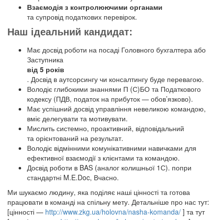
Взаємодія з контролюючими органами
та супровід податкових перевірок.
Наш ідеальний кандидат:
Має досвід роботи на посаді Головного бухгалтера або
Заступника
від 5 років
. Досвід в аутсорсингу чи консалтингу буде перевагою.
Володіє глибокими знаннями П (С)БО та Податкового
кодексу (ПДВ, податок на прибуток — обов’язково).
Має успішний досвід управління невеликою командою,
вміє делегувати та мотивувати.
Мислить системно, проактивний, відповідальний
та орієнтований на результат.
Володіє відмінними комунікативними навичками для
ефективної взаємодії з клієнтами та командою.
Досвід роботи в BAS (аналог колишньої 1С). попри
стандартні M.E.Doc, Вчасно.
Ми шукаємо людину, яка поділяє наші цінності та готова
працювати в команді на спільну мету. Детальніше про нас тут:
[цінності —
http://www.zkg.ua/holovna/nasha-komanda/
] та тут