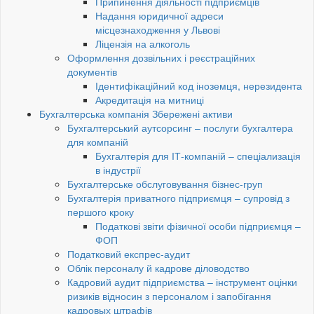
Припинення діяльності підприємців
Надання юридичної адреси
місцезнаходження у Львові
Ліцензія на алкоголь
Оформлення дозвільних і реєстраційних
документів
Ідентифікаційний код іноземця, нерезидента
Акредитація на митниці
Бухгалтерська компанія Збережені активи
Бухгалтерський аутсорсинг – послуги бухгалтера
для компаній
Бухгалтерія для ІТ-компаній – спеціализація
в індустрії
Бухгалтерське обслуговування бізнес-груп
Бухгалтерія приватного підприємця – супровід з
першого кроку
Податкові звіти фізичної особи підприємця –
ФОП
Податковий експрес-аудит
Облік персоналу й кадрове діловодство
Кадровий аудит підприємства – інструмент оцінки
ризиків відносин з персоналом і запобігання
кадровых штрафів