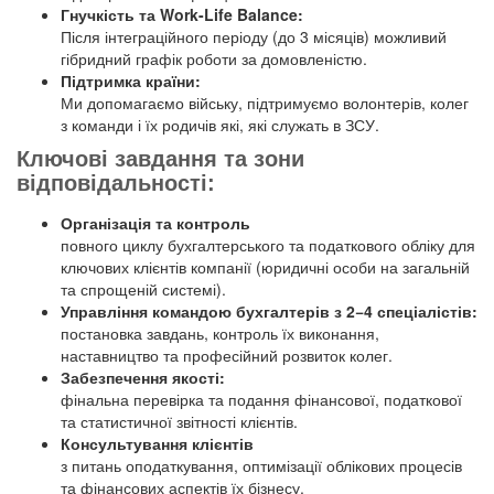
Гнучкість та Work-Life Balance:
Після інтеграційного періоду (до 3 місяців) можливий
гібридний графік роботи за домовленістю.
Підтримка країни:
Ми допомагаємо війську, підтримуємо волонтерів, колег
з команди і їх родичів які, які служать в ЗСУ.
Ключові завдання та зони
відповідальності:
Організація та контроль
повного циклу бухгалтерського та податкового обліку для
ключових клієнтів компанії (юридичні особи на загальній
та спрощеній системі).
Управління командою бухгалтерів з 2−4 спеціалістів:
постановка завдань, контроль їх виконання,
наставництво та професійний розвиток колег.
Забезпечення якості:
фінальна перевірка та подання фінансової, податкової
та статистичної звітності клієнтів.
Консультування клієнтів
з питань оподаткування, оптимізації облікових процесів
та фінансових аспектів їх бізнесу.