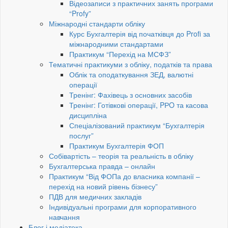
Відеозаписи з практичних занять програми
“Profy”
Міжнародні стандарти обліку
Курс Бухгалтерія від початківця до Profi за
міжнародними стандартами
Практикум “Перехід на МСФЗ”
Тематичні практикуми з обліку, податків та права
Облік та оподаткування ЗЕД, валютні
операції
Тренінг: Фахівець з основних засобів
Тренінг: Готівкові операції, PРO та касова
дисципліна
Спеціалізований практикум “Бухгалтерія
послуг”
Практикум Бухгалтерія ФОП
Собівартість – теорія та реальність в обліку
Бухгалтерська правда – онлайн
Практикум “Від ФОПа до власника компанії –
перехід на новий рівень бізнесу”
ПДВ для медичних закладів
Індивідуальні програми для корпоративного
навчання
Блог і медіатека