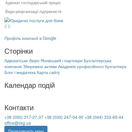
Адвокат господарський процес
Види реорганізації підприємств
Юридичні послуги для бізнесу
Юридична контора
Юридичний супровід бізнесу
Послуги адвоката
Академія професійного бухгалтера
Як правильно укласти договір
Правовий захист інтелектуальної
у бізнесі
власності
Юридичні послуги
Профіль компанії в Google
Правовий захист електронної
Специфіка реєстрації
Заява на отримання ідентифікаційного коду іноземцем
комерції
Сторінки
потужностей та ведення
Реєстрація, структурування,
державного реєстру: поради
Договiр оферти
ліквідація бізнесу
фахівців
Адвокатське бюро Яновський і партнери
Бухгалтерська
Бухгалтерська компанія Збережені
Порядок реєстрації авторського права
компанія Збережені активи
Академія професійного бухгалтера
Порядок звільнення директора
активи
Блог і медіатека
Карта сайту
тов
Цивільно правова угода з фізичною особою
Академія професійного бухгалтера
Банкрутство підприємців
Процес реєстрації підприємства
Календар подій
(ФОП)
Основи бухобліку
На найближчі дати немає подій
Заперечення на акт податкової
перевірки
Реєстрація юридичних осіб та фізичних осіб підприємців
Контакти
Оподаткування малого бізнесу
Підвищення кваліфікації бухгалтера
+38 (050) 317-27-37
+38 (032) 247-04-00
+38 (044) 333-60-44
Оскарження податкового
Ліквідація підприємства львів
повідомлення рішення
office@zkg.ua
Бухгалтерські послуги
Передзвоніть мені
Консультації і повідомлення