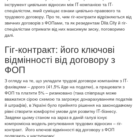
інструмент цивільних відносин між IT-компанією та IT-
спеціалістом, який суміщає ознаки цивільно-правового та
трудового договору. Про те, чим гіг-контракти відрізняються від
звичних договорів з ФОПами, та як резидентам Diia.City й гіг-
спеціалістам отримати від них максимум зиску, поговоримо
далі.
Гіг-контракт: його ключові
відмінності від договору з
ФОП
З огляду на те, що укладати трудові договори компаніям з IT-
фахівцями – дорого (41,5% йде на податки), а працювати з
ФОП та платити 5% – ризиковано (така співпраця може
вважатися сірою схемою та загрожує донарахуванням податків
й штрафів), в Україні було прийнято рішення на законодавчому
рівні створити комфортні умови для розвитку IT-бізнесу.
Завдяки цьому станом на зараз в даній галузі існує
компромісна модель регулювання трудових відносин – гіг-
контракт. Його ключові відмінності від договору з ФОП
полягають у наступному: