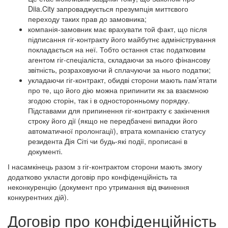
Diia.City запроваджується презумпція миттєвого
переходу таких прав до замовника;
компанія-замовник має врахувати той факт, що після
підписання гіг-контракту його майбутнє адміністрування
покладається на неї. Тобто остання стає податковим
агентом гіг-спеціаліста, складаючи за нього фінансову
звітність, розраховуючи й сплачуючи за нього податки;
укладаючи гіг-контракт, обидві сторони мають пам’ятати
про те, що його дію можна припинити як за взаємною
згодою сторін, так і в односторонньому порядку.
Підставами для припинення гіг-контракту є закінчення
строку його дії (якщо не передбачені випадки його
автоматичної пролонгації), втрата компанією статусу
резидента Дія Сіті чи будь-які події, прописані в
документі.
І насамкінець разом з гіг-контрактом сторони мають змогу
додатково укласти договір про конфіденційність та
неконкуренцію (документ про утримання від вчинення
конкурентних дій).
Договір про конфіденційність