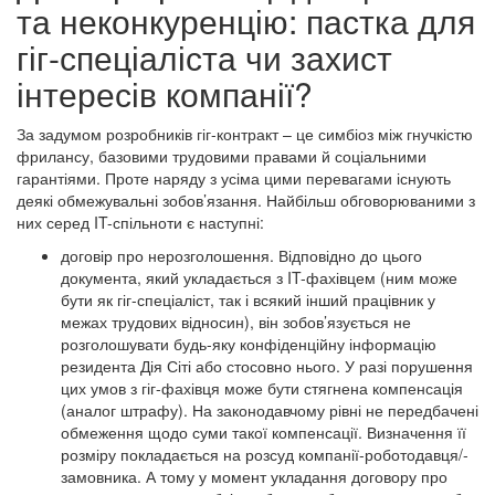
та неконкуренцію: пастка для
гіг-спеціаліста чи захист
інтересів компанії?
За задумом розробників гіг-контракт – це симбіоз між гнучкістю
фрилансу, базовими трудовими правами й соціальними
гарантіями. Проте наряду з усіма цими перевагами існують
деякі обмежувальні зобов’язання. Найбільш обговорюваними з
них серед IT-спільноти є наступні:
договір про нерозголошення. Відповідно до цього
документа, який укладається з IT-фахівцем (ним може
бути як гіг-спеціаліст, так і всякий інший працівник у
межах трудових відносин), він зобов’язується не
розголошувати будь-яку конфіденційну інформацію
резидента Дія Сіті або стосовно нього. У разі порушення
цих умов з гіг-фахівця може бути стягнена компенсація
(аналог штрафу). На законодавчому рівні не передбачені
обмеження щодо суми такої компенсації. Визначення її
розміру покладається на розсуд компанії-роботодавця/-
замовника. А тому у момент укладання договору про