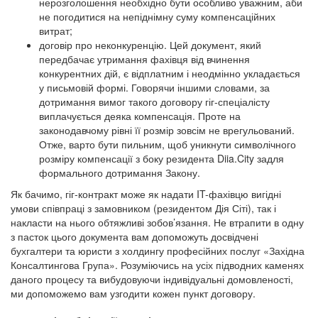
нерозголошення необхідно бути особливо уважним, аби
не погодитися на непіднімну суму компенсаційних
витрат;
договір про неконкуренцію. Цей документ, який
передбачає утримання фахівця від вчинення
конкурентних дій, є відплатним і неодмінно укладається
у письмовій формі. Говорячи іншими словами, за
дотримання вимог такого договору гіг-спеціалісту
виплачується деяка компенсація. Проте на
законодавчому рівні її розмір зовсім не врегульований.
Отже, варто бути пильним, щоб уникнути символічного
розміру компенсації з боку резидента Diia.City задля
формального дотримання Закону.
Як бачимо, гіг-контракт може як надати IT-фахівцю вигідні
умови співпраці з замовником (резидентом Дія Сіті), так і
накласти на нього обтяжливі зобов’язання. Не втрапити в одну
з пасток цього документа вам допоможуть досвідчені
бухгалтери та юристи з холдингу професійних послуг «Західна
Консалтингова Група». Розуміючись на усіх підводних каменях
даного процесу та вибудовуючи індивідуальні домовленості,
ми допоможемо вам узгодити кожен пункт договору.