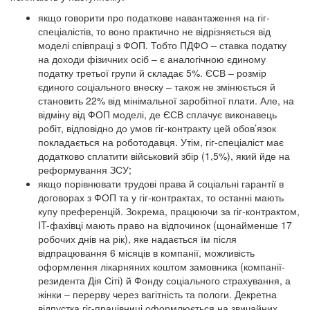
якщо говорити про податкове навантаження на гіг-
спеціалістів, то воно практично не відрізняється від
моделі співпраці з ФОП. Тобто ПДФО – ставка податку
на доходи фізичних осіб – є аналогічною єдиному
податку третьої групи й складає 5%. ЄСВ – розмір
єдиного соціального внеску – також не змінюється й
становить 22% від мінімальної заробітної плати. Але, на
відміну від ФОП моделі, де ЄСВ сплачує виконавець
робіт, відповідно до умов гіг-контракту цей обов’язок
покладається на роботодавця. Утім, гіг-спеціаліст має
додатково сплатити військовий збір (1,5%), який йде на
реформування ЗСУ;
якщо порівнювати трудові права й соціальні гарантії в
договорах з ФОП та у гіг-контрактах, то останні мають
купу преференцій. Зокрема, працюючи за гіг-контрактом,
IT-фахівці мають право на відпочинок (щонайменше 17
робочих днів на рік), яке надається їм після
відпрацювання 6 місяців в компанії, можливість
оформлення лікарняних коштом замовника (компанії-
резидента Дія Сіті) й Фонду соціального страхування, а
жінки – перерву через вагітність та пологи. Декретна
відпустка гіг-працівниці оформлюється на звичайних