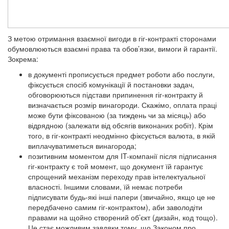
З метою отримання взаємної вигоди в гіг-контракті сторонами
обумовлюються взаємні права та обов’язки, вимоги й гарантії.
Зокрема:
в документі прописується предмет роботи або послуги,
фіксується спосіб комунікації й постановки задач,
обговорюються підстави припинення гіг-контракту й
визначається розмір винагороди. Скажімо, оплата праці
може бути фіксованою (за тиждень чи за місяць) або
відрядною (залежати від обсягів виконаних робіт). Крім
того, в гіг-контракті неодмінно фіксується валюта, в якій
виплачуватиметься винагорода;
позитивним моментом для IT-компанії після підписання
гіг-контракту є той момент, що документ їй гарантує
спрощений механізм переходу прав інтелектуальної
власності. Іншими словами, їй немає потреби
підписувати будь-які інші папери (звичайно, якщо це не
передбачено самим гіг-контрактом), аби заволодіти
правами на щойно створений об’єкт (дизайн, код тощо).
Це стає можливим завдяки тому, що Законом про