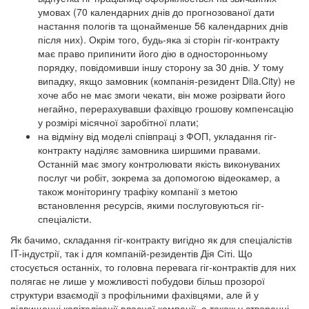
умовах (70 календарних днів до прогнозованої дати
настання пологів та щонайменше 56 календарних днів
після них). Окрім того, будь-яка зі сторін гіг-контракту
має право припинити його дію в односторонньому
порядку, повідомивши іншу сторону за 30 днів. У тому
випадку, якщо замовник (компанія-резидент Diia.City) не
хоче або не має змоги чекати, він може розірвати його
негайно, перерахувавши фахівцю грошову компенсацію
у розмірі місячної заробітної плати;
на відміну від моделі співпраці з ФОП, укладання гіг-
контракту наділяє замовника ширшими правами.
Останній має змогу контролювати якість виконуваних
послуг чи робіт, зокрема за допомогою відеокамер, а
також моніторингу трафіку компанії з метою
встановлення ресурсів, якими послуговуються гіг-
спеціалісти.
Як бачимо, складання гіг-контракту вигідно як для спеціалістів
IT-індустрії, так і для компаній-резидентів Дія Сіті. Що
стосується останніх, то головна перевага гіг-контрактів для них
полягає не лише у можливості побудови більш прозорої
структури взаємодії з профільними фахівцями, але й у
підвищенні капіталізації власної компанії, а також у створенні