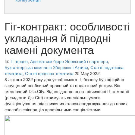
Гіг-контракт: особливості
укладання й підводні
камені документа
In:
ІТ-право
,
Адвокатске бюро Яновський і партнери
,
Бухгалтерська компанія Збережені Активи
,
Статті податкова
тематика
,
Статті правова тематика
25 May 2022
8 лютого 2022 року для українського IT-бізнесу був офіційно
запущений особливий правовий та податковий режим. Він
іменований Diia.City. Відповідно до нього вітчизняні IT-компанії
(резиденти Дія Сіті) отримують спеціальні умови
функціонування: від знижених ставок оподаткування до нових
способів співпраці з профільними спеціалістами.