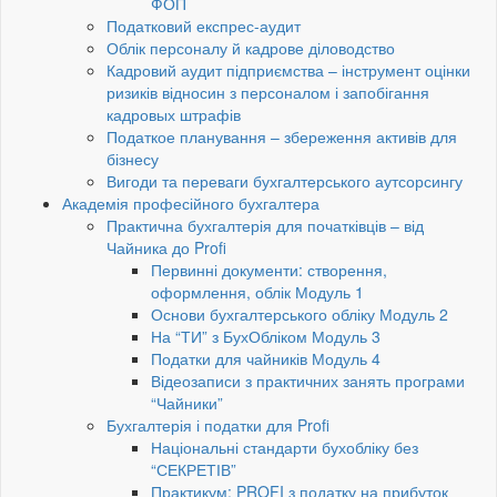
ФОП
Податковий експрес-аудит
Облік персоналу й кадрове діловодство
Кадровий аудит підприємства – інструмент оцінки
ризиків відносин з персоналом і запобігання
кадровых штрафів
Податкое планування – збереження активів для
бізнесу
Вигоди та переваги бухгалтерського аутсорсингу
Академія професійного бухгалтера
Практична бухгалтерія для початківців – від
Чайника до Profi
Первинні документи: створення,
оформлення, облік Модуль 1
Основи бухгалтерського обліку Модуль 2
На “ТИ” з БухОбліком Модуль 3
Податки для чайників Модуль 4
Відеозаписи з практичних занять програми
“Чайники”
Бухгалтерія і податки для Profi
Національні стандарти бухобліку без
“СЕКРЕТІВ”
Практикум: PROFI з податку на прибуток