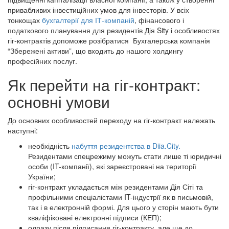
привабливих інвестиційних умов для інвесторів. У всіх
тонкощах
бухгалтерії для ІТ-компаній
, фінансового і
податкового планування для резидентів Дія Sity і особливостях
гіг-контрактів допоможе розібратися Бухгалерська компанія
“Збережені активи”, що входить до нашого холдингу
професійних послуг.
Як перейти на гіг-контракт:
основні умови
До основних особливостей переходу на гіг-контракт належать
наступні:
необхідність
набуття резидентства в Diia.City.
Резидентами спецрежиму можуть стати лише ті юридичні
особи (IT-компанії), які зареєстровані на території
України;
гіг-контракт укладається між резидентами Дія Сіті та
профільними спеціалістами IT-індустрії як в письмовій,
так і в електронній формі. Для цього у сторін мають бути
кваліфіковані електронні підписи (КЕП);
одразу після підписання гіг-контракту, але ще до