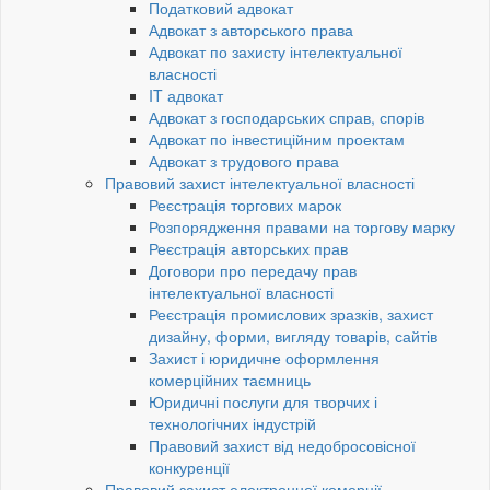
Податковий адвокат
Адвокат з авторського права
Адвокат по захисту інтелектуальної
власності
IT адвокат
Адвокат з господарських справ, спорів
Адвокат по інвестиційним проектам
Адвокат з трудового права
Правовий захист інтелектуальної власності
Реєстрація торгових марок
Розпорядження правами на торгову марку
Реєстрація авторських прав
Договори про передачу прав
інтелектуальної власності
Реєстрація промислових зразків, захист
дизайну, форми, вигляду товарів, сайтів
Захист і юридичне оформлення
комерційних таємниць
Юридичні послуги для творчих і
технологічних індустрій
Правовий захист від недобросовісної
конкуренції
Правовий захист електронної комерції