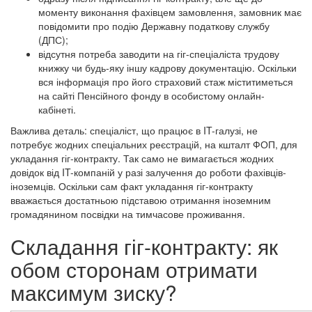
моменту виконання фахівцем замовлення, замовник має
повідомити про подію Державну податкову службу
(ДПС);
відсутня потреба заводити на гіг-спеціаліста трудову
книжку чи будь-яку іншу кадрову документацію. Оскільки
вся інформація про його страховий стаж міститиметься
на сайті Пенсійного фонду в особистому онлайн-
кабінеті.
Важлива деталь: спеціаліст, що працює в IT-галузі, не
потребує жодних спеціальних реєстрацій, на кшталт ФОП, для
укладання гіг-контракту. Так само не вимагається жодних
довідок від IT-компаній у разі залучення до роботи фахівців-
іноземців. Оскільки сам факт укладання гіг-контракту
вважається достатньою підставою отримання іноземним
громадянином посвідки на тимчасове проживання.
Складання гіг-контракту: як
обом сторонам отримати
максимум зиску?