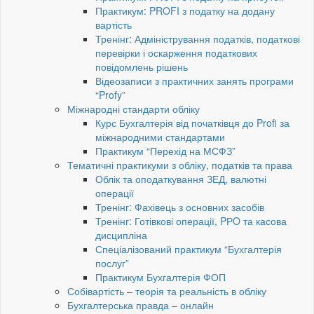
Практикум: PROFI з податку на додану
вартість
Тренінг: Адміністрування податків, податкові
перевірки і оскарження податкових
повідомлень рішень
Відеозаписи з практичних занять програми
“Profy”
Міжнародні стандарти обліку
Курс Бухгалтерія від початківця до Profi за
міжнародними стандартами
Практикум “Перехід на МСФЗ”
Тематичні практикуми з обліку, податків та права
Облік та оподаткування ЗЕД, валютні
операції
Тренінг: Фахівець з основних засобів
Тренінг: Готівкові операції, PРO та касова
дисципліна
Спеціалізований практикум “Бухгалтерія
послуг”
Практикум Бухгалтерія ФОП
Собівартість – теорія та реальність в обліку
Бухгалтерська правда – онлайн