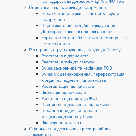
господарським договором ЦПХ із ФОПом
Перевірки – від зустрічі до оскарження
Податкові перевірки – підготовка, зустріч,
оскарження
Перевірки та інспекційні відвідування
Держпраці: ключові правові аспекти
Карткові платежі і банківська таємниця – як
не засвітитися
Реєстрація, структурування, ліквідація бізнесу
Реєстрація підприємств
Реєстрація змін до статуту
Зміна засновників та керівника ТОВ
Зміна місцезнаходження, перереєстрація
юридичної адреси підприємства
Реорганізація підприємств
Ліквідація підприємств
Реєстрація підприємців ФОП
Припинення діяльності підприємців
Надання юридичної адреси
місцезнаходження у Львові
Ліцензія на алкоголь
Оформлення дозвільних і реєстраційних
документів