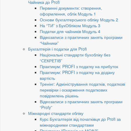
Чайника до Profi
Первинні документи: створення,
оформлення, облік Модуль 1
Основи бухгалтерського обліку Модуль 2
На “ТИ” з БухОбліком Модуль 3
Податки для чайників Модуль 4
Відеозаписи з практичних занять програми
“Чайники”
Бухгалтерія і податки для Profi
Національні стандарти бухобліку без
“СЕКРЕТІВ”
Практикум: PROFI з податку на прибуток
Практикум: PROFI з податку на додану
вартість
Тренінг: Адміністрування податків, податкові
перевірки і оскарження податкових
повідомлень рішень
Відеозаписи з практичних занять програми
“Profy”
Міжнародні стандарти обліку
Курс Бухгалтерія від початківця до Profi за
міжнародними стандартами
Практикум “Перехід на МСФЗ”