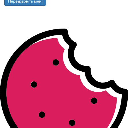
Передзвоніть мені
All rights reserved © 2026
Юридичні послуги​ для бізнесу​,
податков​ий консалтинг​, ​бухгалтерський аутсорсинг​, навчання
бухгалтерів – від холдингу професійних послуг ЗКГ​​​
.