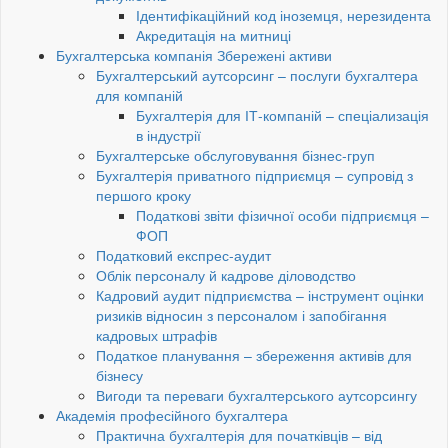
Ідентифікаційний код іноземця, нерезидента
Акредитація на митниці
Бухгалтерська компанія Збережені активи
Бухгалтерський аутсорсинг – послуги бухгалтера
для компаній
Бухгалтерія для ІТ-компаній – спеціализація
в індустрії
Бухгалтерське обслуговування бізнес-груп
Бухгалтерія приватного підприємця – супровід з
першого кроку
Податкові звіти фізичної особи підприємця –
ФОП
Податковий експрес-аудит
Облік персоналу й кадрове діловодство
Кадровий аудит підприємства – інструмент оцінки
ризиків відносин з персоналом і запобігання
кадровых штрафів
Податкое планування – збереження активів для
бізнесу
Вигоди та переваги бухгалтерського аутсорсингу
Академія професійного бухгалтера
Практична бухгалтерія для початківців – від