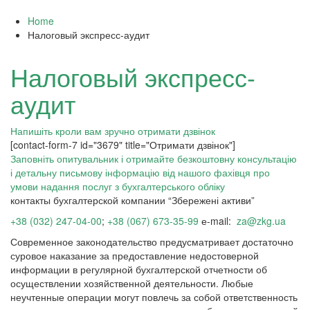
Home
Налоговый экспресс-аудит
Налоговый экспресс-
аудит
Напишіть кроли вам зручно отримати дзвінок
[contact-form-7 id="3679" title="Отримати дзвінок"]
Заповніть опитувальник і отримайте безкоштовну консультацію
і детальну письмову інформацію від нашого фахівця про
умови надання послуг з бухгалтерського обліку
контакты бухгалтерской компании “Збережені активи”
+38 (032) 247-04-00
;
+38 (067) 673-35-99
е-mail:
za@zkg.ua
Современное законодательство предусматривает достаточно
суровое наказание за предоставление недостоверной
информации в регулярной бухгалтерской отчетности об
осуществлении хозяйственной деятельности. Любые
неучтенные операции могут повлечь за собой ответственность