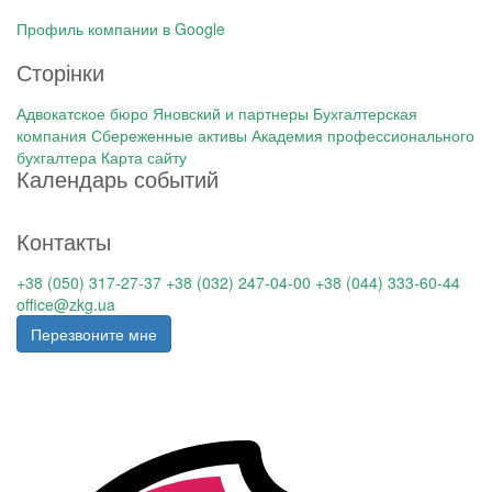
Профиль компании в Google
Сторінки
Адвокатское бюро Яновский и партнеры
Бухгалтерская
компания Сбереженные активы
Академия профессионального
бухгалтера
Карта сайту
Календарь событий
На ближайшие даты нет событий
Контакты
+38 (050) 317-27-37
+38 (032) 247-04-00
+38 (044) 333-60-44
office@zkg.ua
Перезвоните мне
All rights reserved © 2026
Юридические услуги для бизнеса,
налоговые й консалтинг, бухгалтерский аутсорсинг, обучение
бухгалтеров - от холдинга профессиональных услуг ЗКГ
.