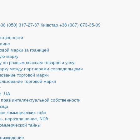
+38 (050) 317-27-37
Київстар +38 (067) 673-35-99
бственности
раине
овой марки за границей
ую марку
у по разным классам товаров и услуг
марку между партнерами-совладельцами
зование торговой марки
ользование торговой марки
у
е .UA
 прав интеллектуальной собственности
азца
ие коммерческих тайн
ь, неразглашение, NDA
коммерческой тайны
роизведение