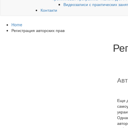
Видеозаписи с практических заня
Контакти
Home
Регистрация авторских прав
Ре
Авт
Еще д
самоу
украи
Однак
автор