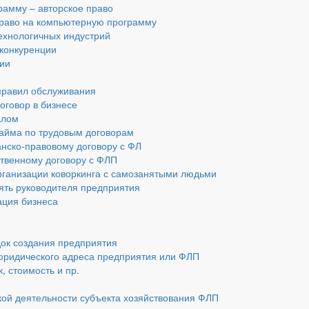
амму – авторское право
 право на компьютерную программу
технологичных индустрий
 конкуренции
ии
 правил обслуживания
оговор в бизнесе
алом
найма по трудовым договорам
анско-правовому договору с ФЛ
ственному договору с ФЛП
рганизации коворкинга с самозанятыми людьми
ять руководителя предприятия
ация бизнеса
док создания предприятия
юридического адреса предприятия или ФЛП
, стоимость и пр.
ой деятельности субъекта хозяйствования ФЛП