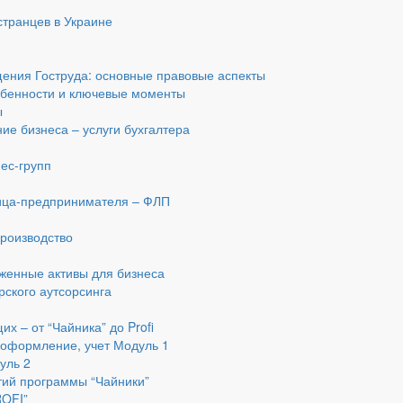
транцев в Украине
ения Гоструда: основные правовые аспекты
обенности и ключевые моменты
ы
ие бизнеса – услуги бухгалтера
ес-групп
я
лица-предпринимателя – ФЛП
производство
женные активы для бизнеса
рского аутсорсинга
х – от “Чайника” до Profi
 оформление, учет Модуль 1
уль 2
тий программы “Чайники”
ROFI”