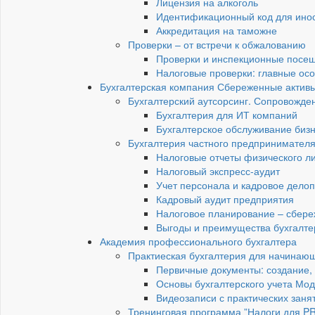
Лицензия на алкоголь
Идентификационный код для инос
Аккредитация на таможне
Проверки – от встречи к обжалованию
Проверки и инспекционные посещ
Налоговые проверки: главные ос
Бухгалтерская компания Сбереженные актив
Бухгалтерский аутсорсинг. Сопровожден
Бухгалтерия для ИТ компаний
Бухгалтерское обслуживание бизн
Бухгалтерия частного предпринимател
Налоговые отчеты физического 
Налоговый экспресс-аудит
Учет персонала и кадровое дело
Кадровый аудит предприятия
Налоговое планирование – сбере
Выгоды и преимущества бухгалте
Академия профессионального бухгалтера
Практиеская бухгалтерия для начинающи
Первичные документы: создание,
Основы бухгалтерского учета Мод
Видеозаписи с практических заня
Тренинговая программа ”Налоги для P