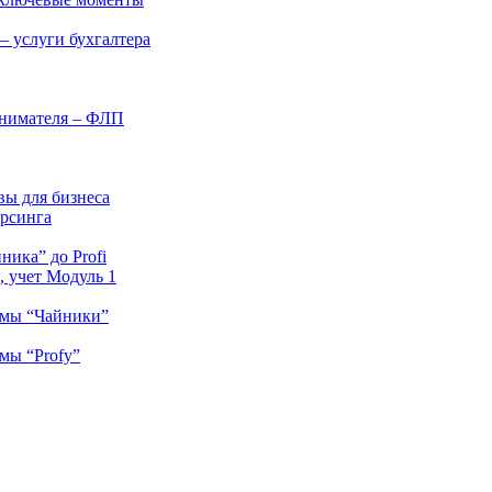
– услуги бухгалтера
инимателя – ФЛП
вы для бизнеса
орсинга
ника” до Profi
 учет Модуль 1
ммы “Чайники”
мы “Profy”