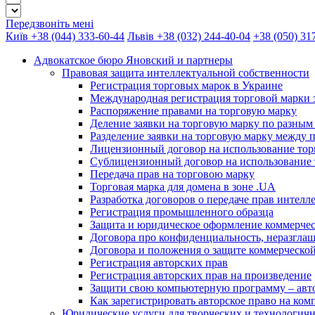
Передзвоніть мені
Київ +38 (044) 333-60-44
Львів +38 (032) 244-40-04
+38 (050) 31
Адвокатское бюро Яновский и партнеры
Правовая защита интеллектуальной собственности
Регистрация торговых марок в Украине
Международная регистрация торговой марки 
Распоряжение правами на торговую марку
Деление заявки на торговую марку по разным 
Разделение заявки на торговую марку между 
Лицензионный договор на использование тор
Сублицензионный договор на использование 
Передача прав на торговою марку
Торговая марка для домена в зоне .UA
Разработка договоров о передаче прав интелл
Регистрация промышленного образца
Защита и юридическое оформление коммерчес
Договора про конфиденциальность, неразгла
Договора и положения о защите коммерческо
Регистрация авторских прав
Регистрация авторских прав на произведение
Защити свою компьютерную программу – авто
Как зарегистрировать авторское право на ко
Юридические услуги для творческих и технологич