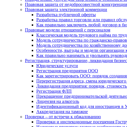
Правовая защита от недобросовестной конкуренци
Правовая защита электронной коммерции
Разработка публичной оферты
Разработка правил торговли или правил обс
Как правильно заключить любой договор в би
Правовые модели отношений с персоналом
Классическая модель трудового найма по тру
Модель сотрудничества по гражданско-право
Модель сотрудничества по хозяйственному д
Особенности, выгоды и модели организации 
Как правильно нанимать и увольнять руковод
Регистрация, структурирование, ликвидация бизнес
Юридические услуги
Регистрация предприятия ООО
Как зарегистрировать ООО: порядок создания
Перерегистрация адреса, смена юридическог
Ликвидация предприятия: порядок, стоимость 
Регистрация ФЛП
Прекращение предпринимательской деятельно
Лицензия на алкоголь
Идентификационный код для иностранцев в 
Аккредитация на таможне
Проверки – от встречи к обжалованию
Проверки и инспекционные посещения Гостру
Налоговые проверки: главные особенности и