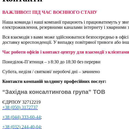
ВАЖЛИВО!!! ПІД ЧАС ВОЄННОГО СТАНУ
Наша команда і наші компанії працюють і працюватимуть у звич
електроживлення, резервними каналами інтернету і хмарними з
В
ся взаємодія з вами може здійснюватися безпосередньо в офіс
доставку кореспонденції. У випадку повітряної тривоги або інш
Час роботи офісів і контакт-центру для взаємодії з клієнтами
Понеділок-П’ятниця – з 8:30 до 18:30 без перерви
Субота, неділя / святкові/ неробочі дні – зачинено
Контакти компаній холдингу професійних послуг:
“Західна консалтингова група” ТОВ
ЄДРПОУ 32712219
+38 (050) 3172737
+38 (044) 333-60-44
;
+38 (032) 244-40-04
;