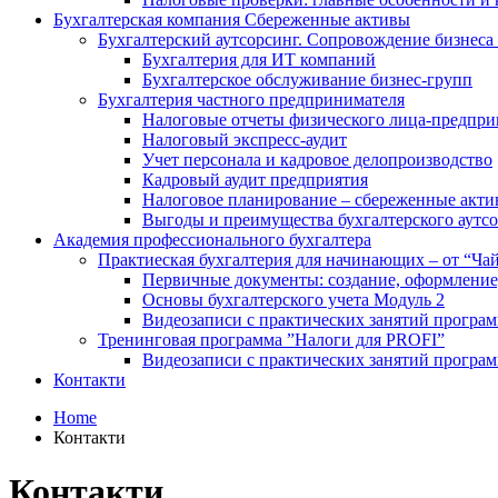
Бухгалтерская компания Сбереженные активы
Бухгалтерский аутсорсинг. Сопровождение бизнеса 
Бухгалтерия для ИТ компаний
Бухгалтерское обслуживание бизнес-групп
Бухгалтерия частного предпринимателя
Налоговые отчеты физического лица-предпр
Налоговый экспресс-аудит
Учет персонала и кадровое делопроизводство
Кадровый аудит предприятия
Налоговое планирование – сбереженные акти
Выгоды и преимущества бухгалтерского аутс
Академия профессионального бухгалтера
Практиеская бухгалтерия для начинающих – от “Чай
Первичные документы: создание, оформление,
Основы бухгалтерского учета Модуль 2
Видеозаписи с практических занятий програ
Тренинговая программа ”Налоги для PROFI”
Видеозаписи с практических занятий програм
Контакти
Home
Контакти
Контакти