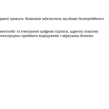
тряної тривоги.
Компанія забезпечена засобами безперебійного
ментообіг та електронні цифрові підписи, адресну поштову
езпосередньо приймати відвідувачів з міркувань безпеки.