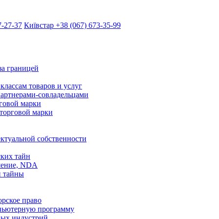
7-27-37
Київстар +38 (067) 673-35-99
за границей
классам товаров и услуг
партнерами-совладельцами
говой марки
торговой марки
ектуальной собственности
ких тайн
шение, NDA
й тайны
рское право
мпьютерную программу
ных индустрий