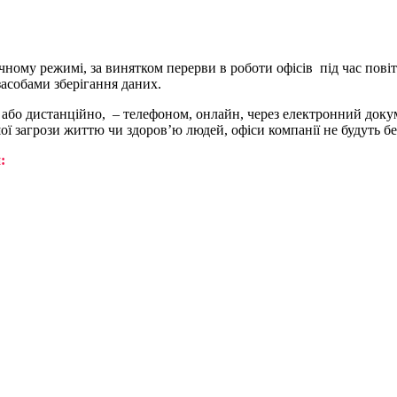
ному режимі, за винятком перерви в роботи офісів під час пові
асобами зберігання даних.
і або дистанційно, – телефоном, онлайн, через електронний доку
ої загрози життю чи здоров’ю людей, офіси компанії не будуть б
: