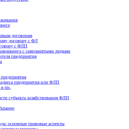
и
луживания
знесе
довым договорам
вому договору с ФЛ
оговору с ФЛП
коворкинга с самозанятыми людьми
ителя предприятия
а
 предприятия
о адреса предприятия или ФЛП
и пр.
сти субъекта хозяйствования ФЛП
Украине
да: основные правовые аспекты
 ключевые моменты