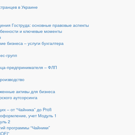
транцев в Украине
ения Гоструда: основные правовые аспекты
обенности и ключевые моменты
ы
ие бизнеса – услуги бухгалтера
ес-групп
я
лица-предпринимателя – ФЛП
производство
женные активы для бизнеса
рского аутсорсинга
х – от “Чайника” до Profi
 оформление, учет Модуль 1
уль 2
тий программы “Чайники”
ROFI”