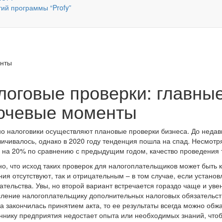
тий программы “Profy”
енты
логовые проверки: главные
ючевые моменты
о налоговики осуществляют плановые проверки бизнеса. До недавн
личивалось, однако в 2020 году тенденция пошла на спад. Несмот
 на 20% по сравнению с предыдущим годом, качество проведения 
о, что исход таких проверок для налогоплательщиков может быть к
ия отсутствуют, так и отрицательным – в том случае, если устано
ательства. Увы, но второй вариант встречается гораздо чаще и уве
ление налогоплательщику дополнительных налоговых обязательств.
а закончилась принятием акта, то ее результаты всегда можно обжа
ннику предприятия недостает опыта или необходимых знаний, чтоб