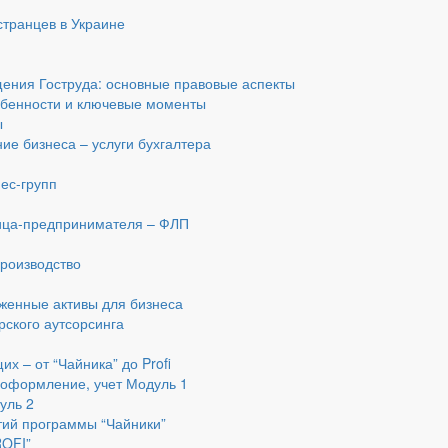
транцев в Украине
ения Гоструда: основные правовые аспекты
обенности и ключевые моменты
ы
ие бизнеса – услуги бухгалтера
ес-групп
я
лица-предпринимателя – ФЛП
производство
женные активы для бизнеса
рского аутсорсинга
х – от “Чайника” до Profi
 оформление, учет Модуль 1
уль 2
тий программы “Чайники”
ROFI”