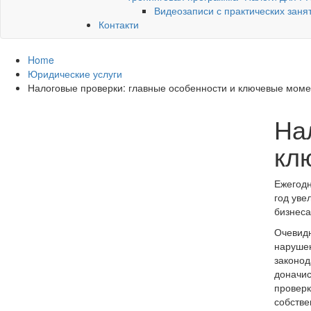
Видеозаписи с практических заня
Контакти
Home
Юридические услуги
Налоговые проверки: главные особенности и ключевые мом
На
кл
Ежегодн
год уве
бизнеса
Очевидн
нарушен
законод
доначис
проверк
собстве