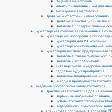
Лицензия на алкоголь
Идентификационный код для инос
Аккредитация на таможне
Проверки – от встречи к обжалованию
Проверки и инспекционные посещ
Налоговые проверки: главные ос
Бухгалтерская компания Сбереженные актив
Бухгалтерский аутсорсинг. Сопровожден
Бухгалтерия для ИТ компаний
Бухгалтерское обслуживание бизн
Бухгалтерия частного предпринимател
Налоговые отчеты физического 
Налоговый экспресс-аудит
Учет персонала и кадровое дело
Кадровый аудит предприятия
Налоговое планирование – сбере
Выгоды и преимущества бухгалте
Академия профессионального бухгалтера
Практиеская бухгалтерия для начинающи
Первичные документы: создание,
Основы бухгалтерского учета Мод
Видеозаписи с практических заня
Тренинговая программа ”Налоги для P