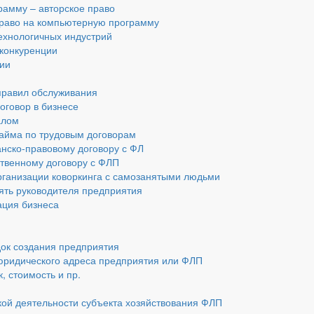
амму – авторское право
 право на компьютерную программу
технологичных индустрий
 конкуренции
ии
 правил обслуживания
оговор в бизнесе
алом
найма по трудовым договорам
анско-правовому договору с ФЛ
ственному договору с ФЛП
рганизации коворкинга с самозанятыми людьми
ять руководителя предприятия
ация бизнеса
док создания предприятия
юридического адреса предприятия или ФЛП
, стоимость и пр.
ой деятельности субъекта хозяйствования ФЛП