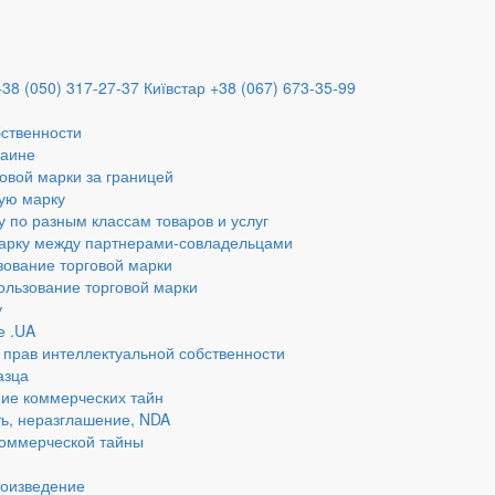
+38 (050) 317-27-37
Київстар +38 (067) 673-35-99
бственности
раине
овой марки за границей
ую марку
у по разным классам товаров и услуг
марку между партнерами-совладельцами
зование торговой марки
ользование торговой марки
у
е .UA
 прав интеллектуальной собственности
азца
ие коммерческих тайн
ь, неразглашение, NDA
коммерческой тайны
роизведение