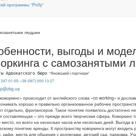
тий программы “Profy”
амозанятыми людьми
обенности, выгоды и моде
воркинга с самозанятыми 
“Яновський і партнери”
ты Адвокатского бюро 
 247
-01-00
;
+38 (067) 000-13-27
yp@zkg.ua
коворкинг» происходит от английского слова «co working» и досло
онимать хорошо и правильно организованное рабочее пространств
т отдельно, фрилансеров. Такое понятие появилось достаточно нед
 составляющая – это прежде всего творческая сфера. Коворкинг та
 место, но всего на несколько часов или несколько дней. Выгода в 
ескому понятию аренды. К пространству коворкинга могут входить 
, кафе, места для общения с коллегами, детский сад, парковка. 