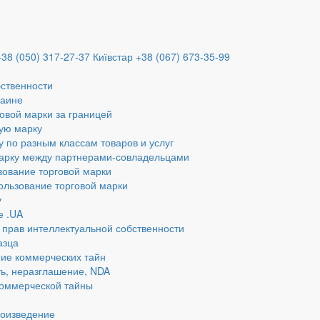
+38 (050) 317-27-37
Київстар +38 (067) 673-35-99
бственности
раине
овой марки за границей
ую марку
у по разным классам товаров и услуг
марку между партнерами-совладельцами
зование торговой марки
ользование торговой марки
у
е .UA
 прав интеллектуальной собственности
азца
ие коммерческих тайн
ь, неразглашение, NDA
коммерческой тайны
роизведение