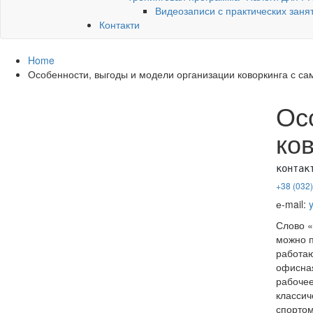
Видеозаписи с практических заня
Контакти
Home
Особенности, выгоды и модели организации коворкинга с с
Ос
ко
контак
+38 (032)
е-mail:
Слово «
можно п
работаю
офисная
рабочее
классич
спортом