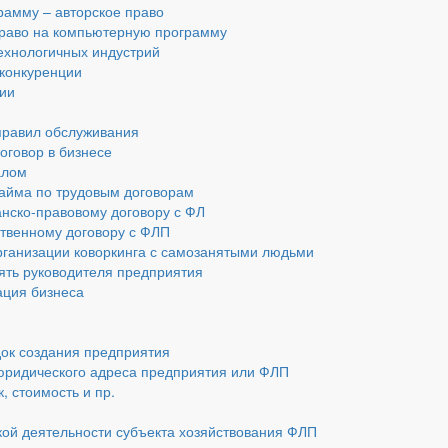
амму – авторское право
 право на компьютерную программу
технологичных индустрий
 конкуренции
ии
 правил обслуживания
оговор в бизнесе
алом
найма по трудовым договорам
анско-правовому договору с ФЛ
ственному договору с ФЛП
рганизации коворкинга с самозанятыми людьми
ять руководителя предприятия
ация бизнеса
док создания предприятия
юридического адреса предприятия или ФЛП
, стоимость и пр.
ой деятельности субъекта хозяйствования ФЛП