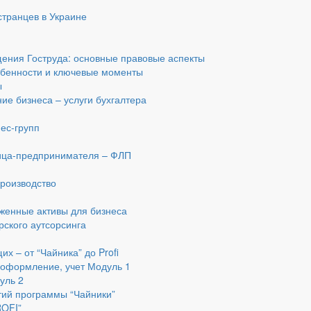
транцев в Украине
ения Гоструда: основные правовые аспекты
обенности и ключевые моменты
ы
ие бизнеса – услуги бухгалтера
ес-групп
я
лица-предпринимателя – ФЛП
производство
женные активы для бизнеса
рского аутсорсинга
х – от “Чайника” до Profi
 оформление, учет Модуль 1
уль 2
тий программы “Чайники”
ROFI”