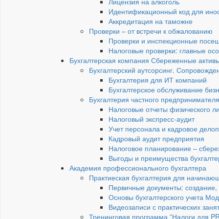
Лицензия на алкоголь
Идентификационный код для инос
Аккредитация на таможне
Проверки – от встречи к обжалованию
Проверки и инспекционные посещ
Налоговые проверки: главные ос
Бухгалтерская компания Сбереженные актив
Бухгалтерский аутсорсинг. Сопровожден
Бухгалтерия для ИТ компаний
Бухгалтерское обслуживание бизн
Бухгалтерия частного предпринимател
Налоговые отчеты физического 
Налоговый экспресс-аудит
Учет персонала и кадровое дело
Кадровый аудит предприятия
Налоговое планирование – сбере
Выгоды и преимущества бухгалте
Академия профессионального бухгалтера
Практиеская бухгалтерия для начинающи
Первичные документы: создание,
Основы бухгалтерского учета Мод
Видеозаписи с практических заня
Тренинговая программа ”Налоги для P