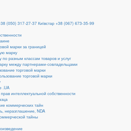
+38 (050) 317-27-37
Київстар +38 (067) 673-35-99
бственности
раине
овой марки за границей
ую марку
у по разным классам товаров и услуг
марку между партнерами-совладельцами
зование торговой марки
ользование торговой марки
у
е .UA
 прав интеллектуальной собственности
азца
ие коммерческих тайн
ь, неразглашение, NDA
коммерческой тайны
роизведение