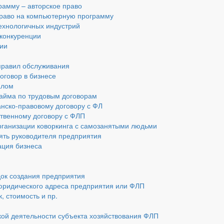
амму – авторское право
 право на компьютерную программу
технологичных индустрий
 конкуренции
ии
 правил обслуживания
оговор в бизнесе
алом
найма по трудовым договорам
анско-правовому договору с ФЛ
ственному договору с ФЛП
рганизации коворкинга с самозанятыми людьми
ять руководителя предприятия
ация бизнеса
док создания предприятия
юридического адреса предприятия или ФЛП
, стоимость и пр.
ой деятельности субъекта хозяйствования ФЛП