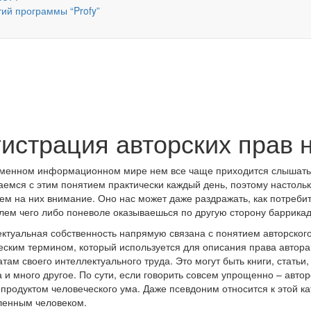
тий программы “Profy”
гистрация авторских прав 
менном информационном мире нем все чаще приходится слышать 
аемся с этим понятием практически каждый день, поэтому настольк
м на них внимание. Оно нас может даже раздражать, как потребит
лем чего либо поневоле оказываешься по другую сторону баррикад
ктуальная собственность напрямую связана с понятием авторского
ским термином, который используется для описания права автора
атам своего интеллектуального труда. Это могут быть книги, стат
 и много другое. По сути, если говорить совсем упрощенно – автор
 продуктом человеческого ума. Даже псевдоним относится к этой к
ленным человеком.