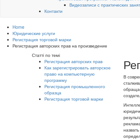
Видеозаписи с практических заня
Контакти
Home
Юридические услуги
Регистрация торговой марки
Регистрация авторских прав на произведение
Статті по темі
Ре
Регистрация авторских прав
Как зарегистрировать авторское
право на компьютерную
В совре
программу
сталкив
Регистрация промышленного
обращае
образца
создате
Регистрация торговой марки
Интелле
юридиче
результ
реклама
назвать
опреде