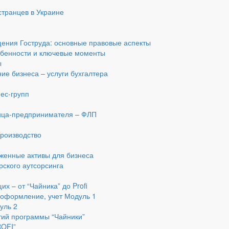
транцев в Украине
ения Гоструда: основные правовые аспекты
обенности и ключевые моменты
ы
ие бизнеса – услуги бухгалтера
ес-групп
я
лица-предпринимателя – ФЛП
производство
женные активы для бизнеса
рского аутсорсинга
х – от “Чайника” до Profi
 оформление, учет Модуль 1
уль 2
тий программы “Чайники”
ROFI”