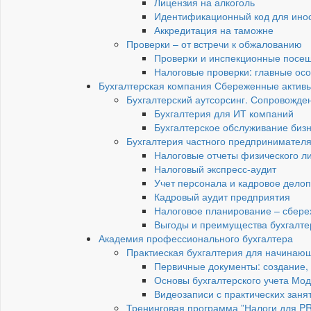
Лицензия на алкоголь
Идентификационный код для инос
Аккредитация на таможне
Проверки – от встречи к обжалованию
Проверки и инспекционные посещ
Налоговые проверки: главные ос
Бухгалтерская компания Сбереженные актив
Бухгалтерский аутсорсинг. Сопровожден
Бухгалтерия для ИТ компаний
Бухгалтерское обслуживание бизн
Бухгалтерия частного предпринимател
Налоговые отчеты физического 
Налоговый экспресс-аудит
Учет персонала и кадровое дело
Кадровый аудит предприятия
Налоговое планирование – сбере
Выгоды и преимущества бухгалте
Академия профессионального бухгалтера
Практиеская бухгалтерия для начинающи
Первичные документы: создание,
Основы бухгалтерского учета Мод
Видеозаписи с практических заня
Тренинговая программа ”Налоги для P